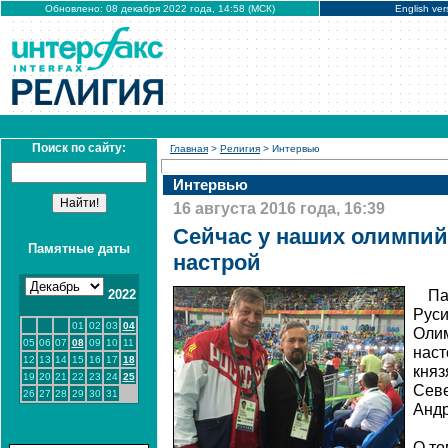
Обновлено: 08 декабря 2022 года, 14:58 (МСК)
English ver
Поиск по сайту:
Главная
>
Религия
> Интервью
Интервью
16 августа 2016 года, 16:39
Сейчас у наших олимпи
Памятные даты
настрой
2022
Па
Руси
01
02
03
04
Олим
05
06
07
08
09
10
11
наст
12
13
14
15
16
17
18
княз
19
20
21
22
23
24
25
Севе
26
27
28
29
30
31
Андр
О то