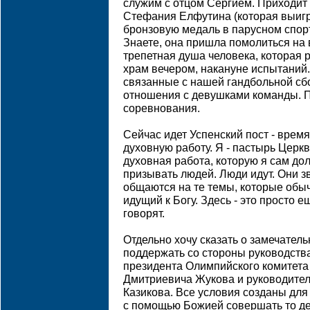
служим с отцом Сергием. Приходит
Стефания Елфутина (которая выиг
бронзовую медаль в парусном спорт
Знаете, она пришла помолиться на 
трепетная душа человека, которая р
храм вечером, накануне испытаний
связанные с нашей гандбольной сб
отношения с девушками команды. П
соревнования.
Сейчас идет Успенский пост - время
духовную работу. Я - пастырь Церкв
духовная работа, которую я сам до
призывать людей. Люди идут. Они зв
общаются на те темы, которые обыч
идущий к Богу. Здесь - это просто е
говорят.
Отдельно хочу сказать о замечател
поддержать со стороны руководства
президента Олимпийского комитета
Дмитриевича Жукова и руководител
Казикова. Все условия созданы для
с помощью Божией совершать то де