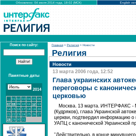
Обновлено: 04 июля 2014 года, 18:02 (МСК)
English ver
Поиск по сайту:
Главная
>
Религия
> Новости
Религия
Новости
13 марта 2006 года, 12:52
Памятные даты
Глава украинских автоке
переговоры с каноничес
2014
церковью
01
02
03
04
05
06
07
08
09
10
11
12
13
Москва. 13 марта. ИНТЕРФАКС -
14
15
16
17
18
19
20
(Кудряков), глава Украинской авто
21
22
23
24
25
26
27
церкви, подтвердил информацию о 
28
29
30
31
УАПЦ с канонической Украинской п
"Действительно, в конце минувшего