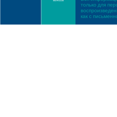
только для пе
воспроизведени
как с письмен