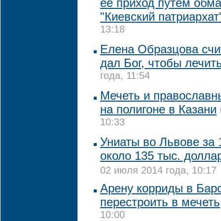
ее приход путем обма
"Киевский патриархат
13:18
Елена Образцова счит
дал Бог, чтобы лечит
года, 11:54
Мечеть и православн
на полигоне в Казани
10:33
Униаты во Львове за 
около 135 тыс. долл
02 июля 2014 года, 10:17
Арену корриды в Бар
перестроить в мечеть
10:00