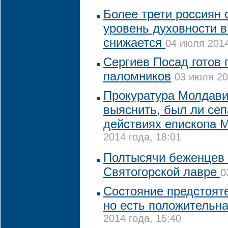
Более трети россиян 
уровень духовности 
снижается
04 июля 2014
Сергиев Посад готов 
паломников
03 июля 20
Прокуратура Молдав
выяснить, был ли сеп
действиях епископа 
2014 года, 18:01
Полтысячи беженцев 
Святогорской лавре
0
Состояние предстоят
но есть положительн
2014 года, 15:40