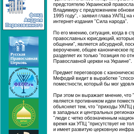
предстоятелю Украинской правосла
Владимиру с предложением обновит
1995 году", - заявил глава УАПЦ на
интернет-издания "Сила народа".
По его мнению, ситуация, когда в с
православных юрисдикций, которые
общении", является абсурдной, пос
вероучение, общее каноническое пр
разделяет их только "позиция по о
Православной церкви на Украине".
Предмет переговоров с каноническ
Мефодий видит в выработке "спосо
поместности, который бы мог удовле
При этом он выражает мнение, что
является противником идеи поместн
объясняет тем, что "приходы УАП
в западных и центральных регионах
"люди с четко обозначенным национ
время как УПЦ "присутствует не тол
и имеет развитую церковную инфраст