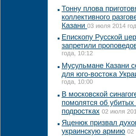
Тонну плова приготов
коллективного разгов
Казани
03 июля 2014 год
Епископу Русской цер
запретили проповедо
года, 10:12
Мусульмане Казани 
для юго-востока Укр
года, 10:00
В московской синагог
помолятся об убитых
подростках
02 июля 201
Яценюк призвал духо
украинскую армию
02