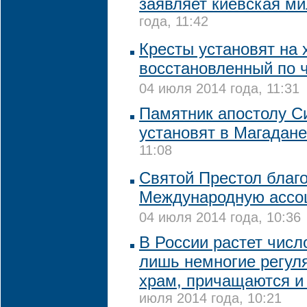
заявляет киевская м
года, 11:42
Кресты установят на 
восстановленный по 
04 июля 2014 года, 11:31
Памятник апостолу С
установят в Магадане
11:08
Святой Престол благ
Международную ассо
04 июля 2014 года, 10:36
В России растет числ
лишь немногие регул
храм, причащаются и 
июля 2014 года, 10:21