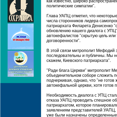
как известно, широко распростране
политические симпатии".
Глава УАПЦ отметил, что некоторы
числа сторонников лидера самопро
патриархата Филарета Денисенко "о
обновлению нашего диалога с УПЦ"
автокефалистов "скрытую цель или 
договоренности".
В этой связи митрополит Мефодий 
последовательны и публичны. Мы не
скажем, Киевского патриархата".
"Ради блага Церкви" митрополит Ме
объединительном соборе сложить 
подчеркивая, однако, что "не готов
автокефальной церкви, хотя готов 
Необходимость диалога с УПЦ стал
отказа УАПЦ проводить спешное об
патриархатом, которое планировал
заявлениям представителей УАПЦ, в
уже были назначены определенные 