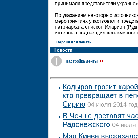
принимали представители украинск
По указаниям некоторых источнико
мероприятиях участвовал и предст
патриархата епископ Иларион (Рудн
интервью подтвердил вовлеченност
Версия для печати
Новости
Настройка ленты
Кадыров грозит каро
кто превращает в пе
Сирию
04 июля 2014 год
В Чечню доставят ча
Радонежского
04 июля 
Мэр Киева высказалс