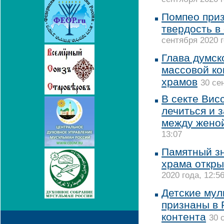
Помпео приз
твердость в
сентября 2020 г
Глава думск
массовой ко
храмов
30 се
В секте Вис
лечиться и 
между женой
13:07
Памятный зн
храма откры
2020 года, 12:5
Детские мул
признаны в 
контента
30 