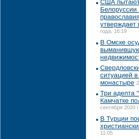
США пытаютс
Белоруссии 
православия
утверждает 
года, 16:19
В Омске осу
выманившую
недвижимос
Свердловски
ситуацией в
монастыре
2
Три адепта 
Камчатке по
сентября 2020 г
В Турции по
христиански
11:05