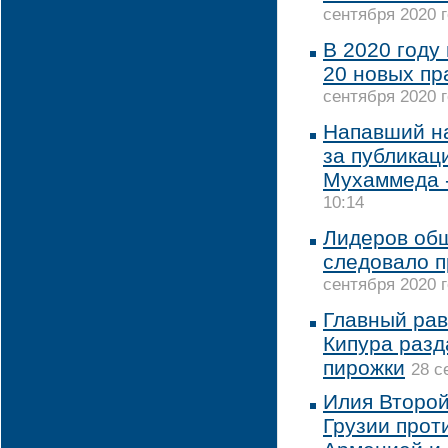
сентября 2020 г
В 2020 году
20 новых пр
сентября 2020 г
Напавший н
за публикац
Мухаммеда 
10:14
Лидеров об
следовало п
сентября 2020 г
Главный рав
Кипура раз
пирожки
28 с
Илия Второй
Грузии прот