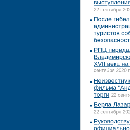
выступлени
22 сентября 202
После гибел
администрац
туристов со
безопаснос
РПЦ переда
Владимирск
XVII века н
сентября 2020 г
Неизвестную
фильма "Анд
торги
22 сентя
Берла Лазар
22 сентября 202
Руководств
официально