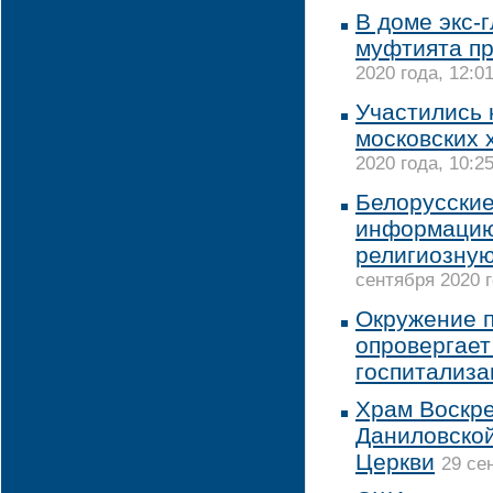
В доме экс-
муфтията п
2020 года, 12:0
Участились 
московских 
2020 года, 10:2
Белорусские
информацию
религиозную
сентября 2020 г
Окружение 
опровергает
госпитализа
Храм Воскр
Даниловско
Церкви
29 се