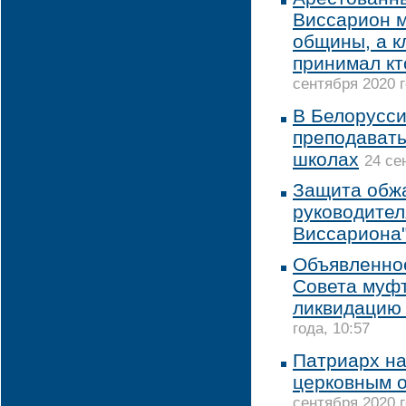
Виссарион м
общины, а 
принимал кто
сентября 2020 г
В Белорусс
преподавать
школах
24 се
Защита обж
руководител
Виссариона
Объявленно
Совета муфт
ликвидацию 
года, 10:57
Патриарх на
церковным 
сентября 2020 г