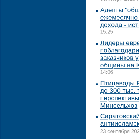
Адепты "об
ежемесячно 
дохода - ис
15:25
Лидеры евр
поблагодари
заказчиков 
общины на 
14:06
Птицеводы 
до 300 тыс. 
перспективы
Минсельхоз
Саратовский
антиисламск
23 сентября 202