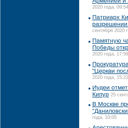
Арменией и
2020 года, 09:5
Патриарх Ки
разрешении 
сентября 2020 г
Памятную ча
Победы откр
2020 года, 17:5
Прокуратура
"Церкви пос
2020 года, 15:2
Иудеи отмет
Кипур
25 сент
В Москве пр
"Даниловски
года, 10:05
Арестованны