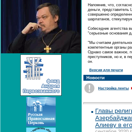
Напомнив, что, согласн
деньги, представитель 
совершенно определенн
шарлатанов, спекулиру
Собеседник агентства в
"серьезные основания д
"Мы считаем деятельнос
компетентные органы раз
Однако самое важное, п
преступников, но и, в п
он.
Версия для печати
Новости
Настройка ленты
Главы религ
Азербайджа
Алиеву в ег
сентября 2020 г