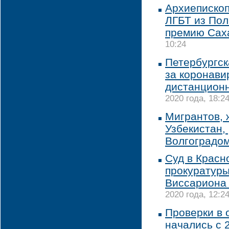
Архиепископ
ЛГБТ из По
премию Сах
10:24
Петербургск
за коронави
дистанцион
2020 года, 18:2
Мигрантов, 
Узбекистан,
Волгоградо
Суд в Красн
прокуратур
Виссариона 
2020 года, 12:2
Проверки в
начались с 