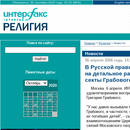
Обновлено: 30 сентября 2020 года, 20:23 (МСК)
English ver
Поиск по сайту:
Главная
>
Религия
> Новости
Новости
06 апреля 2006 года, 14
В Русской прав
Памятные даты
на детальное р
секты Грабовог
2020
Москва. 6 апреля. И
удовлетворением воспри
01
02
03
04
Григория Грабового.
05
06
07
08
09
10
11
12
13
14
15
16
17
18
"У нас давно вызывали 
19
20
21
22
23
24
25
Грабового, в частности
26
27
28
29
30
31
их погибших детей", - с
взаимоотношениям Церк
связей Московского пат