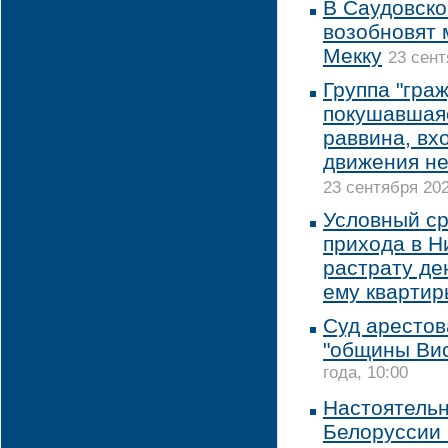
В Саудовско
возобновят 
Мекку
23 сент
Группа "гра
покушавшаяс
раввина, вхо
движения не
23 сентября 202
Условный ср
прихода в Н
растрату де
ему квартир
Суд арестов
"общины Ви
года, 10:00
Настоятельн
Белоруссии 