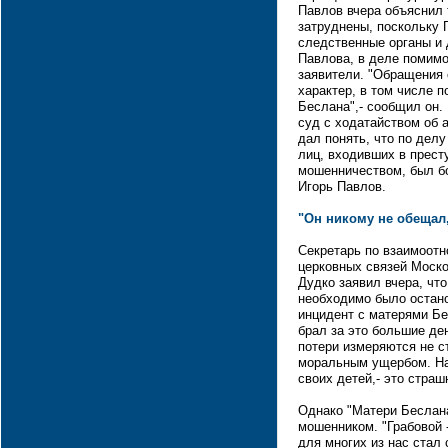
Павлов вчера объяснил 
затруднены, поскольку 
следственные органы и 
Павлова, в деле помимо
заявители. "Обращения
характер, в том числе 
Беслана",- сообщил он.
суд с ходатайством об а
дал понять, что по делу
лиц, входивших в прес
мошенничеством, был бо
Игорь Павлов.
"Он никому не обещал,
Секретарь по взаимоот
церковных связей Моск
Дудко заявил вчера, что
необходимо было остан
инцидент с матерями Бе
брал за это большие ден
потери измеряются не с
моральным ущербом. На
своих детей,- это страш
Однако "Матери Беслана
мошенником. "Грабовой 
для многих из нас стал 