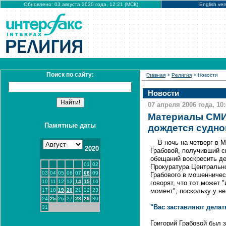
Обновлено: 03 августа 2020 года, 12:21 (МСК)
English ver
Поиск по сайту:
Главная
>
Религия
> Новости
Новости
07 апреля 2006 года, 10
Материалы СМИ
Памятные даты
дождется судно
В ночь на четверг в 
2020
Грабовой, получивший с
обещаний воскресить де
01
02
Прокуратура Центрально
03
04
05
06
07
08
09
Грабового в мошенничес
10
11
12
13
14
15
16
говорят, что тот может
17
18
19
20
21
22
23
момент", поскольку у не
24
25
26
27
28
29
30
"Вас заставляют делат
31
Григорий Грабовой был 