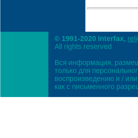
© 1991-2020 Interfax,
rel
All rights reserved
Вся информация, размещ
только для персонально
воспроизведению и / ил
как с письменного разр