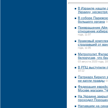
В Израиле нашли 
Украину, несмотря
В соборе Парижск
большого органа
0
Превращение Айя-
отношение избират
года, 11:07
Храмовый комплек
страдавший от ван
года, 11:05
Митрополит Филар
белорусам, что бр
03 августа 2020 года, 10
В РПЦ выступили 
10:12
Патриарх Кирилл за
ни капли правды
0
Федерация еврейс
Москве магазин "Ч
На Украине закрыл
проходил Пороше
Напавшим на сина