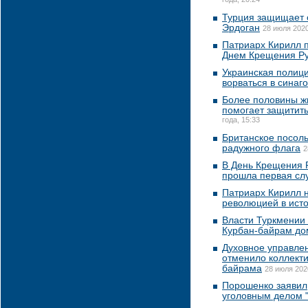
года, 20:24
Турция защищает о
Эрдоган
28 июля 2020
Патриарх Кирилл 
Днем Крещения Р
Украинская полици
ворваться в синаг
Более половины жи
помогает защитить
года, 15:33
Британское посоль
радужного флага
2
В День Крещения Р
прошла первая сл
Патриарх Кирилл 
революцией в ист
Власти Туркмении
Курбан-байрам до
Духовное управлен
отменило коллект
байрама
28 июля 2020
Порошенко заявил,
уголовным делом "