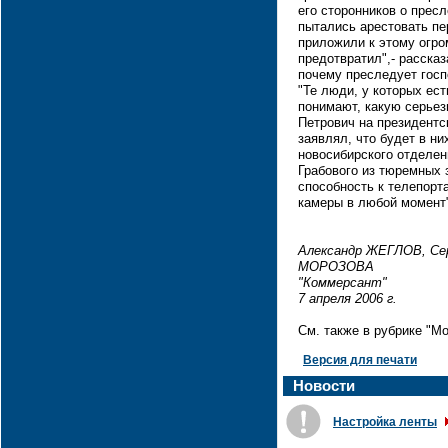
его сторонников о пресл
пытались арестовать п
приложили к этому огро
предотвратил",- рассказ
почему преследует госп
"Те люди, у которых ест
понимают, какую серьез
Петрович на президентс
заявлял, что будет в ни
новосибирского отделен
Грабового из тюремных з
способность к телепорт
камеры в любой момент
Александр ЖЕГЛОВ, Се
МОРОЗОВА
"Коммерсант"
7 апреля 2006 г.
См. также в рубрике "М
Версия для печати
Новости
Настройка ленты