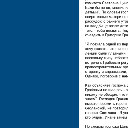
комитета Светлана Цино
Если бы не он, многие и
детьми". По словам гос
осиротевшие матери пот
рассудок; с раннего утр
на кладбище возле дет
того, чтобы поспать. То
съездить к Григорию Гр
"Я поехала одной из пе
хочу сказать, что ни ко
лекции были платными, 
поскольку живу небогато
встречи с Грабовым рег
правоохранительных орг
сторонку и спрашивали,
Однако, поговорив с нам
Как объясняет госпожа Ц
Грабовым не шла речь о
никому не обещал, что 
знаем". Господин Грабов
вместе пережить горе и 
бесланской, не повторил
говорит Светлана.- Я ус
кто рядом. Иначе зачем 
По словам госпожи Цино