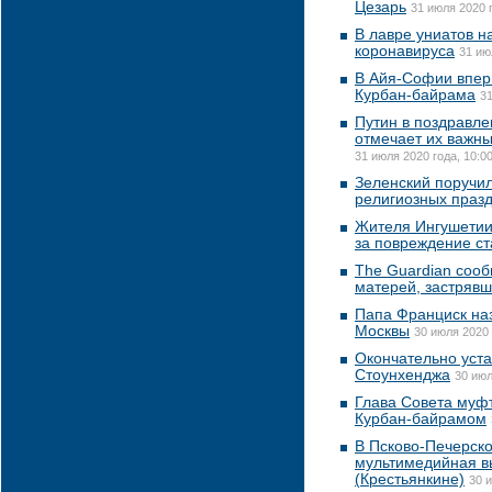
Цезарь
31 июля 2020 г
В лавре униатов 
коронавируса
31 ию
В Айя-Софии вперв
Курбан-байрама
31
Путин в поздравл
отмечает их важны
31 июля 2020 года, 10:0
Зеленский поручил
религиозных праз
Жителя Ингушетии
за повреждение с
The Guardian сооб
матерей, застрявш
Папа Франциск на
Москвы
30 июля 2020 
Окончательно уст
Стоунхенджа
30 июл
Глава Совета муф
Курбан-байрамом
В Псково-Печерск
мультимедийная в
(Крестьянкине)
30 и