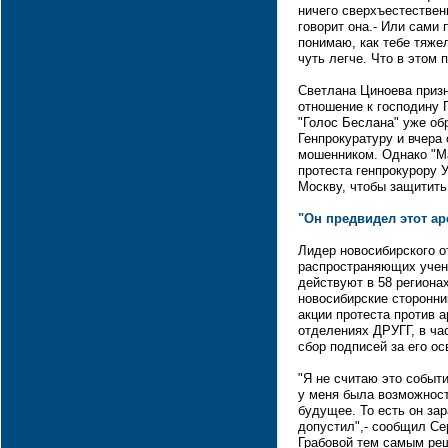
ничего сверхъестественн
говорит она.- Или сами 
понимаю, как тебе тяже
чуть легче. Что в этом 
Светлана Циноева призн
отношение к господину 
"Голос Беслана" уже об
Генпрокуратуру и вчера 
мошенником. Однако "М
протеста генпрокурору У
Москву, чтобы защитить 
"Он предвидел этот ар
Лидер новосибирского о
распространяющих учени
действуют в 58 региона
новосибирские сторонни
акции протеста против а
отделениях ДРУГГ, в ча
сбор подписей за его ос
"Я не считаю это событи
у меня была возможност
будущее. То есть он зар
допустил",- сообщил Се
Грабовой тем самым реш