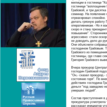
милиции в гостинице "Ко
гостинице "воплощение 
Грабовой, и три десятк
семинар. На появление 
отреагировал спокойно.
делать грязную работу П
оперативникам.- Но я в
скоро я стану президент
повышение". Сторонники
агрессивно: стали оско
не доводить дело до ру
Они объяснили собравши
господином Грабовым. Т
Грабового из помещения
гостиницы, где главе се
Григория Грабового выв
Вчера прокурор Централ
господин Грабовой подо
"Он,- сказал прокурор,
состояние горя". По мн
действиях господина Гра
деньги "под заведомо 
умерших людей".
Состав преступления в 
прокуратура усмотрела 
рассказал инициатор уг