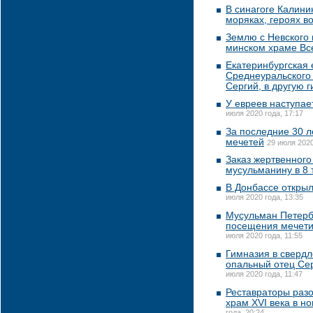
В синагоге Калини
моряках, героях в
Землю с Невского 
минском храме Вс
Екатеринбургская 
Среднеуральского 
Сергий, в другую 
У евреев наступае
июля 2020 года, 17:17
За последние 30 л
мечетей
29 июля 2020
Заказ жертвенного
мусульманину в 8 
В Донбассе открыл
июля 2020 года, 13:35
Мусульман Петербу
посещения мечети
июля 2020 года, 11:55
Гимназия в свердл
опальный отец Сер
июля 2020 года, 11:47
Реставраторы раз
храм XVI века в н