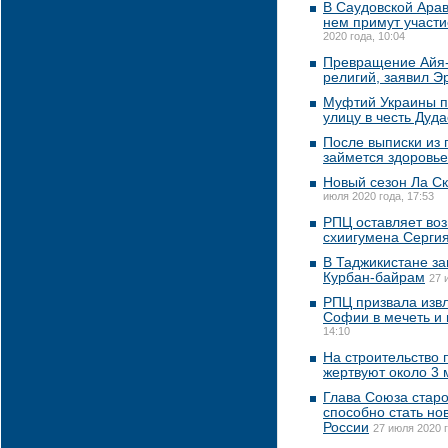
В Саудовской Арав
нем примут участи
2020 года, 10:04
Превращение Айя-С
религий, заявил Э
Муфтий Украины п
улицу в честь Дуд
После выписки из
займется здоровь
Новый сезон Ла Ск
июля 2020 года, 17:53
РПЦ оставляет во
схиигумена Серги
В Таджикистане за
Курбан-байрам
27 
РПЦ призвала изв
Софии в мечеть и 
14:10
На строительство
жертвуют около 3 
Глава Союза старо
способно стать но
России
27 июля 2020 г