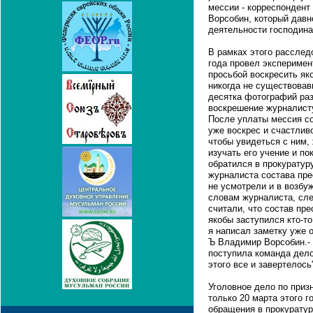
мессии - корреспондент
Ворсобин, который давн
деятельности господина
В рамках этого рассле
года провел эксперимен
просьбой воскресить як
никогда не существовав
десятка фотографий ра
воскрешение журналисту
После уплаты мессия со
уже воскрес и счастлив
чтобы увидеться с ним
изучать его учение и по
обратился в прокуратур
журналиста состава пре
не усмотрели и в возбу
словам журналиста, сле
считали, что состав пре
якобы заступился кто-т
я написал заметку уже 
Ъ Владимир Ворсобин.- 
поступила команда дело
этого все и завертелось
Уголовное дело по при
только 20 марта этого г
обращения в прокуратур