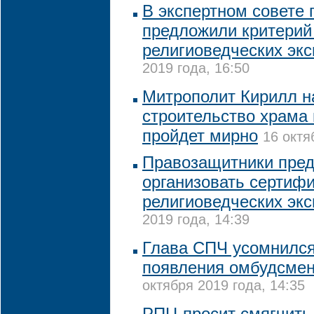
В экспертном совете
предложили критерий
религиоведческих экс
2019 года, 16:50
Митрополит Кирилл н
строительство храма 
пройдет мирно
16 октя
Правозащитники пре
организовать сертиф
религиоведческих экс
2019 года, 14:39
Глава СПЧ усомнился
появления омбудсме
октября 2019 года, 14:35
РПЦ просит смягчить