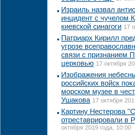
Израиль назвал анти
инцидент с чучелом К
киевской синагоги
17 
Патриарх Кирилл пре
угрозе всеправославн
связи с признанием 
церковью
17 октября 20
Изображения небесны
российских войск пок
морском музее в чест
Ушакова
17 октября 201
Картину Нестерова "С
отреставрировали в 
октября 2019 года, 10:00