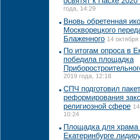
освятят к Пасхе 2020 
года, 14:29
Вновь обретенная ик
Москворецкого перед
Блаженного
14 октября 
По итогам опроса в Е
победила площадка
Приборостроительног
2019 года, 12:18
СПЧ подготовил пакет
реформирования зако
религиозной сфере
14
10:24
Площадка для храма 
Екатеринбурге лидиру