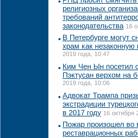
религиозных организ
требований антитерр
законодательства
16 о
В Петербурге могут с
храм как незаконную 
2019 года, 10:47
Ким Чен Ын посетил 
Пэктусан верхом на 
2019 года, 10:06
Адвокат Трампа приз
экстрадиции турецког
в 2017 году
16 октября 
Пожар произошел во 
реставрационных раб