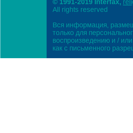
© 1991-2019 Interfax,
rel
All rights reserved
Вся информация, размещ
только для персонально
воспроизведению и / ил
как с письменного разр