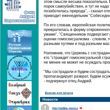
этом смысле весьма показательна.
порок самоубийствен, и тут не надо
позаботилась природа", - сказал от
приводит еженедельник "Собеседни
По его словам, европейская политк
превратилась в форму откровенног
умами". "Священников подвергают 
оценки гомосексуализма - словом, 
разными путями и под разными маск
Напомнив, что Церковь с сострадани
кто "страждет гомосексуальной стра
не менее не может не осуждать пр
"Мы сострадали и будем сострадать 
пропагандирует разврат, будем осуж
- подчеркнул отец Андрей.
Версия для печати
Новости
Настройка ленты