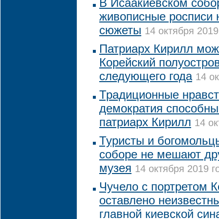
В Исаакиевском собо
живописные росписи 
сюжеты
14 октября 2019
Патриарх Кирилл мож
Корейский полуостро
следующего года
14 о
Традиционные нравст
демократия способны
патриарх Кирилл
14 ок
Туристы и богомольц
соборе не мешают дру
музея
14 октября 2019 г
Чучело с портретом 
оставлено неизвестн
главной киевской син