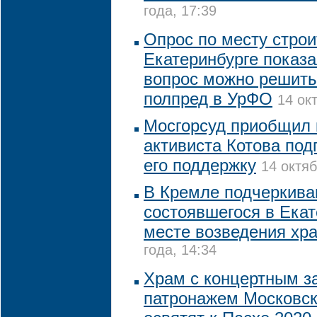
года, 17:39
Опрос по месту строи
Екатеринбурге показа
вопрос можно решить
полпред в УрФО
14 ок
Мосгорсуд приобщил 
активиста Котова под
его поддержку
14 октяб
В Кремле подчеркива
состоявшегося в Екат
месте возведения хр
года, 14:34
Храм с концертным з
патронажем Московск