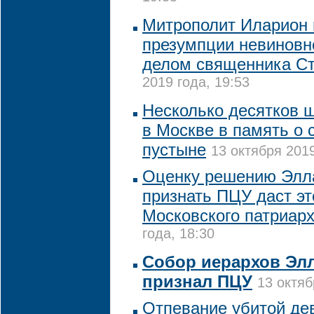
Митрополит Иларион 
презумпции невиновно
делом священника Ст
2019 года, 19:53
Несколько десятков 
в Москве в память о 
пустыне
13 октября 2019
Оценку решению Элл
признать ПЦУ даст э
Московского патриар
года, 18:30
Собор иерархов Эл
признал ПЦУ
13 октяб
Отпевание убитой де