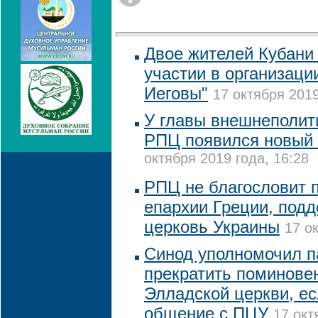
Двое жителей Кубани
участии в организаци
Иеговы"
17 октября 2019
У главы внешнеполит
РПЦ появился новый 
октября 2019 года, 16:28
РПЦ не благословит 
епархии Греции, под
церковь Украины
17 о
Синод уполномочил п
прекратить поминове
Элладской церкви, ес
общение с ПЦУ
17 окт