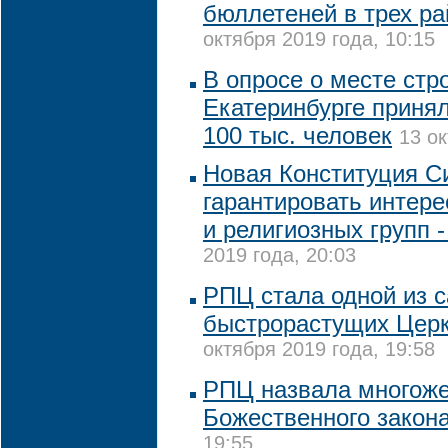
бюллетеней в трех ра
октября 2019 года, 10:15
В опросе о месте стр
Екатеринбурге принял
100 тыс. человек
13 ок
Новая Конституция С
гарантировать интере
и религиозных групп -
2019 года, 20:03
РПЦ стала одной из 
быстрорастущих Церк
октября 2019 года, 19:58
РПЦ назвала многож
Божественного закон
19:55