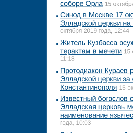
соборе Орла
15 октябр
Синод в Москве 17 ок
Элладской церкви на
октября 2019 года, 12:44
Житель Кузбасса осу
терактам в мечети
15 
11:18
Протодиакон Кураев р
Элладской церкви за
Константинополя
15 о
Известный богослов с
Элладская церковь м
наименование язычес
года, 10:03