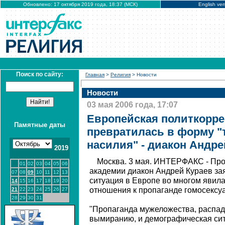
Обновлено: 17 октября 2019 года, 18:37 (МСК)
English ver
Поиск по сайту:
Главная
>
Религия
> Новости
Новости
03 мая 2006 года, 17:07
Европейская политкорре
Памятные даты
превратилась в форму "
насилия" - диакон Андре
2019
Москва. 3 мая. ИНТЕРФАКС - Пр
01
02
03
04
05
06
академии диакон Андрей Кураев за
07
08
09
10
11
12
13
ситуация в Европе во многом явил
14
15
16
17
18
19
20
отношения к пропаганде гомосексу
21
22
23
24
25
26
27
28
29
30
31
"Пропаганда мужеложества, распад 
вымиранию, и демографическая сит