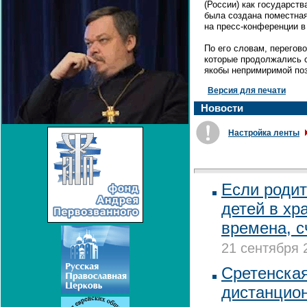
(России) как государств
была создана поместная
на пресс-конференции в
По его словам, перегов
которые продолжались с 
якобы непримиримой поз
Версия для печати
Новости
Настройка ленты
Если родит
детей в хр
времена, с
21 сентября 
Сретенска
дистанцион