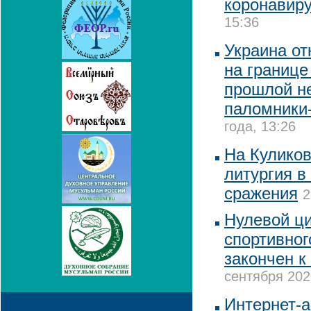
коронавир
15:36
Украина от
на границе
прошлой н
паломники
года, 13:26
На Кулико
литургия в
сражения
2
Нулевой ци
спортивног
закончен к
сентября 202
Интернет-а