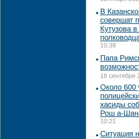
В Казанско
совершат п
Кутузова в
полководц
10:39
Папа Римс
возможнос
16 сентября 
Около 600 
полицейски
хасиды соб
Рош а-Шан
10:21
Ситуация н