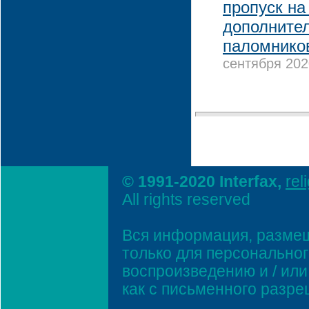
пропуск на
дополнител
паломнико
сентября 202
© 1991-2020 Interfax,
rel
All rights reserved
Вся информация, размещ
только для персонально
воспроизведению и / ил
как с письменного разр