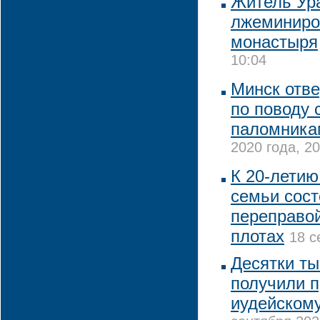
Житель Ур
лжеминиро
монастыря
10:04
Минск отве
по поводу 
паломника
2020 года, 20
К 20-летию
семьи сост
переправой
плотах
18 с
Десятки ты
получили 
иудейскому