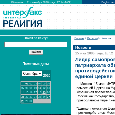
Обновлено: 21 сентября 2020 года, 17:14 (МСК)
English ver
Поиск по сайту:
Главная
>
Религия
> Новости
Новости
15 мая 2006 года, 16:52
Лидер самопров
Памятные даты
патриархата об
противодействи
2020
единой Церкви
Москва. 15 мая. ИНТ
01
02
03
04
05
06
поместной Церкви на Ук
07
08
09
10
11
12
13
Украинская православна
14
15
16
17
18
19
20
Россия как государство,
21
22
23
24
25
26
27
православном мире Киев
28
29
30
"Единая поместная Церк
противодействием Моско