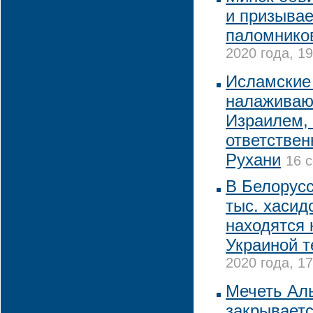
и призывае
паломнико
2020 года, 19
Исламские
налаживаю
Израилем, 
ответствен
Рухани
16 с
В Белорус
тыс. хасидо
находятся 
Украиной т
2020 года, 17
Мечеть Ал
закрываетс