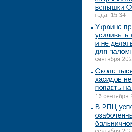
вспышки C
года, 15:34
Украина пр
усиливать 
и не делат
для палом
сентября 202
Около тыс
хасидов не
попасть на
16 сентября 
В РПЦ усп
озабоченны
больнично
сентября 202