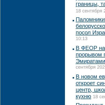
границы, т
18 сентября 
Паломники
белорусско
посол Изр
10:13
В ФЕОР на
прорывом 
Эмиратами
сентября 202
В новом е
откроет си
центр, шко
кухню
18 се