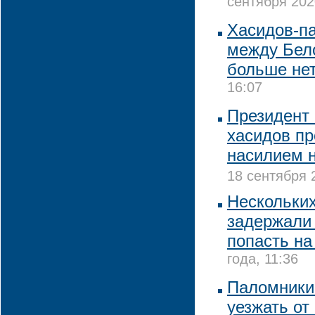
сентября 202
Хасидов-п
между Бел
больше не
16:07
Президент
хасидов пр
насилием 
18 сентября 
Нескольки
задержали 
попасть на
года, 11:36
Паломники
уезжать от