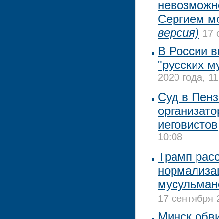
невозможно
Сергием м
версия)
17 
В России в
"русских м
2020 года, 11
Суд в Пенз
организато
иеговистов
10:08
Трамп рас
нормализа
мусульман
17 сентября 
Минск обви