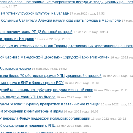
ссии обновленное понимание суверенитета исходя из традиционных ценност
 года, 14:57
ем "отмену" русской культуры на Западе
17 мая 2022 года, 14:53
 больницы Cвятителя Алексия начали оказывать помощь в Мариуполе
17 мая
вали кончину главы РПЦЗ большой потерей
17 мая 2022 года, 09:34
митрополит Иларион
16 мая 2022 года, 23:21
 одним из немногих политиков Европы, отстаивающих христианские ценност
й церкви с Македонской церковью - Охридской архиепископией
16 мая 2022 го
 Ростовском кремле
16 мая 2022 года, 16:52
вали более 70 обстрелов храмов УПЦ украинской стороной
16 мая 2022 года, 14
ния храма в ЛНР в боевых целях ВСУ
16 мая 2022 года, 11:18
дский монастырь петербуржец получил условный срок
16 мая 2022 года, 11:11
ись поджечь храм УПЦ во Львове
16 мая 2022 года, 10:58
алы "Азова"*: Украину превратили в сатанинское капище"
16 мая 2022 года, 10:
ом отношении к компьютерным играм
16 мая 2022 года, 10:07
е" перешла Фонду поддержки исламских организаций
13 мая 2022 года, 20:52
 об осложнении отношений с РПЦ
13 мая 2022 года, 18:12
в результате попадания молнии
13 мая 2022 года, 16:42