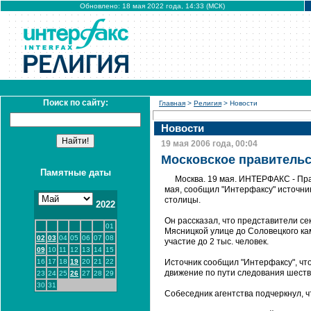
Обновлено: 18 мая 2022 года, 14:33 (МСК)
Поиск по сайту:
Главная
>
Религия
> Новости
Новости
19 мая 2006 года, 00:04
Московское правительс
Памятные даты
Москва. 19 мая. ИНТЕРФАКС - Пра
мая, сообщил "Интерфаксу" источни
столицы.
2022
Он рассказал, что представители с
01
Мясницкой улице до Соловецкого кам
02
03
04
05
06
07
08
участие до 2 тыс. человек.
09
10
11
12
13
14
15
16
17
18
19
20
21
22
Источник сообщил "Интерфаксу", чт
движение по пути следования шеств
23
24
25
26
27
28
29
30
31
Собеседник агентства подчеркнул, ч