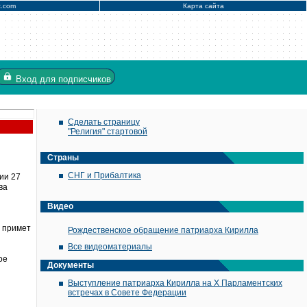
x.com
Карта сайта
Вход
для подписчиков
Сделать страницу
"Религия" стартовой
Страны
СНГ и Прибалтика
ии 27
ва
Видео
и примет
Рождественское обращение патриарха Кирилла
Все видеоматериалы
ое
Документы
Выступление патриарха Кирилла на X Парламентских
встречах в Совете Федерации