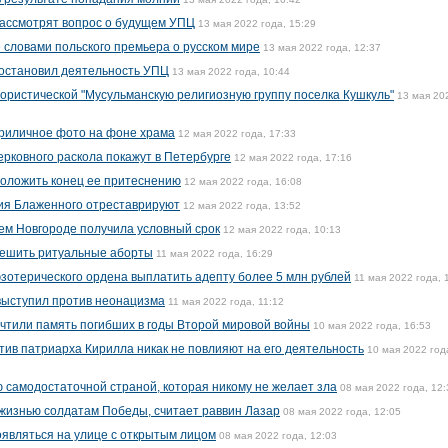
рассмотрят вопрос о будущем УПЦ
13 мая 2022 года, 15:29
словами польского премьера о русском мире
13 мая 2022 года, 12:37
иостановил деятельность УПЦ
13 мая 2022 года, 10:44
ористической "Мусульманскую религиозную группу поселка Кушкуль"
13 мая 20
риличное фото на фоне храма
12 мая 2022 года, 17:33
ерковного раскола покажут в Петербурге
12 мая 2022 года, 17:16
положить конец ее притеснению
12 мая 2022 года, 16:08
ия Блаженного отреставрируют
12 мая 2022 года, 13:52
нем Новгороде получила условный срок
12 мая 2022 года, 10:13
решить ритуальные аборты
11 мая 2022 года, 16:29
эзотерического ордена выплатить адепту более 5 млн рублей
11 мая 2022 года, 
ыступил против неонацизма
11 мая 2022 года, 11:12
чтили память погибших в годы Второй мировой войны
10 мая 2022 года, 16:53
тив патриарха Кирилла никак не повлияют на его деятельность
10 мая 2022 год
 самодостаточной страной, которая никому не желает зла
08 мая 2022 года, 12:
жизнью солдатам Победы, считает раввин Лазар
08 мая 2022 года, 12:05
являться на улице с открытым лицом
08 мая 2022 года, 12:03