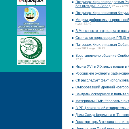
Патриарх Кирилл предложил Ро
без оглядки на Запад
17 мая 2022
Патриарх Кирилл назвал безуми
Медики-добровольцы церковной
года, 12:46
В Московском патриархате наз
Скончался первоиерарх РПЦЗ 
Патриарх Кирилл назвал Орбана
мая 2022 года, 19:25
Восстановлено общение Сербско
17:15
Иконы XVII и XIX веков нашли в
Российские эксперты зафиксиро
СК расследует факт использова
Обворовавший древний новгоро
Вандалы осквернили и попытал
Материалы СМИ: "Кровавые риту
В РПЦ заявили об отрицательн
Доля Саида Керимова в "Полюс
Госсекретарь Ватикана заявил
Церковь под Тулой пострадала 