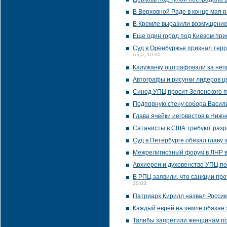
В Верховной Раде в конце мая 
В Кремле выразили возмущение 
Еще один город под Киевом пр
Суд в Оренбуржье признал терр
года, 10:00
Калужанку оштрафовали за неп
Автографы и рисунки лидеров ц
Синод УПЦ просит Зеленского 
Подпорную стену собора Васил
Глава ячейки иеговистов в Ниж
Сатанисты в США требуют раз
Суд в Петербурге обязал главу 
Межрелигиозный форум в ЛНР в
Архиереи и духовенство УПЦ по
В РПЦ заявили, что санкции про
10:03
Патриарх Кирилл назвал Россию
Каждый еврей на земле обязан 
Талибы запретили женщинам по