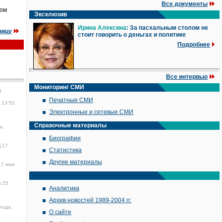
Все документы
ком
Эксклюзив
Ирина Алексина
: За пасхальным столом не
ницу
стоит говорить о деньгах и политике
Подробнее
Все интервью
Мониторинг СМИ
3
Печатные СМИ
 13:53
Электронные и сетевые СМИ
Справочные материалы
а,
Биографии
к
17
Статистика
Другие материалы
17 мая
5:25
Аналитика
Архив новостей 1989-2004 гг.
года,
О сайте