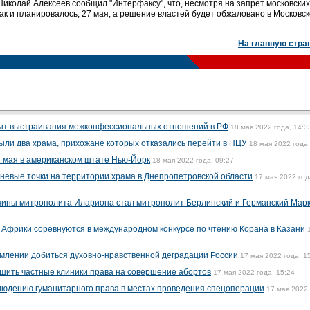
Николай Алексеев сообщил "Интерфаксу", что, несмотря на запрет московских
ак и планировалось, 27 мая, а решение властей будет обжаловано в Московс
На главную стра
ыт выстраивания межконфессиональных отношений в РФ
18 мая 2022 года, 14:3
ыли два храма, прихожане которых отказались перейти в ПЦУ
18 мая 2022 года,
 мая в американском штате Нью-Йорк
18 мая 2022 года, 09:27
гневые точки на территории храма в Днепропетровской области
17 мая 2022 год
чины митрополита Илариона стал митрополит Берлинский и Германский Мар
 и Африки соревнуются в международном конкурсе по чтению Корана в Казани
млении добиться духовно-нравственной деградации России
17 мая 2022 года, 1
шить частные клиники права на совершение абортов
17 мая 2022 года, 15:24
людению гуманитарного права в местах проведения спецоперации
17 мая 2022 