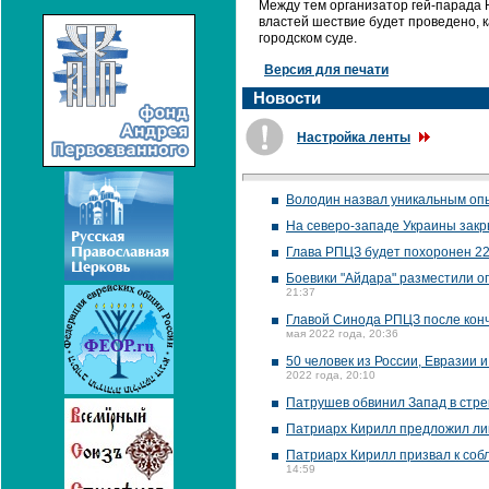
Между тем организатор гей-парада 
властей шествие будет проведено, к
городском суде.
Версия для печати
Новости
Настройка ленты
Володин назвал уникальным оп
На северо-западе Украины закр
Глава РПЦЗ будет похоронен 22
Боевики "Айдара" разместили о
21:37
Главой Синода РПЦЗ после кон
мая 2022 года, 20:36
50 человек из России, Евразии
2022 года, 20:10
Патрушев обвинил Запад в стре
Патриарх Кирилл предложил ли
Патриарх Кирилл призвал к соб
14:59