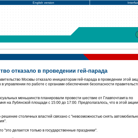
English version
Interfa
тво отказало в проведении гей-парада
вительство Москвы отказало инициаторам гей-парада в проведении этой акц
к в управлении по работе с органами обеспечения безопасности правительст
ексуальных меньшинств планировали провести шествие от Главпочтамта по
ня на Лубянской площади с 15:00 до 17:00. Предполагалось, что в этой акци
о решение столичных властей связано с "невозможностью снять автомобильн
ия".
то "это делается только в государственные праздники".