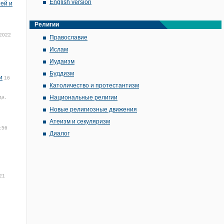
English version
ей и
Религии
 2022
Православие
Ислам
Иудаизм
Буддизм
и
16
Католичество и протестантизм
да,
Национальные религии
Новые религиозные движения
Атеизм и секуляризм
:56
Диалог
21