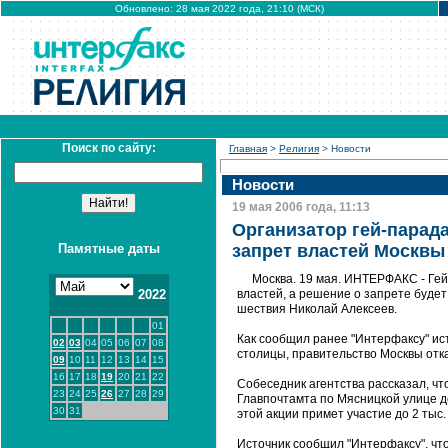
Обновлено: 28 мая 2022 года, 21:10 (МСК)
Поиск по сайту:
Главная
>
Религия
> Новости
Новости
19 мая 2006 года, 11:13
Организатор гей-парада
Памятные даты
запрет властей Москвы
Москва. 19 мая. ИНТЕРФАКС - Гей
2022
властей, а решение о запрете будет
шествия Николай Алексеев.
01
Как сообщил ранее "Интерфаксу" ис
02
03
04
05
06
07
08
столицы, правительство Москвы отк
09
10
11
12
13
14
15
16
17
18
19
20
21
22
Собеседник агентства рассказал, ч
23
24
25
26
27
28
29
Главпочтамта по Мясницкой улице до
30
31
этой акции примет участие до 2 тыс.
Источник сообщил "Интерфаксу", чт