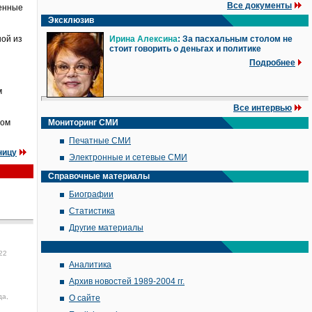
Все документы
венные
Эксклюзив
ной из
Ирина Алексина
: За пасхальным столом не
стоит говорить о деньгах и политике
Подробнее
м
Все интервью
том
Мониторинг СМИ
Печатные СМИ
ницу
Электронные и сетевые СМИ
Справочные материалы
Биографии
Статистика
Другие материалы
22
Аналитика
Архив новостей 1989-2004 гг.
да,
О сайте