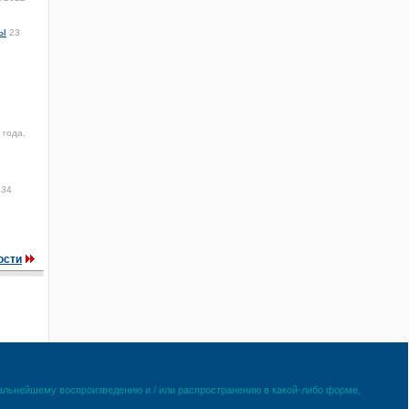
ры
23
 года,
:34
ости
дальнейшему воспроизведению и / или распространению в какой-либо форме,