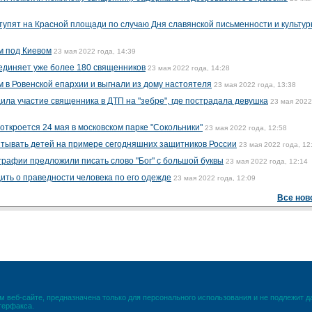
ступят на Красной площади по случаю Дня славянской письменности и культу
м под Киевом
23 мая 2022 года, 14:39
единяет уже более 180 священников
23 мая 2022 года, 14:28
 в Ровенской епархии и выгнали из дому настоятеля
23 мая 2022 года, 13:38
ила участие священника в ДТП на "зебре", где пострадала девушка
23 мая 2022
откроется 24 мая в московском парке "Сокольники"
23 мая 2022 года, 12:58
итывать детей на примере сегодняшних защитников России
23 мая 2022 года, 12
графии предложили писать слово "Бог" с большой буквы
23 мая 2022 года, 12:14
ить о праведности человека по его одежде
23 мая 2022 года, 12:09
Все нов
 веб-сайте, предназначена только для персонального использования и не подлежит 
терфакса.