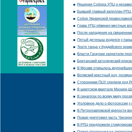
Решение Собора УПЦ о независ
Бывший главный капеллан РПЦ в
Собор Украинской православной
Глава УПЦ обвинил местные вл
После нападения на священник
Пятый детеныш родился у пары
Театр танца у буддийского храм
Власти Гагаузии запретили про
Британский католический еписк
В Москве открылось крупнейшее
Волжский крестный ход, посвящ
Сторонники ПЦУ спилили под Ров
В шиитском квартале Мазари-Ш
В синагогах по всему миру проз
Уголовное дело о фотосессии у
В Петропавловской крепости во
Пожар уничтожил часть "бисерн
В РПЦ предложили стимулирова
Пожар произошел на территории