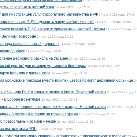
ежь не коверкать русский язык
24 мая 2022 года, 21:16
т для иностранцев услуг суррогатного материнства в РФ
24 мая 2022 года, 17:43
нили попытку ПЦУ подчинить лавру как "смех и грех"
24 мая 2022 года, 15:55
зался помогать ПЦУ в захвате храмов канонической Церкви
24 мая 2022 года, 1
 в Великом Новгороде
24 мая 2022 года, 15:12
нграда назначен новый директор
24 мая 2022 года, 14:09
инули Донбасс
24 мая 2022 года, 14:05
оление церковного раскола на Украине
24 мая 2022 года, 13:20
Белый цветок" для помощи украинским беженцам
24 мая 2022 года, 12:13
арха Кирилла с днем ангела
24 мая 2022 года, 11:28
ла московские приходы вместо покупки цветов помогут церковной больнице
2
вь обвинила ПЦУ в попытке захвата Киево-Печерской лавры
24 мая 2022 года, 1
 на Соборе в сентябре
23 мая 2022 года, 20:08
овать захоронения в некрополе Александро-Невской лавры
23 мая 2022 года, 1
одам и 8 месяцам колонии за кражи из храма
23 мая 2022 года, 18:12
10 православных храмов – Ресин
23 мая 2022 года, 17:13
 захватили храм УПЦ
23 мая 2022 года, 16:57
ти помогли пожилому священнику задержать подозреваемого в грабеже
23 ма