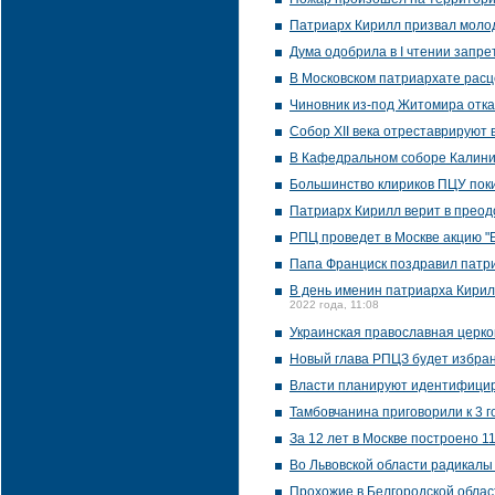
Патриарх Кирилл призвал молод
Дума одобрила в I чтении запре
В Московском патриархате расце
Чиновник из-под Житомира отка
Собор XII века отреставрируют
В Кафедральном соборе Калини
Большинство клириков ПЦУ пок
Патриарх Кирилл верит в преод
РПЦ проведет в Москве акцию "
Папа Франциск поздравил патри
В день именин патриарха Кирил
2022 года, 11:08
Украинская православная церко
Новый глава РПЦЗ будет избран
Власти планируют идентифицир
Тамбовчанина приговорили к 3 г
За 12 лет в Москве построено 1
Во Львовской области радикалы
Прохожие в Белгородской облас