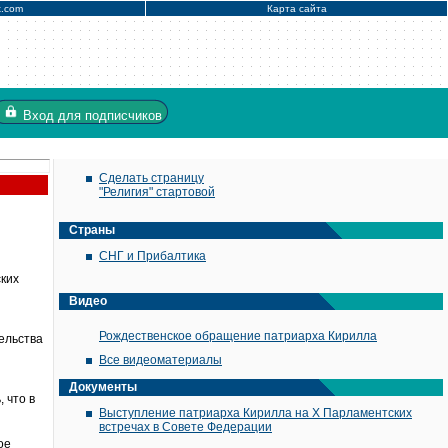
x.com
Карта сайта
Вход
для подписчиков
Сделать страницу
"Религия" стартовой
Страны
СНГ и Прибалтика
ских
Видео
Рождественское обращение патриарха Кирилла
ельства
Все видеоматериалы
Документы
 что в
Выступление патриарха Кирилла на X Парламентских
встречах в Совете Федерации
ое