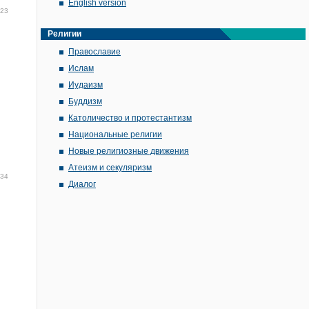
English version
:23
Религии
Православие
Ислам
Иудаизм
Буддизм
Католичество и протестантизм
Национальные религии
Новые религиозные движения
Атеизм и секуляризм
:34
Диалог