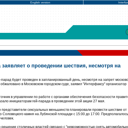
English version
Interfa
 заявляет о проведении шествия, несмотря на
-парад будет проведен в запланированный день, несмотря на запрет москов
 обжаловано в Московском городском суде, заявил "Интерфаксу" организатор
точник в управлении по работе с органами обеспечения безопасности правит
азало инициаторам гей-парада в проведении этой акции 27 мая.
то представители сексуальных меньшинств планировали провести шествие от
 Соловецкого камня на Лубянской площади с 15:00 до 17:00. Предполагалось,
 человек.
о решение столичных властей связано с "невозможностью снять автомобильн