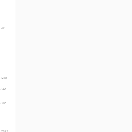
5:42
4 мая
0:42
9:32
я 2022