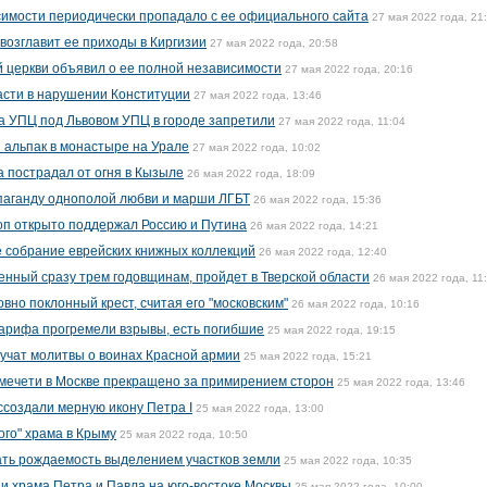
имости периодически пропадало с ее официального сайта
27 мая 2022 года, 21
озглавит ее приходы в Киргизии
27 мая 2022 года, 20:58
 церкви объявил о ее полной независимости
27 мая 2022 года, 20:16
асти в нарушении Конституции
27 мая 2022 года, 13:46
а УПЦ под Львовом УПЦ в городе запретили
27 мая 2022 года, 11:04
 альпак в монастыре на Урале
27 мая 2022 года, 10:02
а пострадал от огня в Кызыле
26 мая 2022 года, 18:09
паганду однополой любви и марши ЛГБТ
26 мая 2022 года, 15:36
оп открыто поддержал Россию и Путина
26 мая 2022 года, 14:21
 собрание еврейских книжных коллекций
26 мая 2022 года, 12:40
енный сразу трем годовщинам, пройдет в Тверской области
26 мая 2022 года, 11
но поклонный крест, считая его "московским"
26 мая 2022 года, 10:16
арифа прогремели взрывы, есть погибшие
25 мая 2022 года, 19:15
вучат молитвы о воинах Красной армии
25 мая 2022 года, 15:21
 мечети в Москве прекращено за примирением сторон
25 мая 2022 года, 13:46
ссоздали мерную икону Петра I
25 мая 2022 года, 13:00
ого" храма в Крыму
25 мая 2022 года, 10:50
ть рождаемость выделением участков земли
25 мая 2022 года, 10:35
 храма Петра и Павла на юго-востоке Москвы
25 мая 2022 года, 10:00