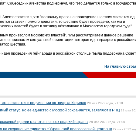
я". Собеседник агентства подчеркнул, что "это делается только в государст
.Алексеев заявил, что "поскольку право на проведение шествия является од
ляется статьей прямого действия, то шествие будет проведено, как мы и
ковских властей будет в пятницу обжаловано в Московском городском суде".
лным произволом московских властей". "Мы рассматриваем данное решение
ию по признакам сексуальной ориентации, которая идет вразрез с российски
изатор шествия.
то идея проведения гей-парада в российской столице "была поддержана Сове
На главную стра
 что останется в подчинении патриарха Кирилла
28 мая 2022 года, 21:10
мый статус, но ее единство с Москвой сохраняется, заявляют в РПЦ
28 мая 20
ославной церкви коснется не всех епархий страны
28 мая 2022 года, 21:06
я на сохранение единства с Украинской православной церковью
27 мая 2022 го