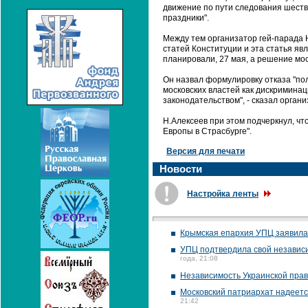
движение по пути следования шестви
праздники".
Между тем организатор гей-парада Н
статей Конституции и эта статья яв
планировали, 27 мая, а решение мос
Он назвал формулировку отказа "по
московских властей как дискриминац
законодательством", - сказал орган
Н.Алексеев при этом подчеркнул, ч
Европы в Страсбурге".
Версия для печати
Новости
Настройка ленты
Крымская епархия УПЦ заявила,
УПЦ подтвердила свой независи
года, 21:08
Независимость Украинской прав
Московский патриархат надеетс
21:42