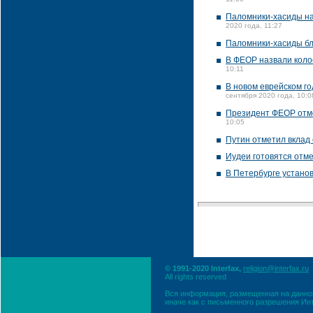
11:36
Паломники-хасиды нач
2020 года, 11:27
Паломники-хасиды бл
В ФЕОР назвали кол
10:11
В новом еврейском го
сентября 2020 года, 10:0
Президент ФЕОР отм
10:05
Путин отметил вклад
Иудеи готовятся отме
В Петербурге устано
© 1991-2020 Interfax,
religion@interfax.ru
All rights reserved
Вся информация, размещенная на данном
иначе как с письменного разрешения Ин