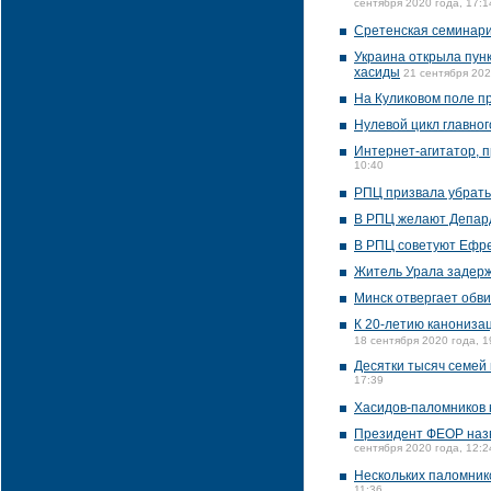
сентября 2020 года, 17:1
Сретенская семинари
Украина открыла пунк
хасиды
21 сентября 202
На Куликовом поле п
Нулевой цикл главног
Интернет-агитатор, 
10:40
РПЦ призвала убрать
В РПЦ желают Депард
В РПЦ советуют Ефре
Житель Урала задерж
Минск отвергает обв
К 20-летию канонизац
18 сентября 2020 года, 1
Десятки тысяч семей
17:39
Хасидов-паломников 
Президент ФЕОР назв
сентября 2020 года, 12:2
Нескольких паломник