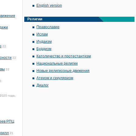
English version
 движения
Религии
Православие
одажи
Ислам
Иудаизм
е
22
Буддизм
Католичество и протестантизм
сности
22
Национальные религии
квы
22
Новые религиозные движения
Атеизм и секуляризм
2
Диалог
2020 года,
реев РПЦ
ирилл
21