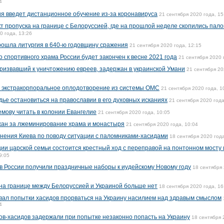
4
я введет дистанционное обучение из-за коронавируса
21 сентября 2020 года, 15
т пропуска на границе с Белоруссией, где на прошлой неделе скопились пал
0 года, 13:26
рошла литургия в 640-ю годовщину сражения
21 сентября 2020 года, 12:15
о спортивного храма России будет закончен к весне 2021 года
21 сентября 2020 
призвавший к уничтожению евреев, задержан в украинской Умани
21 сентября 20
 экстракорпоральное оплодотворение из системы ОМС
21 сентября 2020 года, 1
ье остановиться на православии в его духовных исканиях
21 сентября 2020 года
мову читать в колонии Евангелие
21 сентября 2020 года, 10:05
ан за лжеминирование храма и монастыря
21 сентября 2020 года, 10:04
инения Киева по поводу ситуации с паломниками-хасидами
18 сентября 2020 года
ии царской семьи состоится крестный ход с переправой на понтонном мосту 
9:05
 в России получили праздничные наборы к иудейскому Новому году
18 сентября 
на границе между Белоруссией и Украиной больше нет
18 сентября 2020 года, 16
ал попытки хасидов прорваться на Украину насилием над здравым смыслом
4
ов-хасидов задержали при попытке незаконно попасть на Украину
18 сентября 