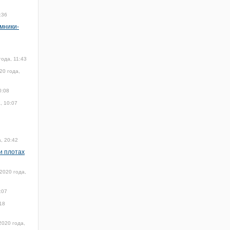
:36
омники-
года, 11:43
20 года,
0:08
, 10:07
, 20:42
и плотах
2020 года,
:07
18
2020 года,