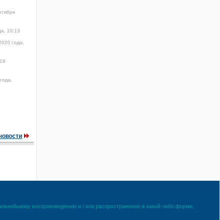
нтября
а, 10:13
2020 года,
18
года,
новости
дальнейшему воспроизведению и / или распространению в какой-либо форме,