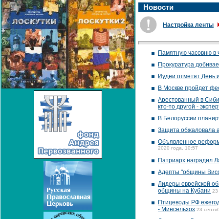
Новости
Настройка ленты
Памятную часовню в 
Прокуратура добивае
Иудеи отметят День 
В Москве пройдет фес
Арестованный в Сиби
кто-то другой - экспер
В Белоруссии планир
Защита обжаловала а
Объявленное реформи
2020 года, 10:57
Патриарх наградил Л
Адепты "общины Висс
Лидеры еврейской об
общины на Кубани
23
Птицеводы РФ ежегодн
- Минсельхоз
23 сентя