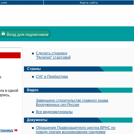
x.com
Карта сайта
Вход
для подписчиков
Сделать страницу
"Религия" стартовой
Страны
СНГ и Прибалтика
е
Видео
ла в одной
дпись,
Завершено строительство главного храма
Вооруженных сил России
Все видеоматериалы
Документы
Обращение Правозащитного центра ВРНС по
траницу
поводу причин возникновения пандемии