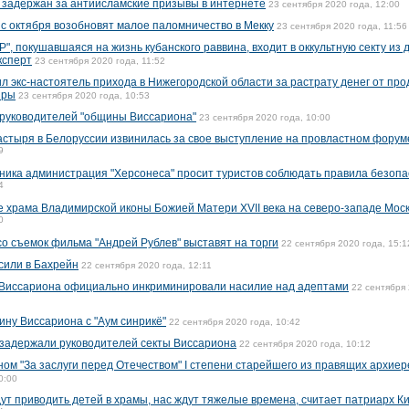
 задержан за антиисламские призывы в интернете
23 сентября 2020 года, 12:00
с октября возобновят малое паломничество в Мекку
23 сентября 2020 года, 11:56
", покушавшаяся на жизнь кубанского раввина, входит в оккультную секту из
ксперт
23 сентября 2020 года, 11:52
л экс-настоятель прихода в Нижегородской области за растрату денег от пр
иры
23 сентября 2020 года, 10:53
 руководителей "общины Виссариона"
23 сентября 2020 года, 10:00
стыря в Белоруссии извинилась за свое выступление на провластном форум
9
ника администрация "Херсонеса" просит туристов соблюдать правила безопа
4
 храма Владимирской иконы Божией Матери XVII века на северо-западе Мос
0
о съемок фильма "Андрей Рублев" выставят на торги
22 сентября 2020 года, 15:1
сили в Бахрейн
22 сентября 2020 года, 12:11
 Виссариона официально инкриминировали насилие над адептами
22 сентября 
ину Виссариона с "Аум синрикё"
22 сентября 2020 года, 10:42
 задержали руководителей секты Виссариона
22 сентября 2020 года, 10:12
ном "За заслуги перед Отечеством" I степени старейшего из правящих архие
0:00
ут приводить детей в храмы, нас ждут тяжелые времена, считает патриарх К