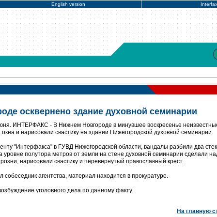
English version
Interfa
оде осквернено здание духовной семинарии
июня. ИНТЕРФАКС - В Нижнем Новгороде в минувшее воскресенье неизвестны
окна и нарисовали свастику на здании Нижегородской духовной семинарии.
енту "Интерфакса" в ГУВД Нижегородской области, вандалы разбили два стек
а уровне полутора метров от земли на стене духовной семинарии сделали на
розни, нарисовали свастику и перевернутый православный крест.
 собеседник агентства, материал находится в прокуратуре.
возбуждение уголовного дела по данному факту.
На главную с