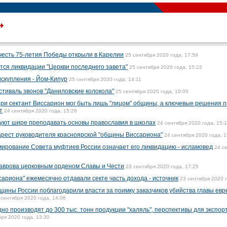
честь 75-летия Победы открыли в Карелии
25 сентября 2020 года, 17:59
тся ликвидации "Церкви последнего завета"
25 сентября 2020 года, 15:22
искупления - Йом-Кипур
25 сентября 2020 года, 14:11
тиваль звонов "Даниловские колокола"
25 сентября 2020 года, 10:05
ри сектант Виссарион мог быть лишь "лицом" общины, а ключевые решения 
т
24 сентября 2020 года, 15:26
уют шире преподавать основы православия в школах
24 сентября 2020 года, 15:
рест руководителя красноярской "общины Виссариона"
24 сентября 2020 года, 1
рование Совета муфтиев России означает его ликвидацию - исламовед
24 с
аврова церковным орденом Славы и Чести
23 сентября 2020 года, 17:25
ариона" ежемесячно отдавали секте часть дохода - источник
23 сентября 2020 г
щины России поблагодарили власти за поимку заказчиков убийства главы евр
 сентября 2020 года, 14:06
о производят до 300 тыс. тонн продукции "халяль", перспективы для экспор
бря 2020 года, 13:30