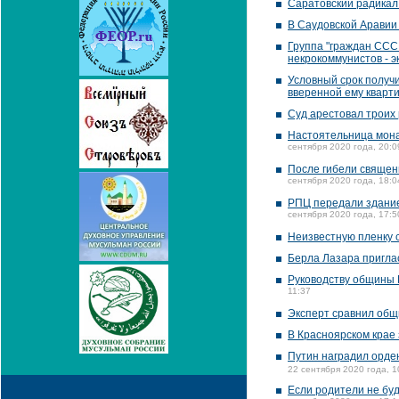
Саратовский радикал
В Саудовской Аравии 
Группа "граждан СССР
некрокоммунистов - э
Условный срок получи
вверенной ему кварт
Суд арестовал троих
Настоятельница мона
сентября 2020 года, 20:0
После гибели священ
сентября 2020 года, 18:0
РПЦ передали здание
сентября 2020 года, 17:5
Неизвестную пленку с
Берла Лазара пригла
Руководству общины
11:37
Эксперт сравнил общ
В Красноярском крае
Путин наградил орде
22 сентября 2020 года, 1
Если родители не буд