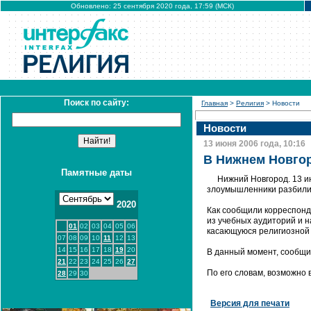
Обновлено: 25 сентября 2020 года, 17:59 (МСК)
Поиск по сайту:
Главная
>
Религия
> Новости
Новости
13 июня 2006 года, 10:16
В Нижнем Новгор
Памятные даты
Нижний Новгород. 13 
злоумышленники разбили 
2020
Как сообщили корреспонд
из учебных аудиторий и н
01
02
03
04
05
06
касающуюся религиозной 
07
08
09
10
11
12
13
14
15
16
17
18
19
20
В данный момент, сообщил
21
22
23
24
25
26
27
По его словам, возможно 
28
29
30
Версия для печати