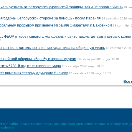
али уезжать от белорусско-украинской границы, так и не попав в Умань
18 се
агодарны белорусской стороне за помощь - посол Израиля
18 сентября 2020 год
оссальным прорывом признание Израиля Эмиратами и Бахрейном
18 сентября 
ду ФЕОР откроет синагогу, молодежный центр, школу, детсад и детскую кухню
8
ечает положительное влияние карантина на общинную жизнь
18 сентября 2020 
 еврейской общины в борьбу с коронавирусом
18 сентября 2020 года, 10:01
тить 5781-й год от сотворения мира
18 сентября 2020 года, 10:00
вят памятник святому адмиралу Ушакову
17 сентября 2020 года, 18:55
Все 
 веб-сайте, предназначена только для персонального использования и не подлежит 
терфакса.