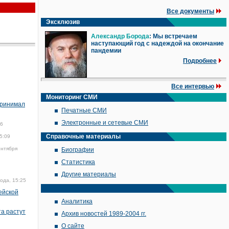
Все документы
Эксклюзив
Александр Борода
: Мы встречаем
наступающий год с надеждой на окончание
пандемии
Подробнее
Все интервью
Мониторинг СМИ
принимал
Печатные СМИ
Электронные и сетевые СМИ
16
Справочные материалы
5:09
ентября
Биографии
Статистика
Другие материалы
ода, 15:25
ейской
Аналитика
та растут
Архив новостей 1989-2004 гг.
О сайте