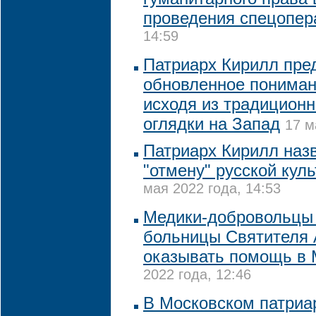
проведения спецопер
14:59
Патриарх Кирилл пре
обновленное пониман
исходя из традиционн
оглядки на Запад
17 м
Патриарх Кирилл наз
"отмену" русской кул
мая 2022 года, 14:53
Медики-добровольцы
больницы Cвятителя 
оказывать помощь в 
2022 года, 12:46
В Московском патриа