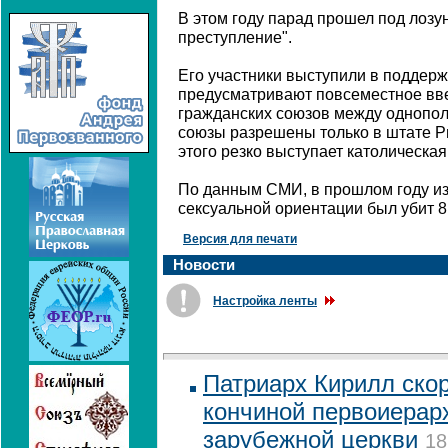
В этом году парад прошел под лозу
преступление".
Его участники выступили в поддерж
предусматривают повсеместное вв
гражданских союзов между однопол
союзы разрешены только в штате Р
этого резко выступает католическая
По данным СМИ, в прошлом году из
сексуальной ориентации был убит 8
Версия для печати
Новости
Настройка ленты
Патриарх Кирилл скор
кончиной первоиерар
зарубежной церкви
18