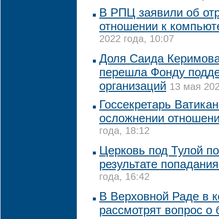
В РПЦ заявили об от
отношении к компьют
2022 года, 10:07
Доля Саида Керимова
перешла Фонду подде
организаций
13 мая 202
Госсекретарь Ватикан
осложнении отношен
года, 18:12
Церковь под Тулой п
результате попадани
года, 16:42
В Верховной Раде в 
рассмотрят вопрос о