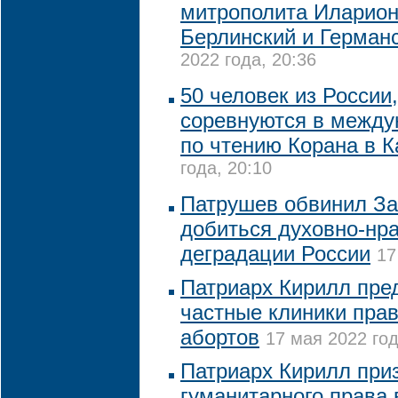
митрополита Иларион
Берлинский и Герман
2022 года, 20:36
50 человек из России
соревнуются в между
по чтению Корана в К
года, 20:10
Патрушев обвинил За
добиться духовно-нр
деградации России
17
Патриарх Кирилл пре
частные клиники пра
абортов
17 мая 2022 год
Патриарх Кирилл при
гуманитарного права 