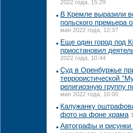
2022 года, 15:29
В Кремле выразили 
польского премьера о
мая 2022 года, 12:37
Еще один город под 
приостановил деятел
2022 года, 10:44
Суд в Оренбуржье пр
террористической "М
религиозную группу п
мая 2022 года, 10:00
Калужанку оштрафова
фото на фоне храма
Автографы и рисунки