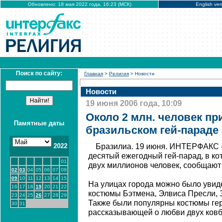
Обновлено: 18 мая 2022 года, 16:23 (МСК)
English ver
Поиск по сайту:
Главная
>
Религия
> Новости
Новости
19 июня 2006 года, 10:09
Около 2 млн. человек пр
Памятные даты
бразильском гей-параде
2022
Бразилиа. 19 июня. ИНТЕРФАКС -
десятый ежегодный гей-парад, в ко
01
двух миллионов человек, сообщают
02
03
04
05
06
07
08
09
10
11
12
13
14
15
На улицах города можно было увид
16
17
18
19
20
21
22
костюмы Бэтмена, Элвиса Пресли, 
23
24
25
26
27
28
29
Также были популярны костюмы гер
30
31
рассказывающей о любви двух ковб