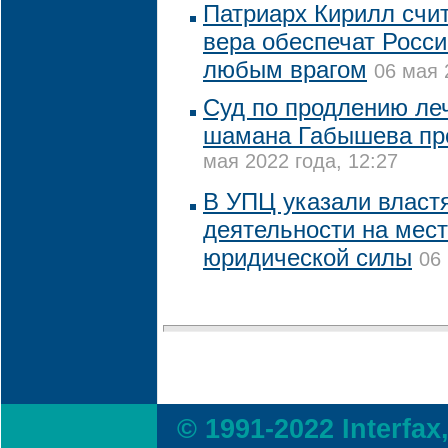
Патриарх Кирилл счит
вера обеспечат Росси
любым врагом
06 мая 
Суд по продлению леч
шамана Габышева про
мая 2022 года, 12:27
В УПЦ указали властя
деятельности на мест
юридической силы
06
© 1991-2022 Interfax