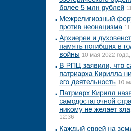
более 5 млн рублей
1
Межрелигиозный фор
против неонацизма
11
Архиереи и духовенс
память погибших в г
войны
10 мая 2022 года,
В РПЦ заявили, что с
патриарха Кирилла ни
его деятельность
10 м
Патриарх Кирилл наз
самодостаточной стра
никому не желает зла
12:36
Каждый еврей на зем