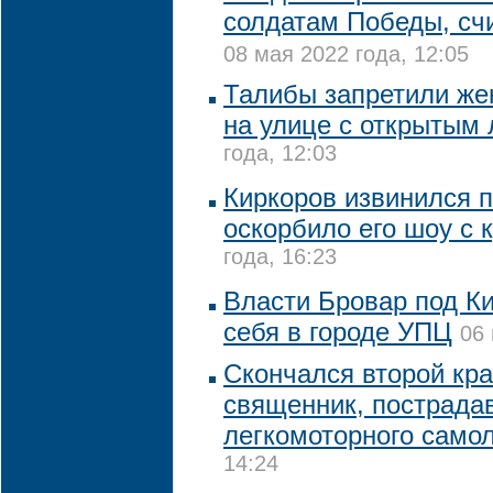
солдатам Победы, сч
08 мая 2022 года, 12:05
Талибы запретили же
на улице с открытым
года, 12:03
Киркоров извинился п
оскорбило его шоу с 
года, 16:23
Власти Бровар под К
себя в городе УПЦ
06 
Скончался второй кр
священник, пострада
легкомоторного само
14:24