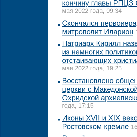
кончину главы РПЦЗ 
мая 2022 года, 09:34
Скончался первоиер
митрополит Иларион
Патриарх Кирилл наз
из немногих политико
отстаивающих христи
мая 2022 года, 19:25
Восстановлено обще
церкви с Македонской
Охридской архиеписк
года, 17:15
Иконы XVII и XIX век
Ростовском кремле
16