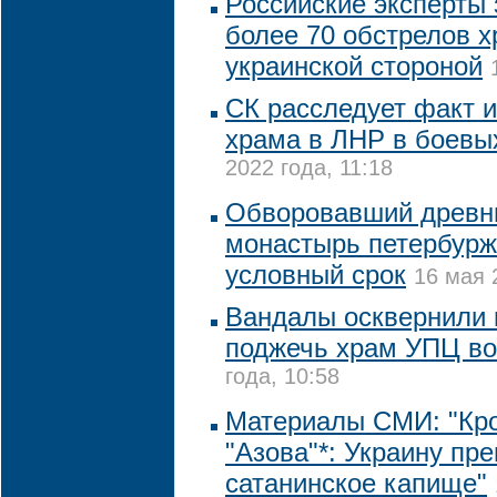
Российские эксперты
более 70 обстрелов 
украинской стороной
СК расследует факт 
храма в ЛНР в боевы
2022 года, 11:18
Обворовавший древни
монастырь петербурж
условный срок
16 мая 
Вандалы осквернили 
поджечь храм УПЦ во
года, 10:58
Материалы СМИ: "Кр
"Азова"*: Украину пр
сатанинское капище"