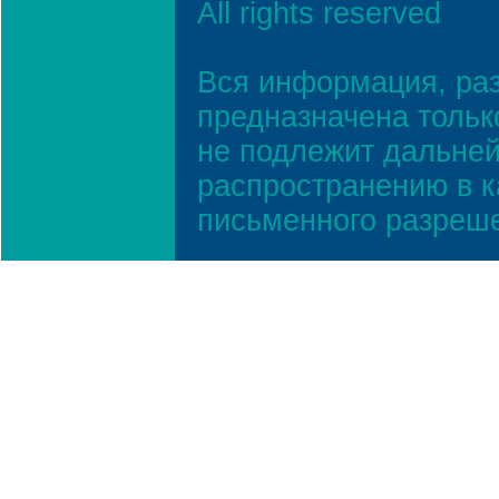
All rights reserved
Вся информация, ра
предназначена тольк
не подлежит дальней
распространению в к
письменного разреш