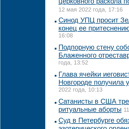
церковного раскола п
12 мая 2022 года, 17:16
Синод УПЦ просит Зе
конец ее притеснени
16:08
Подпорную стену соб
Блаженного отрестав
года, 13:52
Глава ячейки иегови
Новгороде получила 
2022 года, 10:13
Сатанисты в США тре
ритуальные аборты
1
Суд в Петербурге обя
эзотерического орден