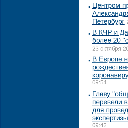
Центром п
Александра
Петербург
В КЧР и Да
более 20 "
23 октября 2
В Европе н
рождествен
коронавир
09:54
Главу "об
перевели в
для провед
экспертизы
09:42