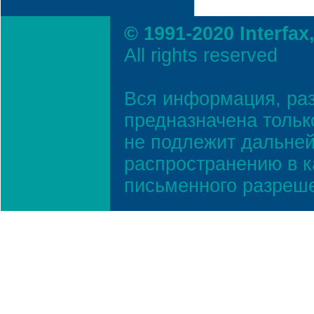
© 1991-2020 Interfax
All rights reserved
Вся информация, ра
предназначена тольк
не подлежит дальней
распространению в к
письменного разреш