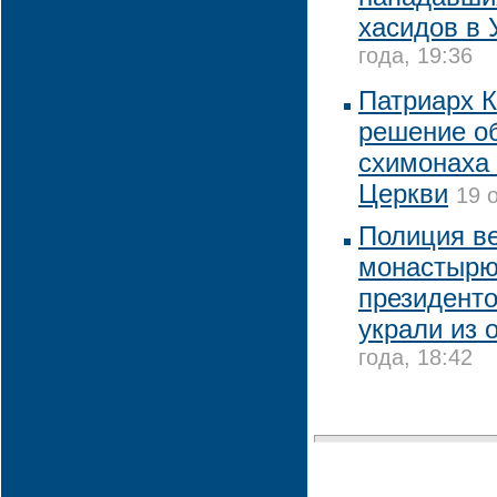
хасидов в 
года, 19:36
Патриарх 
решение о
схимонаха 
Церкви
19 
Полиция в
монастырю
президенто
украли из 
года, 18:42