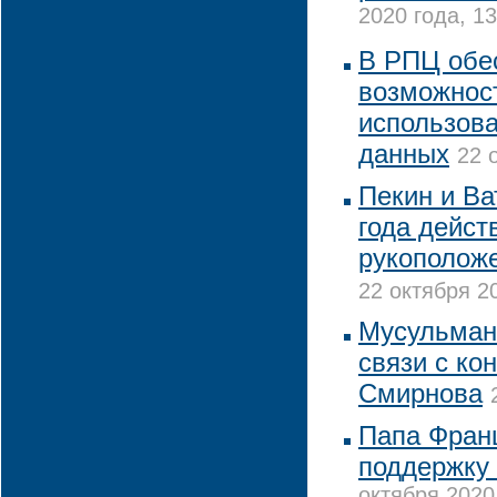
2020 года, 13
В РПЦ обе
возможнос
использов
данных
22 
Пекин и Ва
года дейст
рукоположе
22 октября 2
Мусульмане
связи с ко
Смирнова
Папа Фран
поддержку