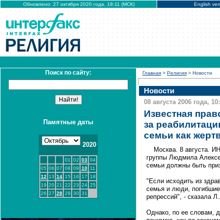
Обновлено: 27 октября 2020 года, 18:11 (МСК)
English ver
Поиск по сайту:
Главная
>
Религия
> Новости
Новости
08 августа 2006 года, 10
Известная прав
Памятные даты
за реабилитацию
семьи как жерт
2020
Москва. 8 августа. 
группы Людмила Алексее
01
02
03
04
семьи должны быть при
05
06
07
08
09
10
11
12
13
14
15
16
17
18
"Если исходить из здрав
19
20
21
22
23
24
25
семья и люди, погибшие
26
27
28
29
30
31
репрессий", - сказала Л
Однако, по ее словам, 