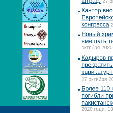
штраф
27 о
Кантор вно
Европейско
конгресса
Новый хра
вмещать т
октября 2020
Кадыров п
прекратить
карикатур
27 октября 2
Более 110 
погибли пр
пакистанс
2020 года, 13