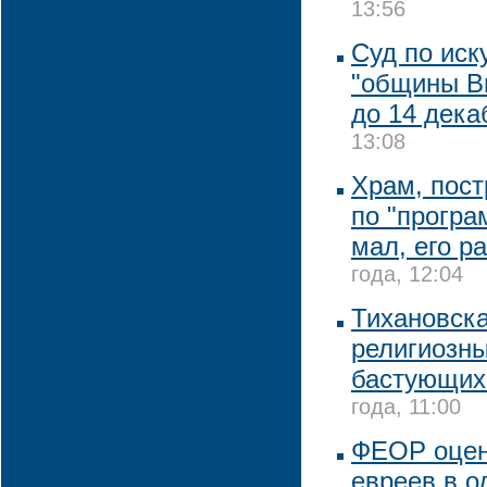
13:56
Суд по иск
"общины В
до 14 дека
13:08
Храм, пос
по "програ
мал, его р
года, 12:04
Тихановск
религиозн
бастующих
года, 11:00
ФЕОР оцен
евреев в о