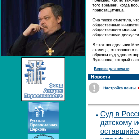
понимаю, как по закона
того времени, когда воо
правозащитница.
Она также отметила, чт
общественные инициатив
общественного мнения. 
общественную дискуссию
В этот понедельник Мос
столицы, отказавшего в 
образом суд удовлетво
Лукьянова, который нас
Версия для печати
Новости
Настройка ленты
Суд в Росс
датскому и
оставшийс