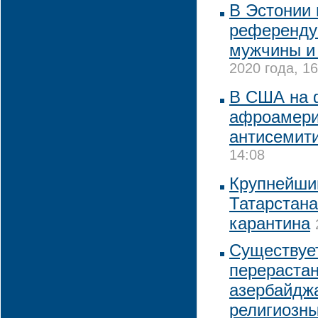
В Эстонии 
референдум
мужчины и
2020 года, 16
В США на 
афроамери
антисемит
14:08
Крупнейши
Татарстана
карантина
Существуе
перерастан
азербайджа
религиозны