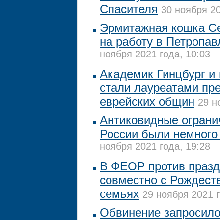
Спасителя
30 ноября 20
Эрмитажная кошка С
на работу в Петропав
ноября 2021 года, 10:03
Академик Гинцбург и
стали лауреатами пр
еврейских общин
29 н
Антиковидные ограни
России были немного
ноября 2021 года, 19:28
В ФЕОР против празд
совместно с Рождест
семьях
29 ноября 2021 г
Обвинение запросило