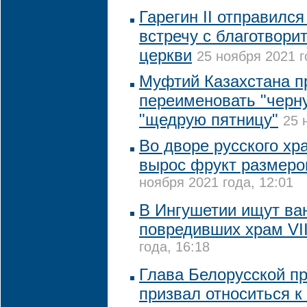
Гарегин II отправился
встречу с благотвор
церкви
25 ноября 2021 г
Муфтий Казахстана п
переименовать "черн
"щедрую пятницу"
25 
Во дворе русского хр
вырос фрукт размеро
ноября 2021 года, 12:01
В Ингушетии ищут ва
повредивших храм VII
года, 16:18
Глава Белорусской п
призвал относиться к