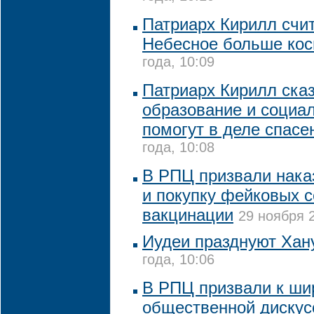
Патриарх Кирилл счит
Небесное больше ко
года, 10:09
Патриарх Кирилл сказ
образование и социал
помогут в деле спасе
года, 10:08
В РПЦ призвали нака
и покупку фейковых 
вакцинации
29 ноября 2
Иудеи празднуют Хан
года, 10:06
В РПЦ призвали к ши
общественной дискус