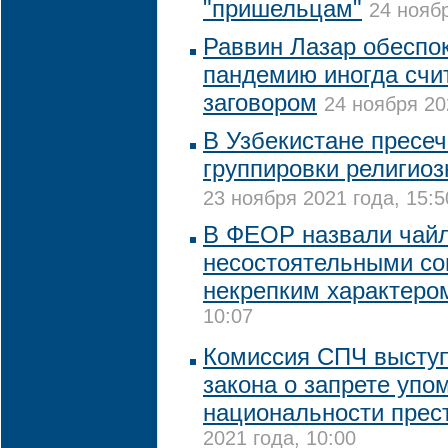
"пришельцам"
24 ноябр
Раввин Лазар обеспок
пандемию иногда счи
заговором
24 ноября 20
В Узбекистане пресе
группировки религиоз
23 ноября 2021 года, 15:5
В ФЕОР назвали чай
несостоятельными со
некрепким характеро
10:07
Комиссия СПЧ выступ
закона о запрете уп
национальности прес
2021 года, 10:00