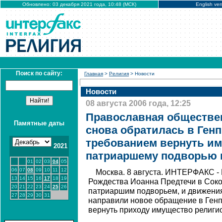
Обновлено: 03 декабря 2021 года, 10:48 (МСК)
English ver
Поиск по сайту:
Главная
>
Религия
> Новости
Новости
08 августа 2006 года, 12:25
Православная обществе
Памятные даты
снова обратилась в Генп
требованием вернуть и
2021
патриаршему подворью 
01
02
03
04
05
06
07
08
09
10
11
12
Москва. 8 августа. ИНТЕРФАКС -
13
14
15
16
17
18
19
Рождества Иоанна Предтечи в Соко
20
21
22
23
24
25
26
патриаршим подворьем, и движени
27
28
29
30
31
направили новое обращение в Генп
вернуть приходу имущество религио