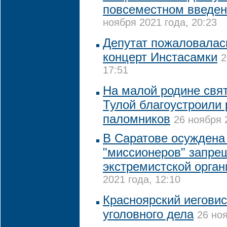
повсеместном введен
ноября 2021 года, 20:23
Депутат пожаловалас
концерт Инстасамки
2
17:51
На малой родине свя
Тулой благоустроили 
паломников
26 ноября 
В Саратове осуждена
"миссионеров" запре
экстремистской орган
2021 года, 12:10
Красноярский иегови
уголовного дела
26 ноя