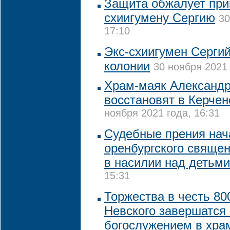
Защита обжалует приг
схиигумену Сергию
30
17:10
Экс-схиигумен Сергий
колонии
30 ноября 2021 
Храм-маяк Александр
восстановят в Керчен
ноября 2021 года, 16:31
Судебные прения нач
оренбургского свяще
в насилии над детьми
15:31
Торжества в честь 80
Невского завершатся
богослужением в хра