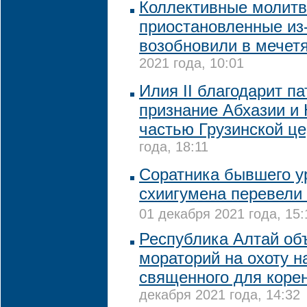
Коллективные молитв
приостановленные из-
возобновили в мечет
2021 года, 10:01
Илия II благодарит п
признание Абхазии и
частью Грузинской це
года, 18:11
Соратника бывшего у
схиигумена перевели
01 декабря 2021 года, 15:
Республика Алтай об
мораторий на охоту на
священного для коре
декабря 2021 года, 14:32