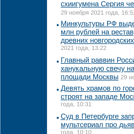
схиигумена Сергия че
29 ноября 2021 года, 16:5
Минкультуры РФ выде
млн рублей на реста
древних новгородски
2021 года, 13:22
Главный раввин Росс
ханукальную свечу н
площади Москвы
29 н
Девять храмов по го
строят на западе Мо
года, 10:31
Суд в Петербурге зап
мультсериал про дья
года, 10:10