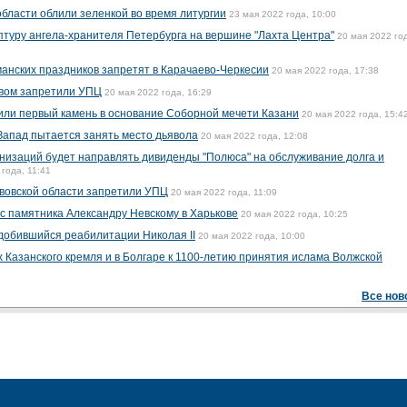
бласти облили зеленкой во время литургии
23 мая 2022 года, 10:00
птуру ангела-хранителя Петербурга на вершине "Лахта Центра"
20 мая 2022 го
манских праздников запретят в Карачаево-Черкесии
20 мая 2022 года, 17:38
евом запретили УПЦ
20 мая 2022 года, 16:29
или первый камень в основание Соборной мечети Казани
20 мая 2022 года, 15:4
Запад пытается занять место дьявола
20 мая 2022 года, 12:08
низаций будет направлять дивиденды "Полюса" на обслуживание долга и
 года, 11:41
ьвовской области запретили УПЦ
20 мая 2022 года, 11:09
с памятника Александру Невскому в Харькове
20 мая 2022 года, 10:25
 добившийся реабилитации Николая II
20 мая 2022 года, 10:00
 Казанского кремля и в Болгаре к 1100-летию принятия ислама Волжской
Все нов