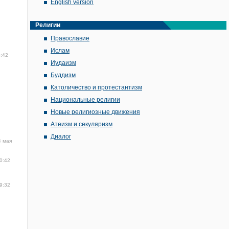
English version
Религии
Православие
Ислам
5:42
Иудаизм
Буддизм
Католичество и протестантизм
Национальные религии
Новые религиозные движения
Атеизм и секуляризм
Диалог
4 мая
0:42
9:32