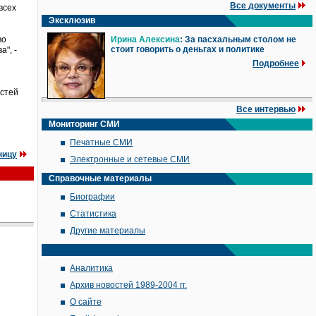
Все документы
всех
Эксклюзив
во
Ирина Алексина
: За пасхальным столом не
стоит говорить о деньгах и политике
", -
Подробнее
астей
Все интервью
Мониторинг СМИ
Печатные СМИ
ницу
Электронные и сетевые СМИ
Справочные материалы
Биографии
Статистика
Другие материалы
Аналитика
Архив новостей 1989-2004 гг.
О сайте