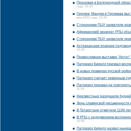
Прохожие в Белгородской облас
года, 16:24
Гергиев, Мацуев и Герзмава вы
мая 2022 года, 15:49
Сторонники ПЦУ захватили хра
Африканский экзархат РПЦ объ
Сторонники ПЦУ захватили храм
Астраханская епархия подтверд
13:28
Православная выставка "Артос" 
Патриарх Кирилл призвал восп
В новых правилах русской орфо
Патриарх считает неверным суд
Патриарх призвал не повторять
11:55
Неизвестные разрушили буддийс
День славянской письменности 
В Татарстане отметили 1100-ле
В РПЦ с недоумением воспринял
10:06
Патриарх Кирилл назвал нынеш