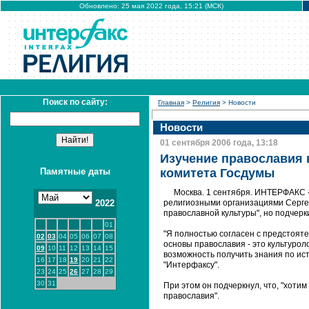
Обновлено: 25 мая 2022 года, 15:21 (МСК)
Поиск по сайту:
Главная
>
Религия
> Новости
Новости
01 сентября 2006 года, 13:18
Изучение православия 
Памятные даты
комитета Госдумы
Москва. 1 сентября. ИНТЕРФАКС 
2022
религиозными организациями Серге
православной культуры", но подчерк
01
"Я полностью согласен с предстояте
02
03
04
05
06
07
08
основы православия - это культурол
09
10
11
12
13
14
15
возможность получить знания по ист
16
17
18
19
20
21
22
"Интерфаксу".
23
24
25
26
27
28
29
30
31
При этом он подчеркнул, что, "хотим
православия".