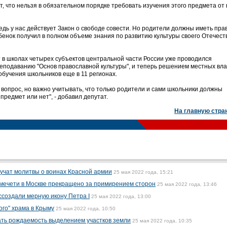
, что нельзя в обязательном порядке требовать изучения этого предмета от 
едь у нас действует Закон о свободе совести. Но родители должны иметь пра
ебенок получил в полном объеме знания по развитию культуры своего Отечества
т в школах четырех субъектов центральной части России уже проводился
еподаванию "Основ православной культуры", и теперь решением местных вл
обучения школьников еще в 11 регионах.
 вопрос, но важно учитывать, что только родители и сами школьники должны
 предмет или нет", - добавил депутат.
На главную стра
вучат молитвы о воинах Красной армии
25 мая 2022 года, 15:21
 мечети в Москве прекращено за примирением сторон
25 мая 2022 года, 13:46
ссоздали мерную икону Петра I
25 мая 2022 года, 13:00
ого" храма в Крыму
25 мая 2022 года, 10:50
ть рождаемость выделением участков земли
25 мая 2022 года, 10:35