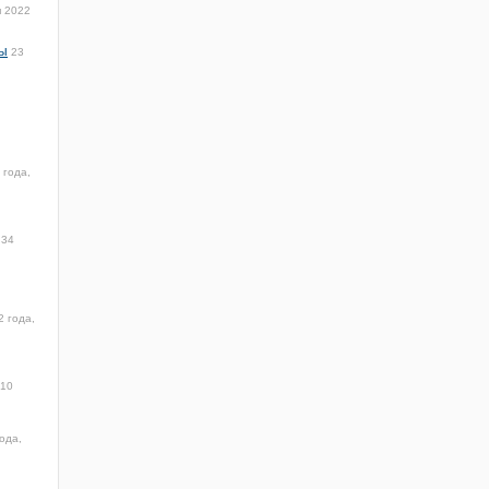
я 2022
ры
23
 года,
:34
2 года,
:10
ода,