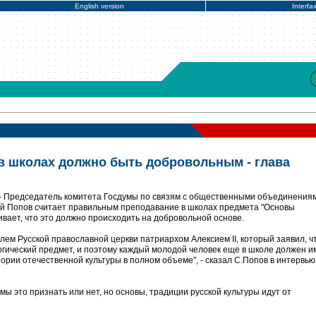
English version
Interfa
в школах должно быть добровольным - глава
- Председатель комитета Госдумы по связям с общественными объединения
й Попов считает правильным преподавание в школах предмета "Основы
ивает, что это должно происходить на добровольной основе.
лем Русской православной церкви патриархом Алексием II, который заявил, ч
огический предмет, и поэтому каждый молодой человек еще в школе должен и
ории отечественной культуры в полном объеме", - сказал С.Попов в интервью
 мы это признать или нет, но основы, традиции русской культуры идут от