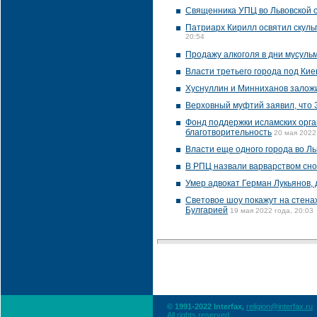
Священника УПЦ во Львовской о
Патриарх Кирилл освятил скуль
20:54
Продажу алкоголя в дни мусуль
Власти третьего города под Ки
Хуснуллин и Минниханов залож
Верховный муфтий заявил, что 
Фонд поддержки исламских орга
благотворительность
20 мая 2022
Власти еще одного города во Л
В РПЦ назвали варварством сно
Умер адвокат Герман Лукьянов,
Световое шоу покажут на стенах
Булгарией
19 мая 2022 года, 20:03
© 1991-2022 Interfax,
religion@interfax.ru
All rights reserved