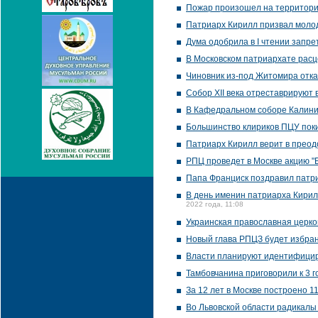
Пожар произошел на территории
Патриарх Кирилл призвал молод
Дума одобрила в I чтении запре
В Московском патриархате расце
Чиновник из-под Житомира отка
Собор XII века отреставрируют
В Кафедральном соборе Калини
Большинство клириков ПЦУ пок
Патриарх Кирилл верит в преод
РПЦ проведет в Москве акцию "
Папа Франциск поздравил патри
В день именин патриарха Кирил
2022 года, 11:08
Украинская православная церко
Новый глава РПЦЗ будет избран
Власти планируют идентифицир
Тамбовчанина приговорили к 3 г
За 12 лет в Москве построено 1
Во Львовской области радикалы