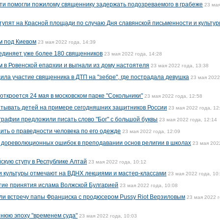
ти помогли пожилому священнику задержать подозреваемого в грабеже
23 ма
ступят на Красной площади по случаю Дня славянской письменности и культу
м под Киевом
23 мая 2022 года, 14:39
единяет уже более 180 священников
23 мая 2022 года, 14:28
 в Ровенской епархии и выгнали из дому настоятеля
23 мая 2022 года, 13:38
ила участие священника в ДТП на "зебре", где пострадала девушка
23 мая 2022
откроется 24 мая в московском парке "Сокольники"
23 мая 2022 года, 12:58
итывать детей на примере сегодняшних защитников России
23 мая 2022 года, 12
графии предложили писать слово "Бог" с большой буквы
23 мая 2022 года, 12:14
ить о праведности человека по его одежде
23 мая 2022 года, 12:09
 дореволюционных ошибок в преподавании основ религии в школах
23 мая 202
кую ступу в Республике Алтай
23 мая 2022 года, 10:12
и культуры отмечают на ВДНХ лекциями и мастер-классами
23 мая 2022 года, 10
тие принятия ислама Волжской Булгарией
23 мая 2022 года, 10:08
и встречу папы Франциска с продюсером Pussy Riot Верзиловым
23 мая 2022 г
нюю эпоху "временем суда"
23 мая 2022 года, 10:03