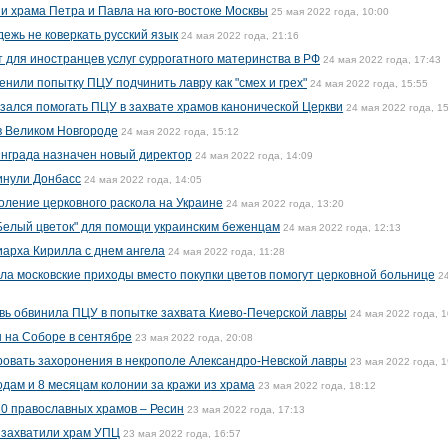
 храма Петра и Павла на юго-востоке Москвы
25 мая 2022 года, 10:00
ежь не коверкать русский язык
24 мая 2022 года, 21:16
т для иностранцев услуг суррогатного материнства в РФ
24 мая 2022 года, 17:43
нили попытку ПЦУ подчинить лавру как "смех и грех"
24 мая 2022 года, 15:55
зался помогать ПЦУ в захвате храмов канонической Церкви
24 мая 2022 года, 1
 в Великом Новгороде
24 мая 2022 года, 15:12
нграда назначен новый директор
24 мая 2022 года, 14:09
инули Донбасс
24 мая 2022 года, 14:05
оление церковного раскола на Украине
24 мая 2022 года, 13:20
Белый цветок" для помощи украинским беженцам
24 мая 2022 года, 12:13
арха Кирилла с днем ангела
24 мая 2022 года, 11:28
ла московские приходы вместо покупки цветов помогут церковной больнице
2
вь обвинила ПЦУ в попытке захвата Киево-Печерской лавры
24 мая 2022 года, 1
 на Соборе в сентябре
23 мая 2022 года, 20:08
овать захоронения в некрополе Александро-Невской лавры
23 мая 2022 года, 1
одам и 8 месяцам колонии за кражи из храма
23 мая 2022 года, 18:12
10 православных храмов – Ресин
23 мая 2022 года, 17:13
 захватили храм УПЦ
23 мая 2022 года, 16:57