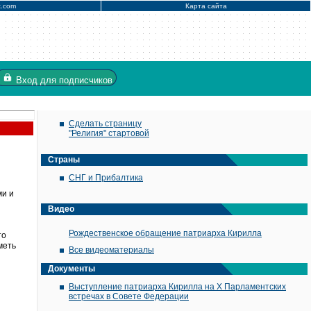
x.com
Карта сайта
Вход
для подписчиков
Сделать страницу
"Религия" стартовой
Страны
СНГ и Прибалтика
ми и
Видео
Рождественское обращение патриарха Кирилла
то
меть
Все видеоматериалы
Документы
Выступление патриарха Кирилла на X Парламентских
встречах в Совете Федерации