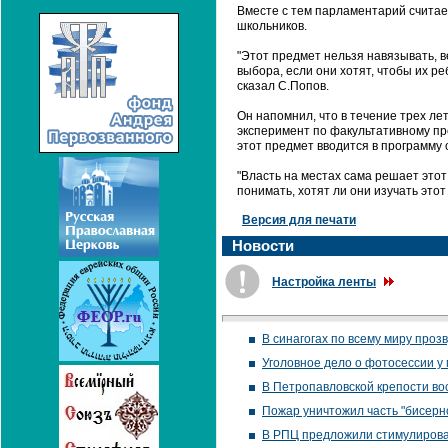
Вместе с тем парламентарий считает
школьников.
"Этот предмет нельзя навязывать, в
выбора, если они хотят, чтобы их р
сказал С.Попов.
Он напомнил, что в течение трех ле
эксперимент по факультативному пр
этот предмет вводится в программу 
"Власть на местах сама решает этот
понимать, хотят ли они изучать этот
Версия для печати
Новости
Настройка ленты
В синагогах по всему миру проз
Уголовное дело о фотосессии у
В Петропавловской крепости во
Пожар уничтожил часть "бисерн
В РПЦ предложили стимулирова