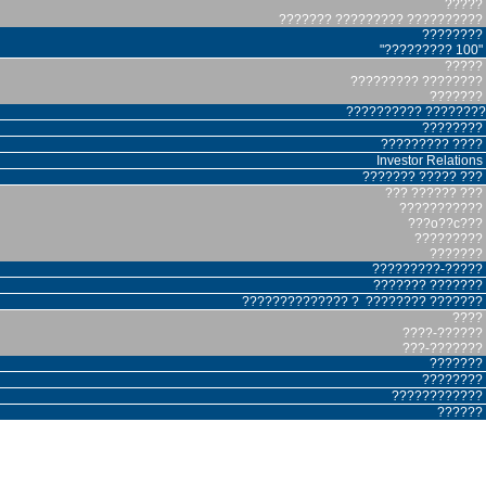
?????
??????? ????????? ??????????
????????
"????????? 100"
?????
????????? ????????
???????
?????????? ????????
????????
????????? ????
Investor Relations
??????? ????? ???
??? ?????? ???
???????????
???o??c???
?????????
???????
?????????-?????
??????? ???????
?????????????? ? ???????? ???????
????
????-??????
???-???????
???????
????????
????????????
??????