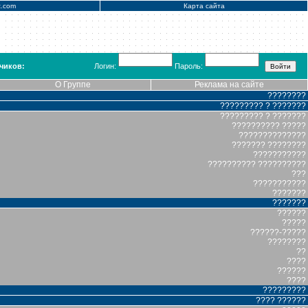
x.com
Карта сайта
чиков:
Логин:
Пароль:
О Группе
Реклама на сайте
????????
????????? ? ???????
????????? ? ???????
?????????? ?????
??????????????
??????? ????????
???????????
?????????? ??????????
???
???????????
???????
???????
??????
?????
??????-?????
????????
??
????
??????
????
?????????
???? ??????