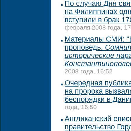
По случаю Дня свя
на Филиппинах од
вступили в брак 17
февраля 2008 года, 17
Материалы СМИ: "
проповедь.
Сомни
исторические пар
Константинополе
2008 года, 16:52
Очередная публик
на пророка вызвал
беспорядки в Дани
года, 16:50
Англиканский епис
правительство Гор