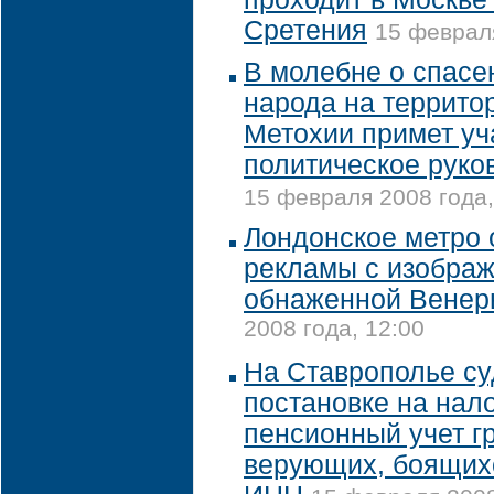
Сретения
15 февраля
В молебне о спасе
народа на террито
Метохии примет уч
политическое руко
15 февраля 2008 года,
Лондонское метро 
рекламы с изобра
обнаженной Венер
2008 года, 12:00
На Ставрополье су
постановке на нал
пенсионный учет г
верующих, боящих