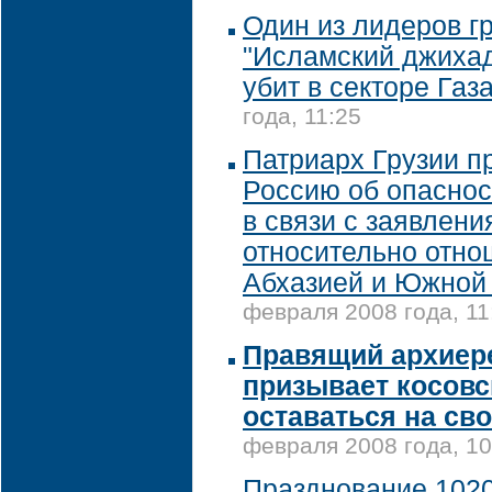
Один из лидеров г
"Исламский джиха
убит в секторе Газ
года, 11:25
Патриарх Грузии п
Россию об опаснос
в связи с заявлен
относительно отно
Абхазией и Южной
февраля 2008 года, 11
Правящий архиер
призывает косовс
оставаться на св
февраля 2008 года, 10
Празднование 1020