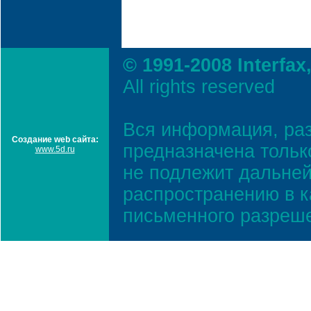
© 1991-2008 Interfax
All rights reserved
Вся информация, ра
Создание web сайта:
предназначена тольк
www.5d.ru
не подлежит дальней
распространению в к
письменного разреш