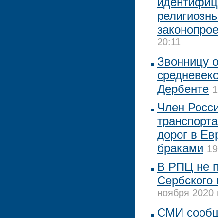
идентифиц
религиозны
законопрое
20:11
Звонницу о
средневеко
Дербенте
1
Член Росс
транспорта
дорог в Ев
браками
19
В РПЦ не 
Сербского 
ноября 2020 
СМИ сообщ