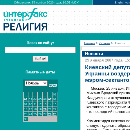
Обновлено: 25 ноября 2020 года, 16:51 (МСК)
English ver
Поиск по сайту:
Главная
>
Религия
> Новости
Новости
25 января 2007 года, 15
Киевский депут
Памятные даты
Украины воздер
мэром-сектант
2020
Москва. 25 января. И
Михаил Бродский призва
01
Владимира и отлученно
02
03
04
05
06
07
08
Киевского патриархата 
09
10
11
12
13
14
15
контактов с городским 
16
17
18
19
20
21
22
что последний является
23
24
25
26
27
28
29
30
Комментируя пожелание 
следует сделать обреза