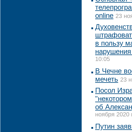
телепрогр
online
23 но
Духовенст
штрафоват
в пользу 
нарушения
10:05
В Чечне в
мечеть
23 н
Посол Изра
"некотором
об Алекса
ноября 2020 
Путин заяв