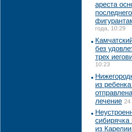
ареста осн
последнего
фигуранта
года, 10:29
Камчатский
без удовл
трех иегов
10:23
Нижегородк
из ребенка
отправлена
лечение
24
Неустроенн
сибирячка 
из Карелии