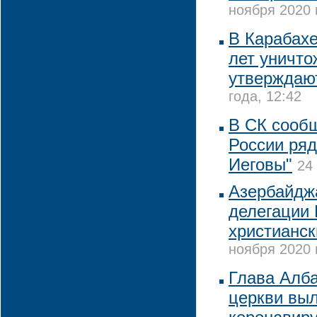
ноября 2020 
В Карабахе
лет уничто
утверждают
года, 12:42
В СК сооб
России ряд
Иеговы"
24
Азербайджа
делегации
христианск
ноября 2020 
Глава Алб
церкви выл