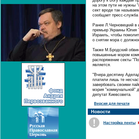
дорогу к Богу каждый п
на этом пути не нужны 
сект вроде так называе
сообщает пресс-служба 
Ранее Л.Черновецкий в 
премьер Украины Юлия 
Израиль, чтобы помоли
о снятии мэра с должно
Также М.Бродский обвин
повышенные мэром комм
распоряжение секты "По
является.
"Вчера десятину Аделад
платили лишь те несчас
завербовать своими пай
мэрия "коммунальной" д
депутат Киевсовета.
Версия для печати
Новости
Настройка ленты