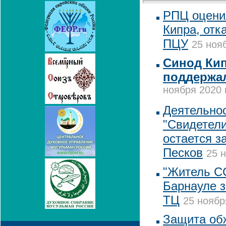
РПЦ оцени
Кипра, отк
ПЦУ
25 ноя
Синод Кип
поддержа
ноября 2020 
Деятельнос
"Свидетел
остается з
Песков
25 н
"Житель С
Барнауле з
ТЦ
25 ноябр
Защита об