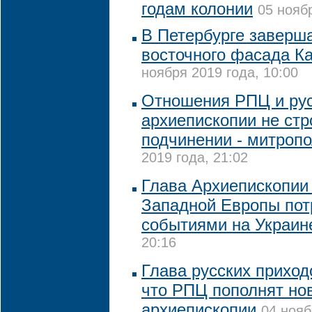
годам колонии
05 ноябр
В Петербурге заверш
восточного фасада Ка
ноября 2019 года, 10:00
Отношения РПЦ и ру
архиепископии не стр
подчинении - митроп
2019 года, 21:02
Глава Архиепископии
Западной Европы пот
событиями на Украин
20:16
Глава русских приход
что РПЦ пополнят н
архиепископии
04 нояб