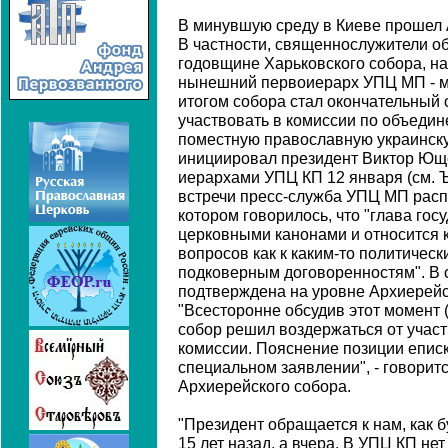
В минувшую среду в Киеве прошел
В частности, священнослужители об
годовщине Харьковского собора, на
нынешний первоиерарх УПЦ МП - м
итогом собора стал окончательный
участвовать в комиссии по объеди
поместную православную украинску
инициировал президент Виктор Юще
иерархами УПЦ КП 12 января (см. Ъ
встречи пресс-служба УПЦ МП расп
котором говорилось, что "глава гос
церковными канонами и относится 
вопросов как к каким-то политичес
подковерным договоренностям". В 
подтверждена на уровне Архиерей
"Всесторонне обсудив этот момент 
собор решил воздержаться от участ
комиссии. Пояснение позиции епис
специальном заявлении", - говорит
Архиерейского собора.
"Президент обращается к нам, как б
15 лет назад, а вчера. В УПЦ КП не