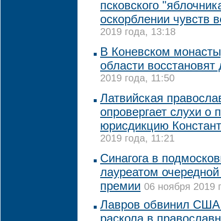
псковского "яблочник
оскорблении чувств 
2019 года, 13:18
В Коневском монасты
области восстановят 
2019 года, 11:50
Латвийская правосла
опровергает слухи о 
юрисдикцию Констан
2019 года, 11:21
Синагога в подмоско
лауреатом очередной
премии
06 ноября 2019 г
Лавров обвинил США
раскола в православ