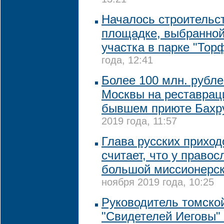
13:21
Началось строительс
площадке, выбранной
участка в парке "Тор
года, 12:41
Более 100 млн. рубл
Москвы на реставрац
бывшем приюте Бах
2019 года, 11:57
Глава русских приход
считает, что у право
большой миссионерск
ноября 2019 года, 10:25
Руководитель томско
"Свидетелей Иеговы" 