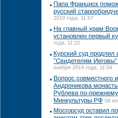
Папа Франциск помож
русский старообрядч
2019 года, 11:57
На главный храм Воо
установлен первый к
года, 11:22
Курский суд продлил 
"Свидетелям Иеговы" 
ноября 2019 года, 11:04
Вопрос совместного 
Андроникова монаст
Рублева по-прежнему 
Минкультуры РФ
08 но
Мосгорсуд оставил п
арестом трех послед