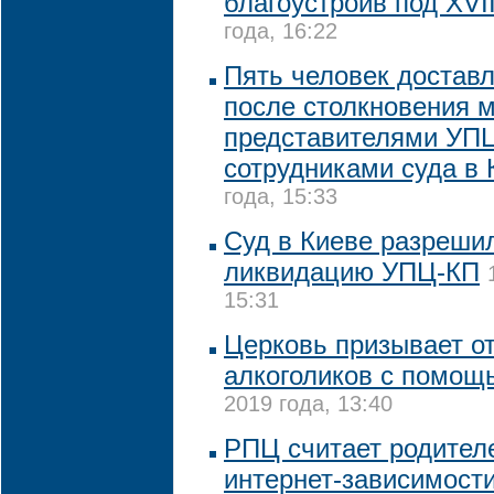
благоустроив под XVII
года, 16:22
Пять человек достав
после столкновения 
представителями УП
сотрудниками суда в 
года, 15:33
Суд в Киеве разреши
ликвидацию УПЦ-КП
15:31
Церковь призывает от
алкоголиков с помощ
2019 года, 13:40
РПЦ считает родител
интернет-зависимости