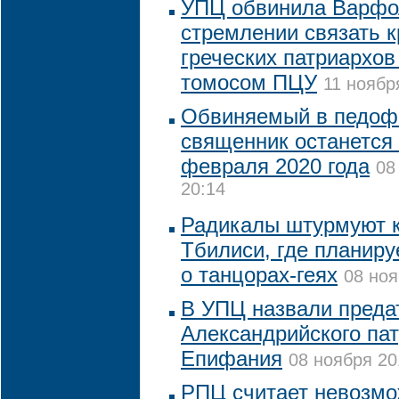
УПЦ обвинила Варфо
стремлении связать к
греческих патриархов
томосом ПЦУ
11 ноябр
Обвиняемый в педофи
священник останется
февраля 2020 года
08
20:14
Радикалы штурмуют к
Тбилиси, где планир
о танцорах-геях
08 ноя
В УПЦ назвали преда
Александрийского па
Епифания
08 ноября 20
РПЦ считает невозм