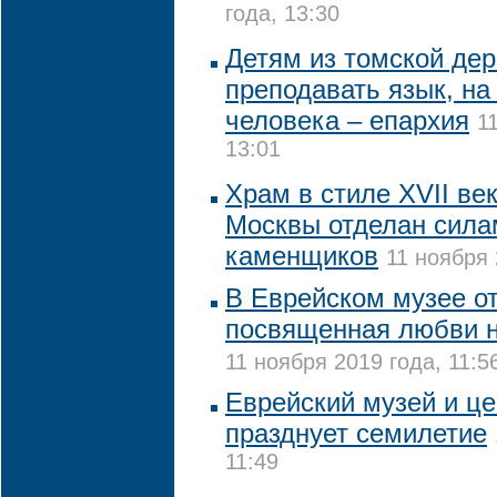
года, 13:30
Детям из томской дер
преподавать язык, на
человека – епархия
1
13:01
Храм в стиле XVII ве
Москвы отделан сила
каменщиков
11 ноября 
В Еврейском музее от
посвященная любви н
11 ноября 2019 года, 11:5
Еврейский музей и це
празднует семилетие
11:49