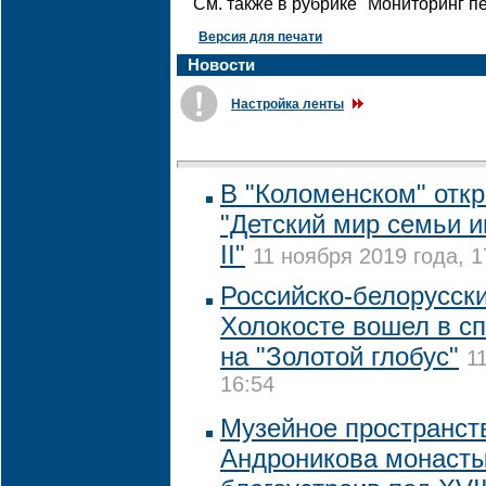
См. также в рубрике "Мониторинг п
Версия для печати
Новости
Настройка ленты
В "Коломенском" отк
"Детский мир семьи 
II"
11 ноября 2019 года, 1
Российско-белорусск
Холокосте вошел в сп
на "Золотой глобус"
1
16:54
Музейное пространст
Андроникова монасты