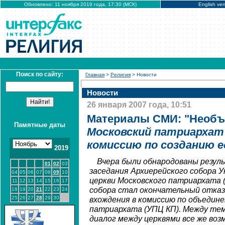
Обновлено: 11 ноября 2019 года, 17:30 (МСК)
English ver
Поиск по сайту:
Главная
>
Религия
> Новости
Новости
26 января 2007 года, 10:51
Материалы СМИ: "Необъ
Памятные даты
Московский патриархат
комиссию по созданию е
2019
Вчера были обнародованы резу
01
02
03
заседания Архиерейского собора У
04
05
06
07
08
09
10
церкви Московского патриархата 
11
12
13
14
15
16
17
собора стал окончательный отка
18
19
20
21
22
23
24
25
26
27
28
29
30
вхождения в комиссию по объедин
патриархата (УПЦ КП). Между тем
диалог между церквями все же воз