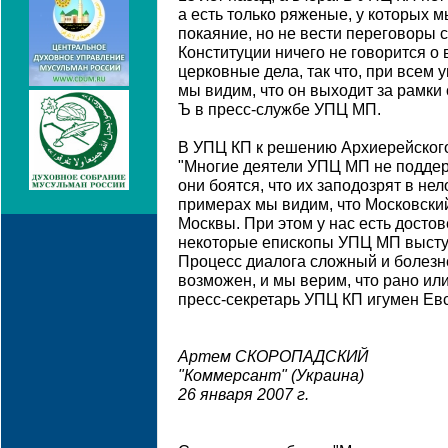
а есть только ряженые, у которых м
покаяние, но не вести переговоры с
Конституции ничего не говорится о
церковные дела, так что, при всем
мы видим, что он выходит за рамки 
Ъ в пресс-службе УПЦ МП.
В УПЦ КП к решению Архиерейского
"Многие деятели УПЦ МП не поддер
они боятся, что их заподозрят в не
примерах мы видим, что Московский
Москвы. При этом у нас есть досто
некоторые епископы УПЦ МП выступ
Процесс диалога сложный и болезн
возможен, и мы верим, что рано или 
пресс-секретарь УПЦ КП игумен Евс
Артем СКОРОПАДСКИЙ
"Коммерсант" (Украина)
26 января 2007 г.