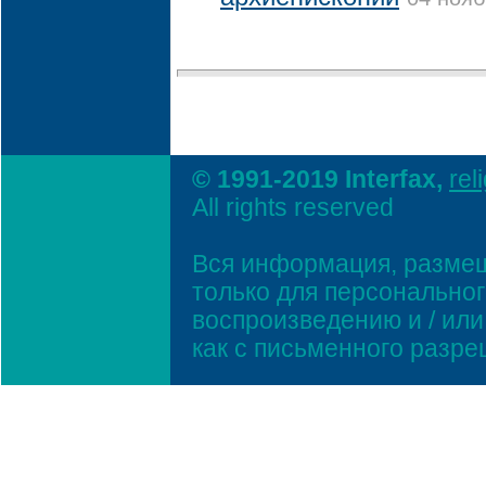
© 1991-2019 Interfax,
rel
All rights reserved
Вся информация, размещ
только для персонально
воспроизведению и / ил
как с письменного разр