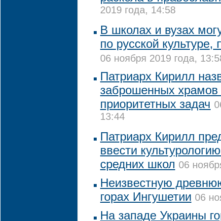
2019 года, 14:58
В школах и вузах мог
по русской культуре
06 ноября 2019 года, 13:5
Патриарх Кирилл наз
заброшенных храмов 
приоритетных задач
0
13:44
Патриарх Кирилл пре
ввести культурологию
средних школ
06 ноябр
Неизвестную древню
горах Ингушетии
06 но
На западе Украины г