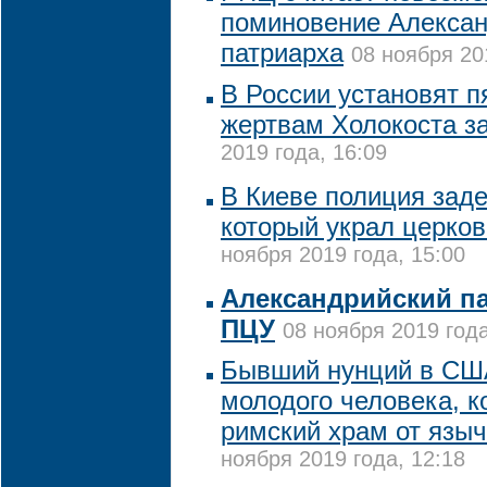
поминовение Алексан
патриарха
08 ноября 20
В России установят п
жертвам Холокоста за
2019 года, 16:09
В Киеве полиция зад
который украл церко
ноября 2019 года, 15:00
Александрийский п
ПЦУ
08 ноября 2019 года
Бывший нунций в СШ
молодого человека, 
римский храм от языч
ноября 2019 года, 12:18