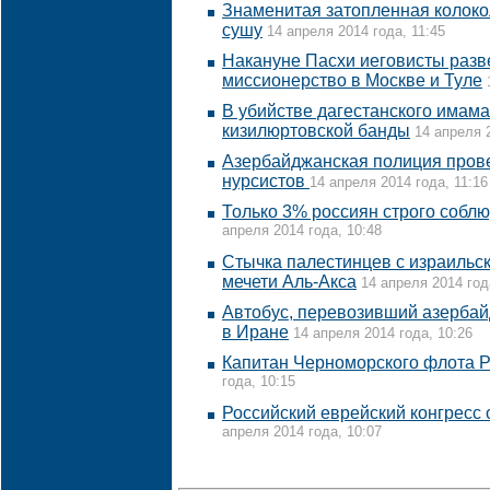
Знаменитая затопленная колоко
сушу
14 апреля 2014 года, 11:45
Накануне Пасхи иеговисты разв
миссионерство в Москве и Туле
В убийстве дагестанского имам
кизилюртовской банды
14 апреля 2
Азербайджанская полиция пров
нурсистов
14 апреля 2014 года, 11:16
Только 3% россиян строго соблю
апреля 2014 года, 10:48
Стычка палестинцев с израильс
мечети Аль-Акса
14 апреля 2014 год
Автобус, перевозивший азербай
в Иране
14 апреля 2014 года, 10:26
Капитан Черноморского флота Р
года, 10:15
Российский еврейский конгресс 
апреля 2014 года, 10:07