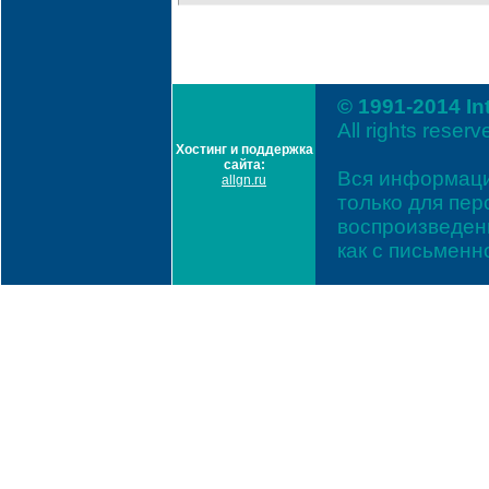
© 1991-2014 In
All rights reserv
Хостинг и поддержка
сайта:
Вся информаци
allgn.ru
только для пе
воспроизведени
как с письмен