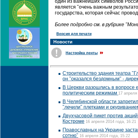
один из важнейших символов Росси
является "очень важным результато
государства, которая сейчас провод
Более подробно см. в рубрике "Мо
Версия для печати
Новости
Настройка ленты
Строительство здания театра "Г
он "оказался бездомным" - дире
В Церкви разошлись в вопросе 
политическим режимам
17 апреля 
В Челябинской области запретил
"лечили" плетками и окуривание
Двухчасовой пикет против акци
Костроме
16 апреля 2014 года, 16:21
Православных на Украине заста
сотню"
16 апреля 2014 года, 15:22