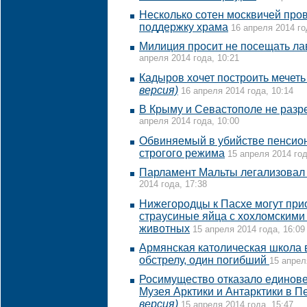
Несколько сотен москвичей пров
поддержку храма
16 апреля 2014 го
Милиция просит не посещать ла
апреля 2014 года, 10:21
Кадыров хочет построить мечет
версия)
16 апреля 2014 года, 10:14
В Крыму и Севастополе не разр
апреля 2014 года, 10:00
Обвиняемый в убийстве пенсион
строгого режима
15 апреля 2014 год
Парламент Мальты легализовал
2014 года, 17:38
Нижегородцы к Пасхе могут при
страусиные яйца с хохломскими
животных
15 апреля 2014 года, 16:09
Армянская католическая школа 
обстрелу, один погибший
15 апрел
Росимущество отказало единове
Музея Арктики и Антарктики в П
версия)
15 апреля 2014 года, 15:47