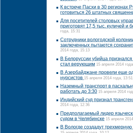
К встрече Пасхи в 30 регионах
готовиться 26 штатных священн
Для посетителей столовых упра
приготовят 17,5 тыс. куличей и б
года, 15:31
Сотрудники вологодской колони
заключенных пытаются сохрани
2014 года, 15:13
В Белоруссии убийца признался 
стал верующим
15 апреля 2014 года
В Азербайджане провели еще о
нурсистов
15 апреля 2014 года, 13:51
Наземный транспорт в пасхальн
работать до 3:30
15 апреля 2014 год
Индийский суд признал трансге
2014 года, 12:36
Предполагаемый лидер языческо
судом в Челябинске
15 апреля 2014
В Вологде создадут трехмерную
15 апреля 2014 года, 10:12