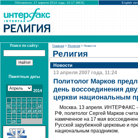
Обновлено: 17 апреля 2014 года, 10:17 (МСК)
English ver
Поиск по сайту:
Главная
>
Религия
> Новости
Религия
Новости
13 апреля 2007 года, 11:24
Памятные даты
Политолог Марков предл
день воссоединения дву
2014
церкви национальным п
01
02
03
04
05
06
07
08
09
10
11
12
13
Москва. 13 апреля. ИНТЕРФАКС 
14
15
16
17
18
19
20
РФ, политолог Сергей Марков счит
21
22
23
24
25
26
27
намеченное на 17 мая воссоединен
28
29
30
Русской зарубежной церковью и пре
национальным праздником.