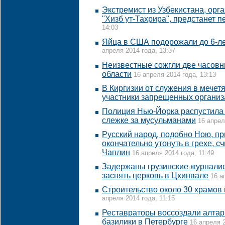
Экстремист из Узбекистана, орг
"Хизб ут-Тахрира", предстанет п
14:03
Яйца в США подорожали до 6-ле
апреля 2014 года, 13:37
Неизвестные сожгли две часовни
области
16 апреля 2014 года, 13:13
В Киргизии от служения в мечет
участники запрещенных органи
Полиция Нью-Йорка распустила
слежке за мусульманами
16 апрел
Русский народ, подобно Ною, пр
окончательно утонуть в грехе, 
Чаплин
16 апреля 2014 года, 11:49
Задержаны грузинские журналис
заснять церковь в Цхинвале
16 а
Строительство около 30 храмов 
апреля 2014 года, 11:15
Реставраторы воссоздали алтар
базилики в Петербурге
16 апреля 2