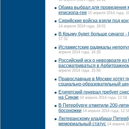
Обама выбрал для проведения 
епископа-гея
15 апреля 2014 года, 1
Сирийские войска взяли под ко
14 апреля 2014 года, 18:01
В Крыму будет больше синагог -
17:32
Исламистские радикалы непопул
апреля 2014 года, 16:26
Российский иск о невозврате из
рассматриваться в Арбитражном
апреля 2014 года, 15:56
Православные в Москве хотят п
социально-образовательный це
Египетский генерал требует сне
на Синае
14 апреля 2014 года, 12:58
В Петербурге отметили 200-лет
босоножки
14 апреля 2014 года, 12:1
Лютеранскому кладбищу Петербу
мемориальный статус
14 апреля 20