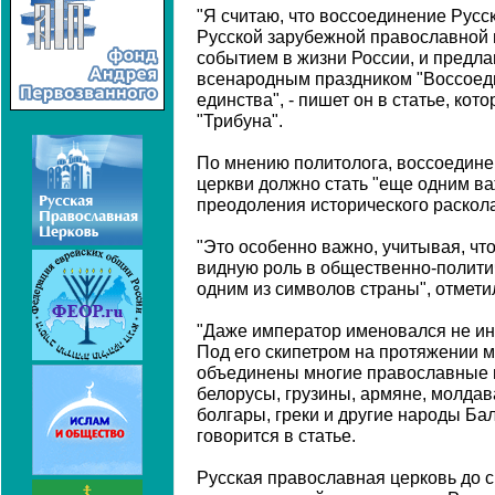
"Я считаю, что воссоединение Русс
Русской зарубежной православной
событием в жизни России, и предла
всенародным праздником "Воссоеди
единства", - пишет он в статье, кот
"Трибуна".
По мнению политолога, воссоедине
церкви должно стать "еще одним в
преодоления исторического раскола
"Это особенно важно, учитывая, чт
видную роль в общественно-полити
одним из символов страны", отмети
"Даже император именовался не ина
Под его скипетром на протяжении м
объединены многие православные н
белорусы, грузины, армяне, молдав
болгары, греки и другие народы Бал
говорится в статье.
Русская православная церковь до с