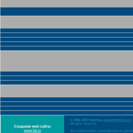
© 1991-2007 Interfax,
religion@interfax.ru
All rights reserved
Создание web сайта:
www.5d.ru
Вся информация, размещенная на данном