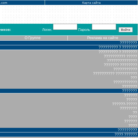
x.com
Карта сайта
чиков:
Логин:
Пароль:
О Группе
Реклама на сайте
????????
????????? ? ???????
????????? ? ???????
?????????? ?????
??????????????
??????? ????????
???????????
?????????? ??????????
???
???????????
???????
???????
??????
?????
??????-?????
????????
??
????
??????
????
?????????
???? ??????