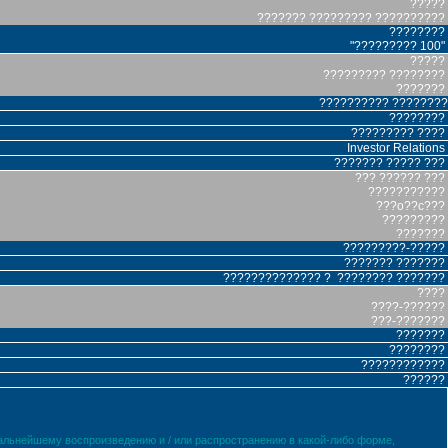
?????
??????? ????????? ??????????
????????
"????????? 100"
?????
????????? ????????
???????
?????????? ????????
????????
????????? ????
Investor Relations
??????? ????? ???
??? ?????? ???
???????????
???o??c???
?????????
???????
?????????-?????
??????? ???????
?????????????? ? ???????? ???????
????
????-??????
???-???????
???????
????????
????????????
??????
дальнейшему воспроизведению и / или распространению в какой-либо форме,