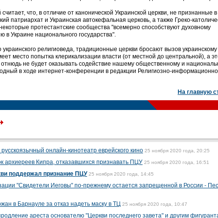
 считает, что, в отличие от канонической Украинской церкви, не признанные в
ий патриархат и Украинская автокефальная церковь, а также Греко-католиче
и некоторые протестантские сообщества "всемерно способствуют духовному
ю в Украине национального государства".
о украинского религиоведа, традиционные церкви бросают вызов украинскому
меет место попытка клерикализации власти (от местной до центральной), а это
, отнюдь не будет оказывать содействие нашему общественному и националь
Колодный в ходе интернет-конференции в редакции Религиозно-информационн
На главную с
 русскоязычный онлайн-кинотеатр еврейского кино
25 ноября 2020 года, 20:25
к архиереев Кипра, отказавшихся признавать ПЦУ
25 ноября 2020 года, 16:51
кви поддержал признание ПЦУ
25 ноября 2020 года, 14:45
зации "Свидетели Иеговы" по-прежнему остается запрещенной в России - Пе
ан в Барнауле за отказ надеть маску в ТЦ
25 ноября 2020 года, 10:47
родление ареста основателю "Церкви последнего завета" и другим фигурант