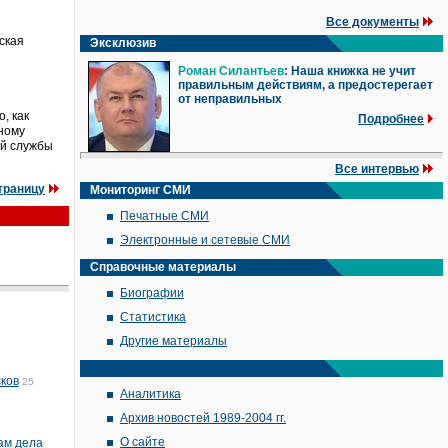
Все документы
ская
Эксклюзив
Роман Силантьев
: Наша книжка не учит
правильным действиям, а предостерегает
от неправильных
, как
Подробнее
ному
ой службы
Все интервью
траницу
Мониторинг СМИ
Печатные СМИ
Электронные и сетевые СМИ
Справочные материалы
Биографии
Статистика
Другие материалы
сков
25
Аналитика
Архив новостей 1989-2004 гг.
О сайте
ам дела