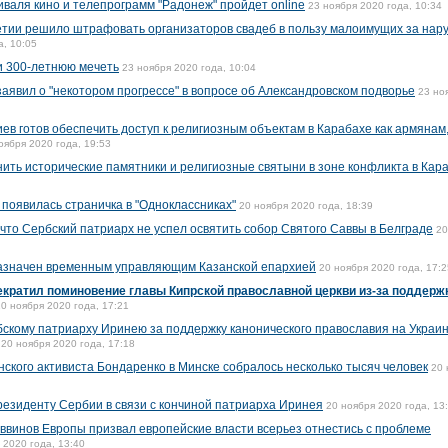
валя кино и телепрограмм "Радонеж" пройдет online
23 ноября 2020 года, 10:34
етии решило штрафовать организаторов свадеб в пользу малоимущих за на
а, 10:05
и 300-летнюю мечеть
23 ноября 2020 года, 10:04
аявил о "некотором прогрессе" в вопросе об Александровском подворье
23 но
иев готов обеспечить доступ к религиозным объектам в Карабахе как армянам,
оября 2020 года, 19:53
нить исторические памятники и религиозные святыни в зоне конфликта в Кар
появилась страничка в "Одноклассниках"
20 ноября 2020 года, 18:39
что Сербский патриарх не успел освятить собор Святого Саввы в Белграде
20
азначен временным управляющим Казанской епархией
20 ноября 2020 года, 17:2
екратил поминовение главы Кипрской православной церкви из-за поддерж
20 ноября 2020 года, 17:21
скому патриарху Иринею за поддержку канонического православия на Украин
20 ноября 2020 года, 17:18
ского активиста Бондаренко в Минске собралось несколько тысяч человек
20 
резиденту Сербии в связи с кончиной патриарха Иринея
20 ноября 2020 года, 13
ввинов Европы призвал европейские власти всерьез отнестись с проблеме
 2020 года, 13:40