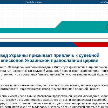
English version
Interfa
вед Украины призывает привлечь к судебной
 епископов Украинской православной церкви
ФАКС - Завотделением религиоведения Института философии Национальной
лодный, известный как ведущий украинский атеист советского периода, приз
тственности за пропаганду "антиукраинства" епископов канонической Украинс
Ц).
Русская православная церковь, составной которой, кстати, является действую
патриархата, фактически уже стала государственной религией России".
н, "мы имеем у себя в лице Московско-Православной церкви учреждение, кото
м". В связи с этим религиовед сказал, что он бы лично привлекал к судебной
дык, которые позволяют через свои приходы пропагандировать антиукраинств
астности, идеи какой-то Малороссии, которые есть в Одесской епархии УПЦ М