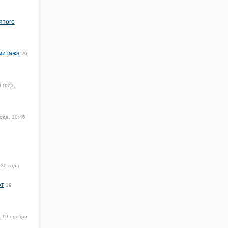
ятого
рмитажа
20
 года,
ода, 10:46
20 года,
кт
19
и
19 ноября