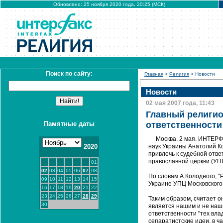
Обновлено: 25 ноября 2020 года, 20:25 (МСК)
Поиск по сайту:
Главная
>
Религия
> Новости
Новости
02 мая 2007 года, 11:43
Главный религио
Памятные даты
ответственности
Москва. 2 мая. ИНТЕР
2020
наук Украины Анатолий Ко
привлечь к судебной отве
православной церкви (УП
01
02
03
04
05
06
07
08
По словам А.Колодного, "
09
10
11
12
13
14
15
Украине УПЦ Московского 
16
17
18
19
20
21
22
23
24
25
26
27
28
29
Таким образом, считает о
30
является нашим и не наши
ответственности "тех вла
сепаратистские идеи, в ч