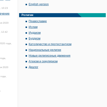
English version
, 10:23
лечение
Религии
Православие
ря 2020
Ислам
, 12:42
Иудаизм
Буддизм
2020 года,
Католичество и протестантизм
Национальные религии
Новые религиозные движения
года,
Атеизм и секуляризм
Диалог
ря 2020
 года,
8