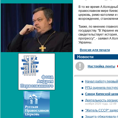
В то же время А.Колодный
православном мире Киевск
церковь, римо-католики 
возрождению, становлени
Также, по мнению главног
государству. "В Украине и
свидетельствует история
прогрессу", - заявил А.
Украины.
Версия для печати
Новости
Настройка ленты
Начал работу первый
РПЦ оценила поступо
Синод Кипрской цер
Деятельность органи
ноября 2020 года, 12:49
"Житель СССР" задерж
Защита обжаловала п