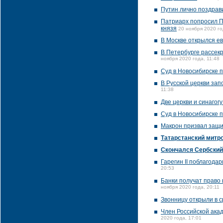
Путин лично поздрав
Патриарх попросил П
князя
20 ноября 2020 го
В Москве открылся е
В Петербурге рассек
ноября 2020 года, 11:48
Суд в Новосибирске п
В Русской церкви зап
11:38
Две церкви и синагог
Суд в Новосибирске 
Макрон призвал защи
Татарстанский митр
Скончался Сербский
Гарегин II поблагода
20:53
Банки получат право
ноября 2020 года, 20:11
Звонницу открыли в 
Член Российской ака
2020 года, 17:01