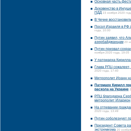
Основная часть фести
Духовенство в Ингуш
ПДД
23 ноября 2020 год
В Чечне восстановил
Посол Израиля в РФ з
года, 10:00
Путин заявил, что Ал
азербайджанцам
20 н
Путин призвал сохра
ноября 2020 года, 19:05
У патриарха Кирилла 
Глава РПЦ сожалеет, 
2020 года, 17:40
Митрополит Иоанн н
Патриарх Кирилл пр
раскола на Украине
РПЦ благодарна Серб
митрополит Иларион
На отпевании граждан
2020 года, 13:49
Путин соболезнует п
Президент Совета ра
экстремизма
20 ноября