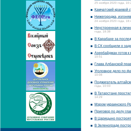
25 ноября 2020 года, 10:
Камчатский краевой 
Нижегородка, изгоня
24 ноября 2020 года, 18:
Неустроенная в лично
года, 18:38
В Карабахе за послед
В СК сообщили о зад
Азербайджан готов к
10:51
Глава Албанской пра
Уголовное дело по фа
10:08
Поджигатель алтайск
года, 10:03
В Татарстане прости
14:29
Мэром украинского Р
Приговор по делу гла
В Царицыно построят
В Зеленограде постр