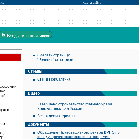
x.com
Карта сайта
Вход
для подписчиков
Сделать страницу
"Религия" стартовой
Страны
СНГ и Прибалтика
 академии
вал
Видео
кой
Завершено строительство главного храма
Вооруженных сил России
щая в
Все видеоматериалы
рое
Документы
Обращение Правозащитного центра ВРНС по
о,
поводу причин возникновения пандемии
П".