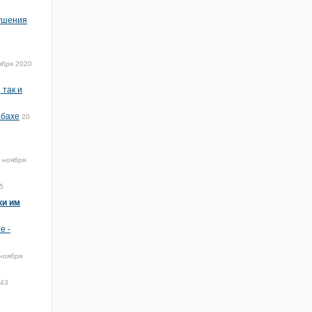
рушения
ября 2020
 так и
абахе
20
 ноября
5
ки им
е -
ноября
:43