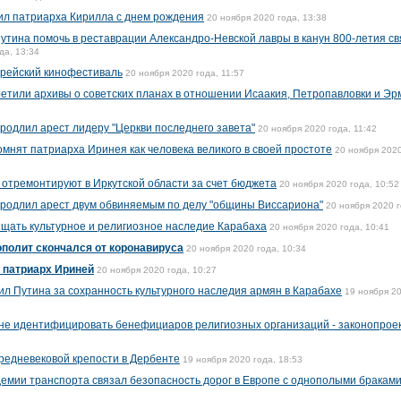
ил патриарха Кирилла с днем рождения
20 ноября 2020 года, 13:38
утина помочь в реставрации Александро-Невской лавры в канун 800-летия св
да, 13:34
врейский кинофестиваль
20 ноября 2020 года, 11:57
ретили архивы о советских планах в отношении Исаакия, Петропавловки и Э
родлил арест лидеру "Церкви последнего завета"
20 ноября 2020 года, 11:42
омнят патриарха Иринея как человека великого в своей простоте
20 ноября 2020
у отремонтируют в Иркутской области за счет бюджета
20 ноября 2020 года, 10:52
продлил арест двум обвиняемым по делу "общины Виссариона"
20 ноября 2020 г
щать культурное и религиозное наследие Карабаха
20 ноября 2020 года, 10:41
ополит скончался от коронавируса
20 ноября 2020 года, 10:34
 патриарх Ириней
20 ноября 2020 года, 10:27
рил Путина за сохранность культурного наследия армян в Карабахе
19 ноября 20
 не идентифицировать бенефициаров религиозных организаций - законопрое
средневековой крепости в Дербенте
19 ноября 2020 года, 18:53
демии транспорта связал безопасность дорог в Европе с однополыми бракам