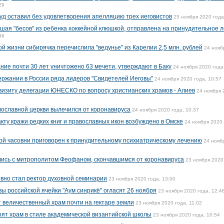
29
суд оставил без удовлетворения апелляцию трех иеговистов
25 ноября 2020 года
вшая "бесов" из ребенка хоккейной клюшкой, отправлена на принудительное 
46
й жизни сибирячка перечислила "ведунье" из Карелии 2,5 млн. рублей
24 нояб
ние почти 30 лет уничтожено 63 мечети, утверждают в Баку
24 ноября 2020 года
ержании в России ряда лидеров "Свидетелей Иеговы"
24 ноября 2020 года, 10:57
 визиту делегации ЮНЕСКО по вопросу христианских храмов - Алиев
24 ноября 
вославной церкви вылечился от коронавируса
24 ноября 2020 года, 10:37
кту кражи редких книг и православных икон возбуждено в Омске
24 ноября 2020 
ой часовни приговорен к принудительному психиатрическому лечению
24 нояб
лись с митрополитом Феофаном, скончавшимся от коронавируса
23 ноября 2020
овно стал ректор духовной семинарии
23 ноября 2020 года, 13:00
вы российской ячейки "Аум синрикё" огласят 26 ноября
23 ноября 2020 года, 12:4
 величественный храм почти на гектаре земли
23 ноября 2020 года, 11:02
оят храм в стиле академической византийской школы
23 ноября 2020 года, 10:54