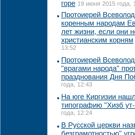
горе
19 июня 2015 года, 
Протоиерей Всеволод
коренным народам Ев
лет жизни, если они н
христианским корням
13:52
Протоиерей Всеволод
"врагами народа" про
празднования Дня П
года, 12:43
На юге Киргизии наш
типографию "Хизб ут
года, 12:24
В Русской церкви на
безграмотностью" угр