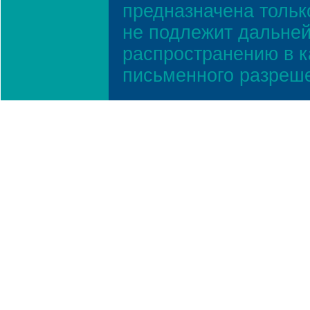
предназначена тольк
не подлежит дальней
распространению в к
письменного разреш