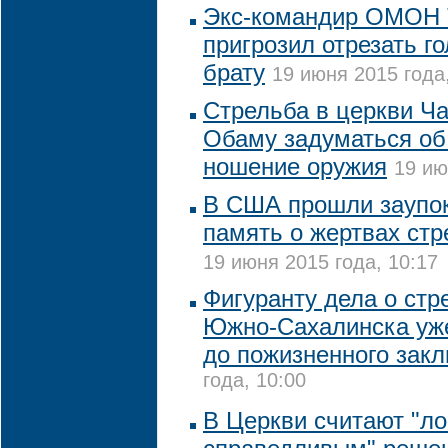
Экс-командир ОМОН 
пригрозил отрезать г
брату
19 июня 2015 года
Стрельба в церкви Ч
Обаму задуматься об
ношение оружия
19 ию
В США прошли заупо
память о жертвах ст
19 июня 2015 года, 10:17
Фигуранту дела о стр
Южно-Сахалинска уже
до пожизненного зак
года, 10:00
В Церкви считают "л