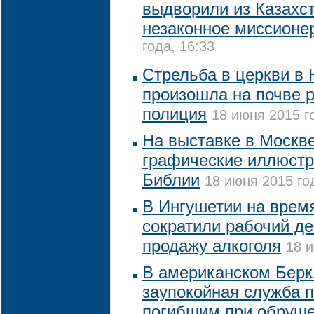
выдворили из Казахст
незаконное миссионе
года, 16:33
Стрельба в церкви в
произошла на почве р
полиция
18 июня 2015 г
На выставке в Москв
графические иллюстр
Библии
18 июня 2015 го
В Ингушетии на врем
сократили рабочий де
продажу алкоголя
18 и
В американском Бер
заупокойная служба п
погибшим при обруше