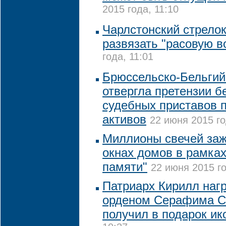
2015 года, 11:10
Чарлстонский стрелок
развязать "расовую в
года, 11:01
Брюссельско-Бельгий
отвергла претензии б
судебных приставов п
активов
22 июня 2015 го
Миллионы свечей зажг
окнах домов в рамках
памяти"
22 июня 2015 го
Патриарх Кирилл наг
орденом Серафима С
получил в подарок ик