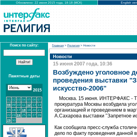
Обновлено: 22 июня 2015 года, 18:18 (МСК)
English ver
Поиск по сайту:
Главная
>
Религия
> Новости
Новости
15 июня 2007 года, 10:36
Возбуждено уголовное д
Памятные даты
проведения выставки "З
искусство-2006"
2015
Москва. 15 июня. ИНТЕРФАКС - 
01
02
03
04
05
06
07
прокуратура Москвы возбудила угол
08
09
10
11
12
13
14
организацией и проведением в мар
15
16
17
18
19
20
21
А.Сахарова выставки "Запретное ис
22
23
24
25
26
27
28
29
30
Как сообщила пресс-служба столич
дело по факту проведения данной в