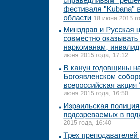
справедливым" решен
фестиваля "Kubana" 
области
18 июня 2015 го
Минздрав и Русская ц
совместно оказывать
наркоманам, инвали
июня 2015 года, 17:12
В канун годовщины н
Богоявленском собор
всероссийская акция 
июня 2015 года, 16:50
Израильская полиция
подозреваемых в под
2015 года, 16:40
Трех преподавателей