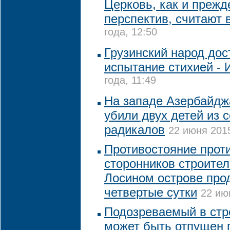
Церковь, как и прежд
перспектив, считают 
года, 12:50
Грузинский народ до
испытание стихией - И
года, 11:49
На западе Азербайдж
убили двух детей из 
радикалов
22 июня 2015
Противостояние прот
сторонников строител
Лосином острове про
четвертые сутки
22 ию
Подозреваемый в стр
может быть отпущен 