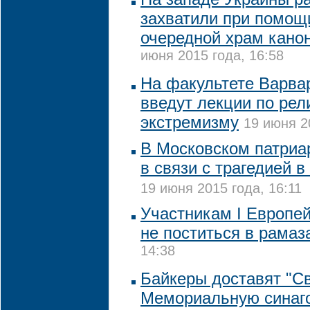
захватили при помощи
очередной храм кано
июня 2015 года, 16:58
На факультете Варва
введут лекции по рел
экстремизму
19 июня 2
В Московском патриа
в связи с трагедией в
19 июня 2015 года, 16:11
Участникам I Европей
не поститься в рамаз
14:38
Байкеры доставят "Св
Мемориальную синаго