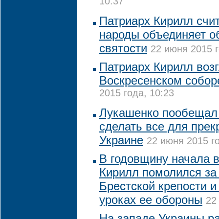
10:37
Патриарх Кирилл счит
народы объединяет о
святости
22 июня 2015 г
Патриарх Кирилл возг
Воскресенском собор
2015 года, 10:23
Лукашенко пообещал 
сделать все для пре
Украине
22 июня 2015 го
В годовщину начала 
Кирилл помолился за 
Брестской крепости и
уроках ее обороны
22
На западе Украины р