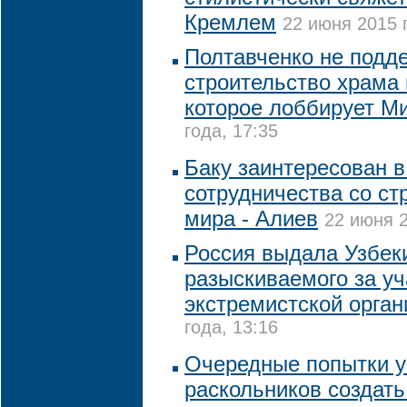
Кремлем
22 июня 2015 
Полтавченко не подд
строительство храма 
которое лоббирует М
года, 17:35
Баку заинтересован в
сотрудничества со ст
мира - Алиев
22 июня 2
Россия выдала Узбек
разыскиваемого за уч
экстремистской орган
года, 13:16
Очередные попытки у
раскольников создат