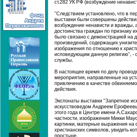
ст.282 УК РФ (возбуждение ненавис
"Следствием установлено, что в пе
выставки были совершены действи
возбуждение ненависти и вражды, 
достоинства граждан по признаку их
было связано с демонстрацией на д
произведений, содержащих унизите
изображения по отношению к христ
исповедующим данную религию", - 
службы.
В настоящее время по делу провод
мероприятия, направленные на ус
привлечению в качестве обвиняемо
действия.
Экспонаты выставки "Запретное иск
искусствоведом Андреем Ерофеевы
этого года в Центре имени А.Сахар
частности, изображения Микки Мау
картинки, матерные выражения на 
христианских символов, увидеть ко
простыне.