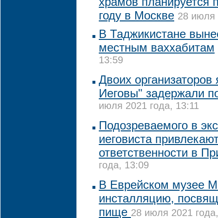
храмов планируется п
году в Москве
28 июля 
В Таджикистане выне
местным ваххабитам
13:59
Двоих организаторов 
Иеговы" задержали п
июля 2021 года, 13:11
Подозреваемого в эк
иеговиста привлекают
ответственности в П
года, 13:09
В Еврейском музее М
инсталляцию, посвя
пище
28 июля 2021 года,