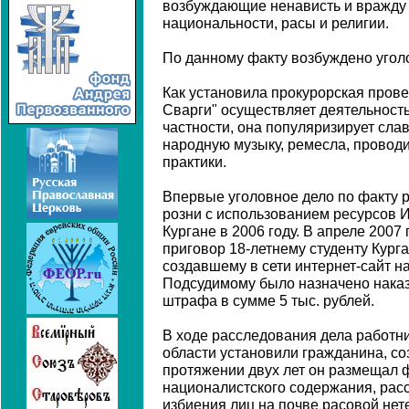
возбуждающие ненависть и вражду 
национальности, расы и религии.
По данному факту возбуждено уголов
Как установила прокурорская прове
Сварги" осуществляет деятельность
частности, она популяризирует сла
народную музыку, ремесла, провод
практики.
Впервые уголовное дело по факту
розни с использованием ресурсов 
Кургане в 2006 году. В апреле 2007
приговор 18-летнему студенту Кург
создавшему в сети интернет-сайт н
Подсудимому было назначено наказ
штрафа в сумме 5 тыс. рублей.
В ходе расследования дела работн
области установили гражданина, соз
протяжении двух лет он размещал ф
националистского содержания, расс
избиения лиц на почве расовой нет