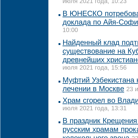
июля 2021 года, 10:23
В ЮНЕСКО потребова
доклада по Айя-Соф
10:00
Найденный клад подт
существование на Куб
древнейших христиан
июля 2021 года, 15:56
Муфтий Узбекистана 
лечении в Москве
23 
Храм сгорел во Влад
июля 2021 года, 13:31
В праздник Крещения
русским храмам прок
колокольного звона