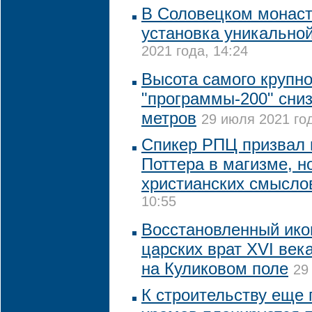
В Соловецком монас
установка уникально
2021 года, 14:24
Высота самого крупно
"программы-200" сниз
метров
29 июля 2021 год
Спикер РПЦ призвал 
Поттера в магизме, но
христианских смысл
10:55
Восстановленный ико
царских врат XVI век
на Куликовом поле
29
К строительству еще