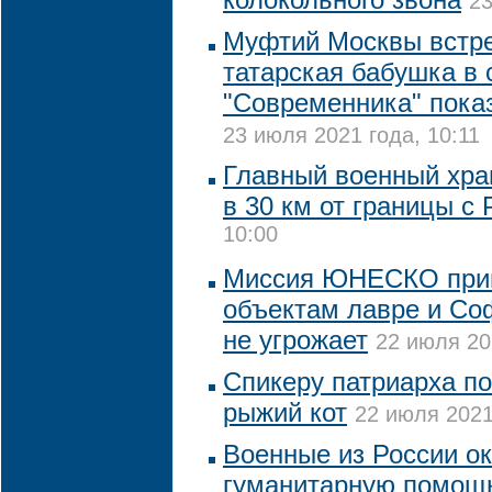
23
Муфтий Москвы встре
татарская бабушка в 
"Современника" пока
23 июля 2021 года, 10:11
Главный военный хра
в 30 км от границы с
10:00
Миссия ЮНЕСКО приш
объектам лавре и Со
не угрожает
22 июля 20
Спикеру патриарха по
рыжий кот
22 июля 2021
Военные из России о
гуманитарную помощ