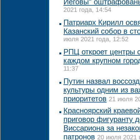
Иеговы" оштрафованы
2021 года, 14:54
Патриарх Кирилл осв
Казанский собор в ст
июля 2021 года, 12:52
РПЦ откроет центры 
каждом крупном горо
11:37
Путин назвал воссоз
культуры одним из в
приоритетов
21 июля 20
Красноярский краевой
приговор фигуранту 
Виссариона за незако
патронов
20 июля 2021 