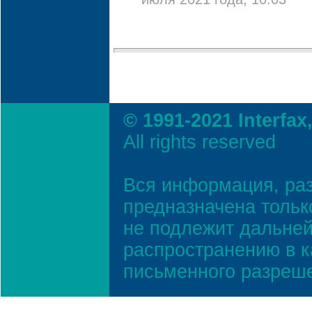
июля 2021 года, 10:03
© 1991-2021 Interfax
All rights reserved
Вся информация, ра
предназначена тольк
не подлежит дальней
распространению в к
письменного разреш