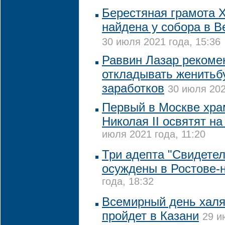
Берестяная грамота XI
найдена у собора в 
30 июля 2021 года, 15:36
Раввин Лазар рекоме
откладывать женитьб
заработков
30 июля 202
Первый в Москве хра
Николая II освятят н
июля 2021 года, 11:20
Три адепта "Свидете
осуждены в Ростове-
года, 18:32
Всемирный день халя
пройдет в Казани
29 и