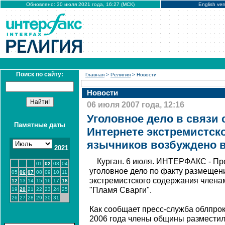
Обновлено: 30 июля 2021 года, 16:27 (МСК)
English ver
Поиск по сайту:
Главная
>
Религия
> Новости
Новости
06 июля 2007 года, 12:16
Уголовное дело в связи 
Памятные даты
Интернете экстремистск
язычников возбуждено в
2021
Курган. 6 июля. ИНТЕРФАКС - Пр
01
02
03
04
уголовное дело по факту размещен
05
06
07
08
09
10
11
экстремистского содержания член
12
13
14
15
16
17
18
"Пламя Сварги".
19
20
21
22
23
24
25
26
27
28
29
30
31
Как сообщает пресс-служба облпрок
2006 года члены общины разместил