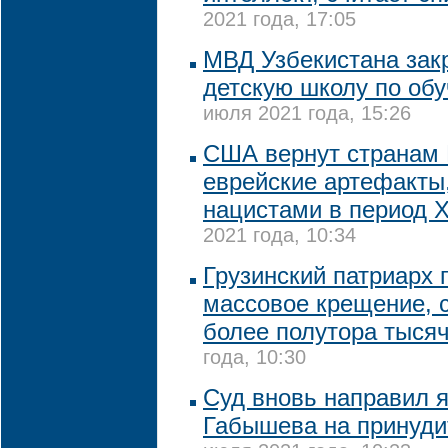
2021 года, 17:05
МВД Узбекистана зак
детскую школу по об
июля 2021 года, 15:26
США вернут странам 
еврейские артефакты
нацистами в период 
2021 года, 10:34
Грузинский патриарх 
массовое крещение, 
более полутора тысяч
года, 10:30
Суд вновь направил 
Габышева на принуди