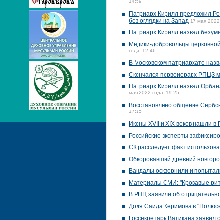
14:59
Патриарх Кирилл предложил Ро
без оглядки на Запад
17 мая 2022
Патриарх Кирилл назвал безуми
Медики-добровольцы церковной
года, 12:46
В Московском патриархате наз
Скончался первоиерарх РПЦЗ 
Патриарх Кирилл назвал Орбана
мая 2022 года, 19:25
Восстановлено общение Сербско
17:15
Иконы XVII и XIX веков нашли в
Российские эксперты зафиксиро
СК расследует факт использова
Обворовавший древний новгоро
Вандалы осквернили и попытал
Материалы СМИ: "Кровавые риту
В РПЦ заявили об отрицательн
Доля Саида Керимова в "Полюс
Госсекретарь Ватикана заявил