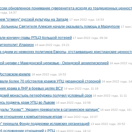
ссии обновленное понимание суверенитета исходя из традиционных ценност
 года, 14:57
ем "отмену" русской культуры на Западе
17 мая 2022 года, 14:53
 больницы Cвятителя Алексия начали оказывать помощь в Мариуполе
17 мая
вали кончину главы РПЦЗ большой потерей
17 мая 2022 года, 09:34
митрополит Иларион
16 мая 2022 года, 23:21
 одним из немногих политиков Европы, отстаивающих христианские ценност
й церкви с Македонской церковью - Охридской архиепископией
16 мая 2022 го
 Ростовском кремле
16 мая 2022 года, 16:52
вали более 70 обстрелов храмов УПЦ украинской стороной
16 мая 2022 года, 14
ния храма в ЛНР в боевых целях ВСУ
16 мая 2022 года, 11:18
дский монастырь петербуржец получил условный срок
16 мая 2022 года, 11:11
ись поджечь храм УПЦ во Львове
16 мая 2022 года, 10:58
алы "Азова"*: Украину превратили в сатанинское капище"
16 мая 2022 года, 10:
ом отношении к компьютерным играм
16 мая 2022 года, 10:07
е" перешла Фонду поддержки исламских организаций
13 мая 2022 года, 20:52
 об осложнении отношений с РПЦ
13 мая 2022 года, 18:12