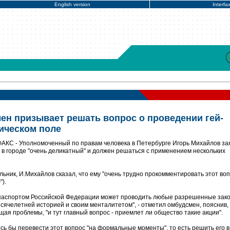
English version
Interfa
ен призывает решать вопрос о проведении гей-
тическом поле
ФАКС - Уполномоченный по правам человека в Петербурге Игорь Михайлов за
 в городе "очень деликатный" и должен решаться с применением нескольких
льник, И.Михайлов сказал, что ему "очень трудно прокомментировать этот во
).
с паспортом Российской Федерации может проводить любые разрешенные зак
тысячелетней историей и своим менталитетом", - отметил омбудсмен, пояснив,
ая проблемы, "и тут главный вопрос - приемлет ли общество такие акции".
сь бы перевести этот вопрос "на формальные моменты", то есть решить его в