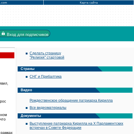
x.com
Карта сайта
Вход
для подписчиков
Сделать страницу
"Религия" стартовой
Страны
СНГ и Прибалтика
явил,
Видео
Рождественское обращение патриарха Кирилла
прос
Все видеоматериалы
оном
Документы
 что
Выступление патриарха Кирилла на X Парламентских
встречах в Совете Федерации
 рамках