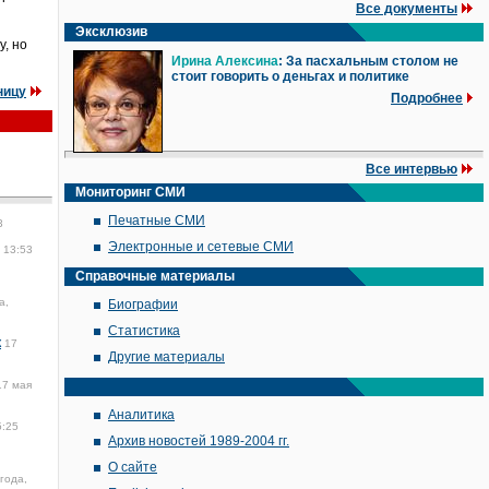
Все документы
Эксклюзив
у, но
Ирина Алексина
: За пасхальным столом не
стоит говорить о деньгах и политике
ницу
Подробнее
Все интервью
Мониторинг СМИ
Печатные СМИ
3
Электронные и сетевые СМИ
 13:53
Справочные материалы
а,
Биографии
Статистика
к
17
Другие материалы
17 мая
Аналитика
5:25
Архив новостей 1989-2004 гг.
О сайте
года,