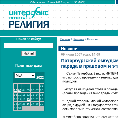
Обновлено: 18 мая 2022 года, 14:33 (МСК)
Поиск по сайту:
Главная
>
Религия
> Новости
Новости
09 июля 2007 года, 14:09
Петербургский омбудсм
Памятные даты
парада в правовом и э
Санкт-Петербург. 9 июля. ИHТЕР
2022
что вопрос о проведении гей-парада
подходов.
01
Выступая на круглом столе в понеде
02
03
04
05
06
07
08
(планы проведения гей-парада - "ИФ"
09
10
11
12
13
14
15
16
17
18
19
20
21
22
"С одной стороны, любой человек 
23
24
25
26
27
28
29
акции, с другой - мы государство с 
30
31
есть морально-этическая составляющ
И.Михайлов добавил, что ему хотело