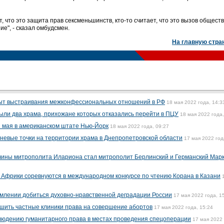
т, что это защита прав сексменьшинств, кто-то считает, что это вызов обществ
е", - сказал омбудсмен.
На главную стра
ыт выстраивания межконфессиональных отношений в РФ
18 мая 2022 года, 14:3
ыли два храма, прихожане которых отказались перейти в ПЦУ
18 мая 2022 года,
 мая в американском штате Нью-Йорк
18 мая 2022 года, 09:27
гневые точки на территории храма в Днепропетровской области
17 мая 2022 год
чины митрополита Илариона стал митрополит Берлинский и Германский Мар
 и Африки соревнуются в международном конкурсе по чтению Корана в Казани
млении добиться духовно-нравственной деградации России
17 мая 2022 года, 1
шить частные клиники права на совершение абортов
17 мая 2022 года, 15:24
людению гуманитарного права в местах проведения спецоперации
17 мая 2022 