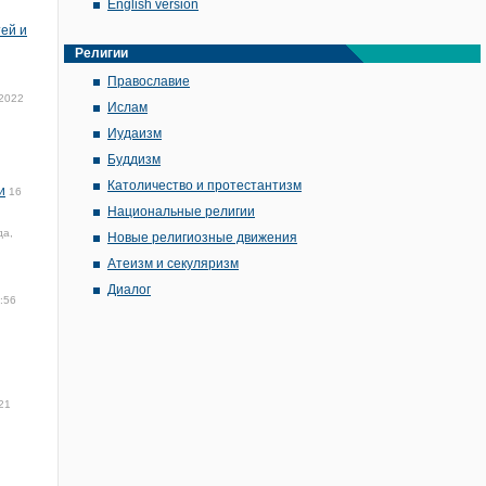
English version
ей и
Религии
Православие
 2022
Ислам
Иудаизм
Буддизм
Католичество и протестантизм
и
16
Национальные религии
да,
Новые религиозные движения
Атеизм и секуляризм
Диалог
:56
21