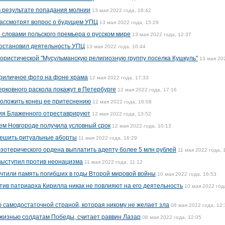
в результате попадания молнии
13 мая 2022 года, 16:42
рассмотрят вопрос о будущем УПЦ
13 мая 2022 года, 15:29
словами польского премьера о русском мире
13 мая 2022 года, 12:37
иостановил деятельность УПЦ
13 мая 2022 года, 10:44
ористической "Мусульманскую религиозную группу поселка Кушкуль"
13 мая 20
риличное фото на фоне храма
12 мая 2022 года, 17:33
ерковного раскола покажут в Петербурге
12 мая 2022 года, 17:16
положить конец ее притеснению
12 мая 2022 года, 16:08
ия Блаженного отреставрируют
12 мая 2022 года, 13:52
нем Новгороде получила условный срок
12 мая 2022 года, 10:13
решить ритуальные аборты
11 мая 2022 года, 16:29
эзотерического ордена выплатить адепту более 5 млн рублей
11 мая 2022 года, 
ыступил против неонацизма
11 мая 2022 года, 11:12
чтили память погибших в годы Второй мировой войны
10 мая 2022 года, 16:53
тив патриарха Кирилла никак не повлияют на его деятельность
10 мая 2022 год
 самодостаточной страной, которая никому не желает зла
08 мая 2022 года, 12:
жизнью солдатам Победы, считает раввин Лазар
08 мая 2022 года, 12:05