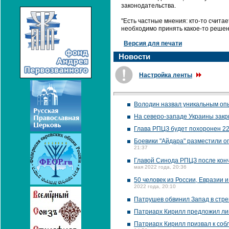
законодательства.
"Есть частные мнения: кто-то считае
необходимо принять какое-то решени
Версия для печати
Новости
Настройка ленты
Володин назвал уникальным оп
На северо-западе Украины закр
Глава РПЦЗ будет похоронен 22
Боевики "Айдара" разместили о
21:37
Главой Синода РПЦЗ после кон
мая 2022 года, 20:36
50 человек из России, Евразии
2022 года, 20:10
Патрушев обвинил Запад в стре
Патриарх Кирилл предложил ли
Патриарх Кирилл призвал к соб