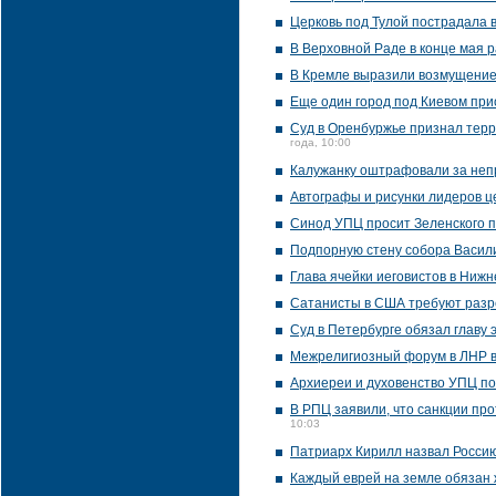
Церковь под Тулой пострадала 
В Верховной Раде в конце мая 
В Кремле выразили возмущение 
Еще один город под Киевом пр
Суд в Оренбуржье признал терр
года, 10:00
Калужанку оштрафовали за неп
Автографы и рисунки лидеров ц
Синод УПЦ просит Зеленского 
Подпорную стену собора Васил
Глава ячейки иеговистов в Ниж
Сатанисты в США требуют раз
Суд в Петербурге обязал главу 
Межрелигиозный форум в ЛНР в
Архиереи и духовенство УПЦ по
В РПЦ заявили, что санкции про
10:03
Патриарх Кирилл назвал Россию
Каждый еврей на земле обязан 