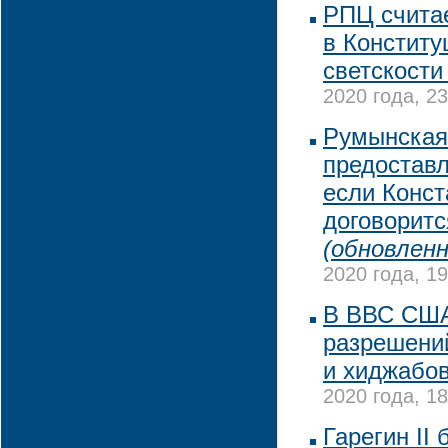
РПЦ считае
в Конститу
светскости
2020 года, 23
Румынская 
предоставл
если Конст
договоритс
(обновленн
2020 года, 19
В ВВС США
разрешени
и хиджабов
2020 года, 18
Гарегин II