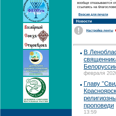
вообще отказываются от
ссылаясь на благослове
Версия для печати
Новости
Настройка ленты
В Ленобла
священника
Белоруссии
февраля 2020
Главу "Сви
Красноярск
религиозн
проповеди
13:59