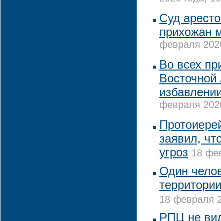
Суд аресто
прихожан м
февраля 2020
Во всех пр
Восточной 
избавлении
февраля 2020
Протоиере
заявил, чт
угроз
18 фев
Один челов
территории
18 февраля 2
РПЦ не вид