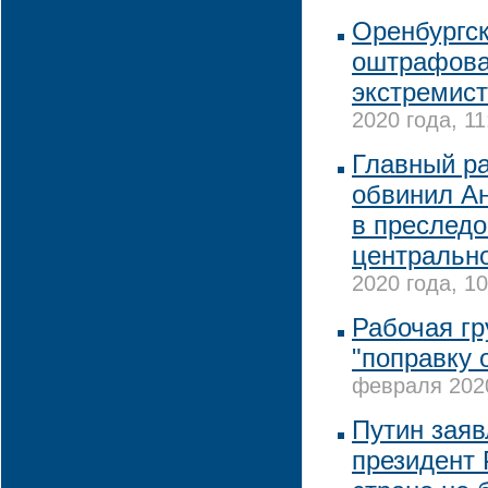
Оренбургс
оштрафова
экстремист
2020 года, 11
Главный р
обвинил А
в преслед
центрально
2020 года, 10
Рабочая гр
"поправку 
февраля 2020
Путин заявл
президент 