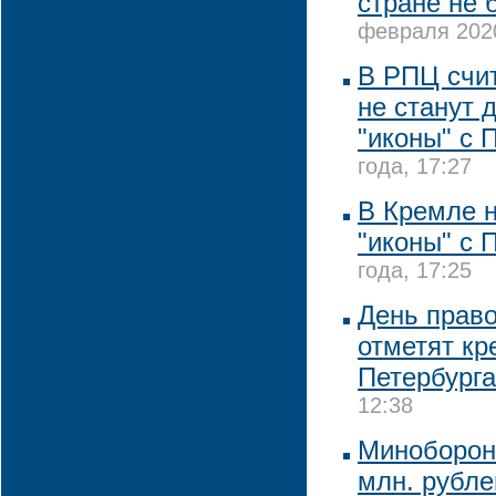
стране не 
февраля 2020
В РПЦ счит
не станут 
"иконы" с 
года, 17:27
В Кремле 
"иконы" с 
года, 17:25
День прав
отметят кр
Петербурга
12:38
Минобороны
млн. рубле