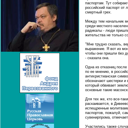
паспортам. Тут собирают
российский паспорт от л
смертный грех.
Между тем начальник ме
среди местного населен
радикалы - люди пришл
жительства не только со
"Мне трудно сказать, в
выражение. Я вот из мо
чтобы они пришли без д
- сказала она.
Одна из отказниц после 
по ее мнению, в российс
антихристианская симво
обозначают шестерки и в
который обвивает землю
основные такие масонски
Для тех же, кто все-так
раскаивается, в Дивеев
испещренные молитвами
паспортов, пожалуй, са
сувенирпрома, отмечает
Участились также случа