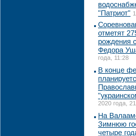
водоснабже
"Патриот"
1
Соревнова
отметят 27
рождения 
Федора Уш
года, 11:28
В конце ф
планируетс
Православ
"украинско
2020 года, 21
На Валаам
Зимнюю го
четыре год