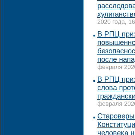
расследова
хулиганств
2020 года, 16
В РПЦ при
повышенно
безопаснос
после напа
февраля 2020
В РПЦ при
слова про
граждански
февраля 2020
Староверы 
Конституци
человека н