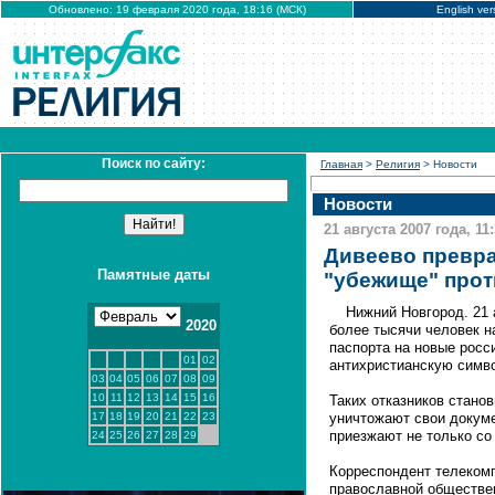
Обновлено: 19 февраля 2020 года, 18:16 (МСК)
English ver
Поиск по сайту:
Главная
>
Религия
> Новости
Новости
21 августа 2007 года, 11
Дивеево превра
Памятные даты
"убежище" прот
Нижний Новгород. 21
2020
более тысячи человек н
паспорта на новые росс
01
02
антихристианскую симво
03
04
05
06
07
08
09
10
11
12
13
14
15
16
Таких отказников стано
17
18
19
20
21
22
23
уничтожают свои докуме
приезжают не только со 
24
25
26
27
28
29
Корреспондент телеком
православной обществе