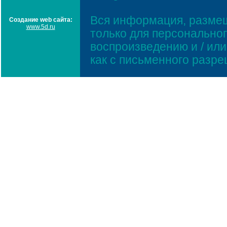
Вся информация, размещ
Создание web сайта:
www.5d.ru
только для персонально
воспроизведению и / ил
как с письменного разр