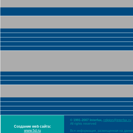
© 1991-2007 Interfax,
religion@interfax.ru
All rights reserved
Создание web сайта:
www.5d.ru
Вся информация, размещенная на данном