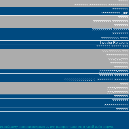
?????
??????? ????????? ??????????
????????
"????????? 100"
?????
????????? ????????
???????
?????????? ????????
????????
????????? ????
Investor Relations
??????? ????? ???
??? ?????? ???
???????????
???o??c???
?????????
???????
?????????-?????
??????? ???????
?????????????? ? ???????? ???????
????
????-??????
???-???????
???????
????????
????????????
??????
дальнейшему воспроизведению и / или распространению в какой-либо форме,