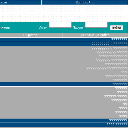
x.com
Карта сайта
чиков:
Логин:
Пароль:
О Группе
Реклама на сайте
????????
????????? ? ???????
????????? ? ???????
?????????? ?????
??????????????
??????? ????????
???????????
?????????? ??????????
???
???????????
???????
???????
??????
?????
??????-?????
????????
??
????
??????
????
?????????
???? ??????