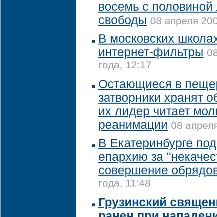
восемь с половиной
свободы
08 апреля 200
В московских школа
интернет-фильтры
0
года, 12:17
Остающиеся в пеще
затворники хранят о
их лидер читает мол
реанимации
08 апреля
В Екатеринбурге под
епархию за "некачес
совершение обрядо
года, 11:48
Грузинский священ
ранен при нападен