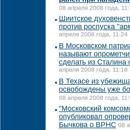
08 апреля 2008 года, 11
Шиитское духовенст
против роспуска "а
апреля 2008 года, 11:24
В Московском патри
называют опрометч
сделать из Сталина 
апреля 2008 года, 11:18
В Техасе из убежища
освобождены уже бо
08 апреля 2008 года, 11
"Московский комсом
опубликовал опрове
Бычкова о ВРНС
08 