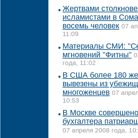
Жертвами столкнове
исламистами в Сома
восемь человек
07 ап
11:09
Материалы СМИ: "С
мгновений "Фитны"
0
года, 11:02
В США более 180 же
вывезены из убежищ
многоженцев
07 апрел
10:53
В Москве совершено
бухгалтера патриар
07 апреля 2008 года, 10