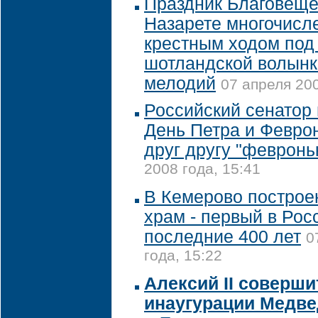
Праздник Благовеще
Назарете многочис
крестным ходом под 
шотландской волынк
мелодий
07 апреля 200
Российский сенатор 
День Петра и Февро
друг другу "февронь
2008 года, 15:41
В Кемерово построе
храм - первый в Рос
последние 400 лет
0
года, 15:22
Алексий II соверши
инаугурации Медве