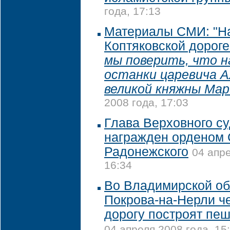
года, 17:13
Материалы СМИ: "Н
Коптяковской дорог
мы поверить, что 
останки царевича А
великой княжны Мар
2008 года, 17:03
Глава Верховного с
награжден орденом 
Радонежского
04 апре
16:34
Во Владимирской об
Покрова-на-Нерли ч
дорогу построят пе
04 апреля 2008 года, 15