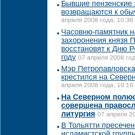
Бывшие пензенские 
возвращаются к обы
апреля 2008 года, 10:36
Часовню-памятник н
захоронения князя 
восстановят к Дню Р
году
07 апреля 2008 год
Мэр Петропавловска
крестился на Север
апреля 2008 года, 10:16
На Северном полю
совершена правос
литургия
07 апреля 20
В Тольятти пресечен
исламистской групп