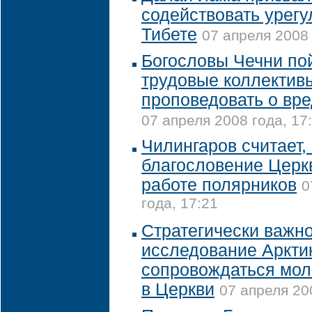
содействовать урег
Тибете
07 апреля 2008 
Богословы Чечни по
трудовые коллектив
проповедовать о вр
07 апреля 2008 года, 17
Чилингаров считает,
благословение Церк
работе полярников
0
года, 17:21
Стратегически важн
исследование Аркти
сопровождаться мол
в Церкви
07 апреля 20