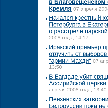
в Благовещенском 
Кремля
07 апреля 200
Начался крестный хо
Петербурга в Екатер
о расстреле царской
2008 года, 14:17
Иракский премьер п
отлучить от выборов
"армии Махди"
07 апр
13:50
В Багдаде убит свя
Ассирийской церкви
апреля 2008 года, 13:40
Пензенских затворни
Белоруссии пока не