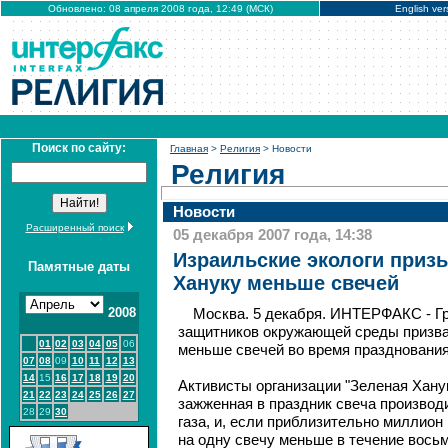
Обновлено: 08 апреля 2008 года, 12:49 (МСК)
English ver
Поиск по сайту:
Главная
>
Религия
> Новости
Религия
Новости
Расширенный поиск
05 декабря 2007 года, 14:38
Израильские экологи приз
Памятные даты
Хануку меньше свечей
2008
Москва. 5 декабря. ИНТЕРФАКС - Г
защитников окружающей среды призва
01
02
03
04
05
06
меньше свечей во время празднования
07
08
09
10
11
12
13
14
15
16
17
18
19
20
Активисты организации "Зеленая Ханук
21
22
23
24
25
26
27
зажженная в праздник свеча производи
28
29
30
газа, и, если приблизительно миллион
на одну свечу меньше в течение восьм