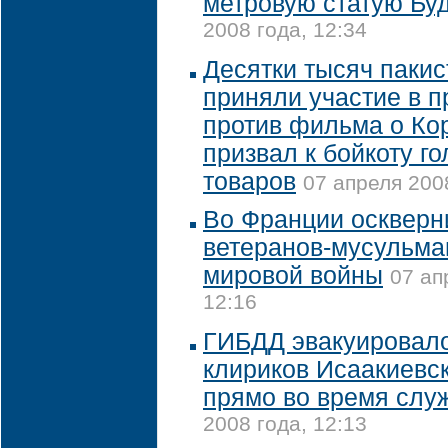
метровую статую Бу
2008 года, 12:34
Десятки тысяч паки
приняли участие в п
против фильма о Ко
призвал к бойкоту г
товаров
07 апреля 2008
Во Франции оскверн
ветеранов-мусульма
мировой войны
07 ап
12:16
ГИБДД эвакуировал
клириков Исаакиевс
прямо во время слу
2008 года, 12:13