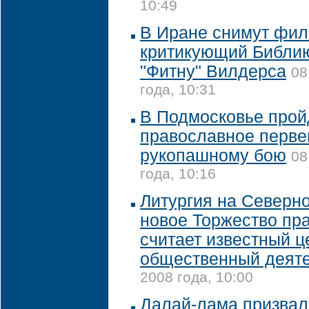
10:49
В Иране снимут фил
критикующий Библию,
"Фитну" Вилдерса
08
года, 10:31
В Подмосковье прой
православное перве
рукопашному бою
08
года, 10:16
Литургия на Северн
новое Торжество пр
считает известный ц
общественный деят
2008 года, 10:00
Далай-лама призвал