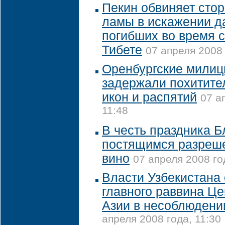
Пекин обвиняет сто
ламы в искажении д
погибших во время 
Тибете
07 апреля 2008 
Оренбургские мили
задержали похитите
икон и распятий
07 а
11:48
В честь праздника 
постящимся разреш
вино
07 апреля 2008 го
Власти Узбекистана
главного раввина Ц
Азии в несоблюдени
апреля 2008 года, 11:30