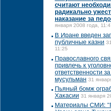
считают необход
радикально ужес
наказание за пе
января 2008 года, 11:4
В Иране введен за
публичные казни
3
11:25
Православного свя
привлечь к уголовн
ответственности з
мусульман
31 январ
Пьяный бомж ограб
Хакасии
31 января 2
Материалы СМИ: "Г