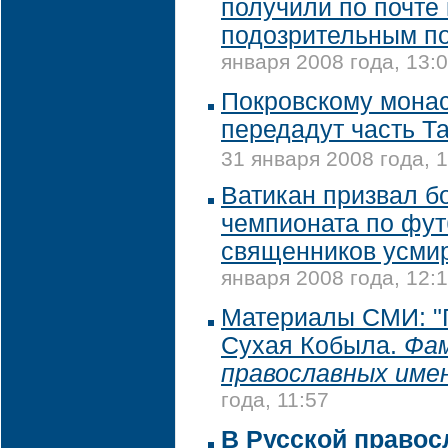
получили по почте 
подозрительным п
января 2008 года, 13:
Покровскому мона
передадут часть Та
31 января 2008 года, 
Ватикан призвал б
чемпионата по фут
священников усми
января 2008 года, 12:
Материалы СМИ: "
Сухая Кобыла.
Фа
православных име
года, 11:57
В Русской правос