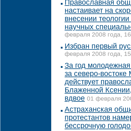
Православная общ
настаивает на ско
внесении теологии 
научных специаль
февраля 2008 года, 16
Избран первый ру
февраля 2008 года, 15
За год молодежная
за северо-востоке 
действует правосл
Блаженной Ксении,
вдвое
01 февраля 200
Астраханская общ
протестантов наме
бессрочную голодо