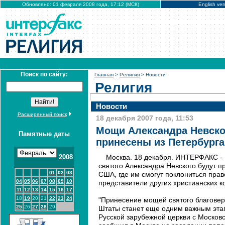
Обновлено: 01 февраля 2008 года, 17:12 (МСК)
English ver
Поиск по сайту:
Главная
>
Религия
> Новости
Религия
Новости
Расширенный поиск
18 декабря 2007 года, 11:53
Мощи Александра Невско
Памятные даты
принесены из Петербург
2008
Москва. 18 декабря. ИНТЕРФАКС -
святого Александра Невского будут п
01
02
03
США, где им смогут поклониться пра
04
05
06
07
08
09
10
представители других христианских 
11
12
13
14
15
16
17
18
19
20
21
22
23
24
"Принесение мощей святого благовер
25
26
27
28
29
Штаты станет еще одним важным эта
Русской зарубежной церкви с Московс