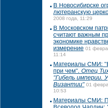
В Новосибирске ог
лютеранскую церк
2008 года, 11:29
В Московском патр
считают важным п
экономике нравств
измерение
01 февра
11:14
Материалы СМИ: "В
при чем".
Отец Ти
"Гибель империи. 
Византии"
01 февра
10:53
Материалы СМИ: П
Всеволод Чаплин: