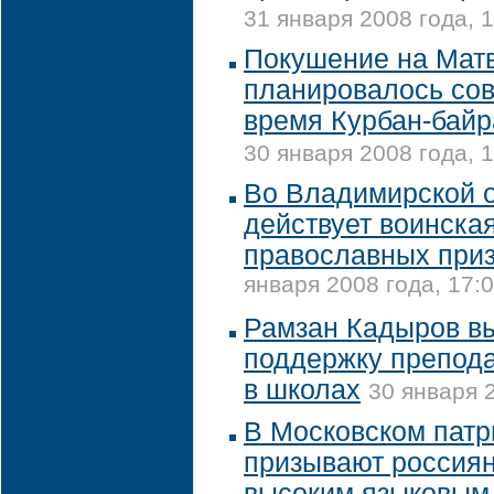
31 января 2008 года, 
Покушение на Мат
планировалось со
время Курбан-байр
30 января 2008 года, 
Во Владимирской 
действует воинская
православных при
января 2008 года, 17:
Рамзан Кадыров в
поддержку препода
в школах
30 января 2
В Московском патр
призывают россиян
высоким языковым