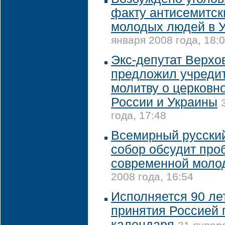
факту антисемитск
молодых людей в 
января 2008 года, 18:
Экс-депутат Верхо
предложил учреди
молитву о церковн
России и Украины
года, 17:48
Всемирный русски
собор обсудит пр
современной моло
2008 года, 16:54
Исполняется 90 ле
принятия Россией 
календаря