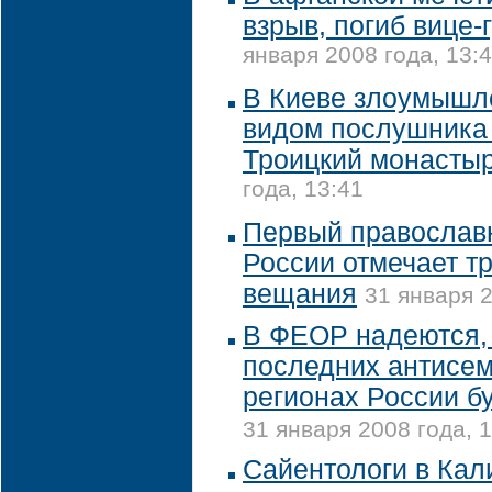
взрыв, погиб вице-
января 2008 года, 13:
В Киеве злоумышл
видом послушника 
Троицкий монасты
года, 13:41
Первый православ
России отмечает т
вещания
31 января 2
В ФЕОР надеются,
последних антисем
регионах России б
31 января 2008 года, 
Сайентологи в Ка