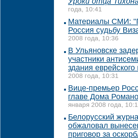
Уроки отца Тихона
года, 10:41
Материалы СМИ: "
Россия судьбу Виз
2008 года, 10:36
В Ульяновске зад
участники антисем
здания еврейского
2008 года, 10:31
Вице-премьер Рос
главе Дома Роман
января 2008 года, 10:
Белорусский журн
обжаловал вынесе
приговор за оскор