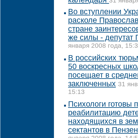
31 января
Во вступлении Укр
расколе Православ
стране заинтересо
же силы - депутат
января 2008 года, 15:
В российских тюрь
50 воскресных шко
посещает в средне
заключенных
31 янв
15:13
Психологи готовы 
реабилитацию дете
находящихся в зе
сектантов в Пензе