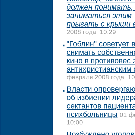
должен понимать, 
заниматься этим -
прыгать с крыши 
2008 года, 10:29
"Гоблин" советует
снимать собственн
кино в противовес
антихристианским
февраля 2008 года, 10
Власти опроверга
об избиении лидер
сектантов пациент
психбольницы
01 ф
10:00
Возбуждено уголов