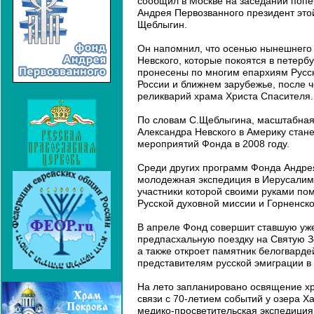
сообщил в Москве на заседании попе
Андрея Первозванного президент это
Щеблыгин.
Он напомнил, что осенью нынешнего
Невского, которые покоятся в петерб
пронесены по многим епархиям Русск
России и ближнем зарубежье, после ч
реликварий храма Христа Спасителя.
По словам С.Щеблыгина, масштабна
Александра Невского в Америку стан
мероприятий Фонда в 2008 году.
Среди других программ Фонда Андрея
молодежная экспедиция в Иерусалим
участники которой своими руками пом
Русской духовной миссии и Горненск
В апреле Фонд совершит ставшую уж
предпасхальную поездку на Святую З
а также откроет памятник белогварде
представителям русской эмиграции в
На лето запланировано освящение х
связи с 70-летием событий у озера Ха
медико-просветительская экспедиция 