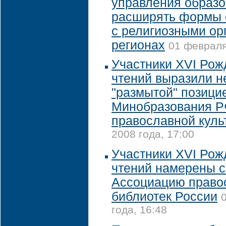
управления образ
расширять формы 
с религиозными ор
регионах
01 февраля
Участники XVI Рож
чтений выразили 
"размытой" позици
Минобразования Р
православной куль
2008 года, 17:00
Участники XVI Рож
чтений намерены с
Ассоциацию право
библиотек России
года, 16:48