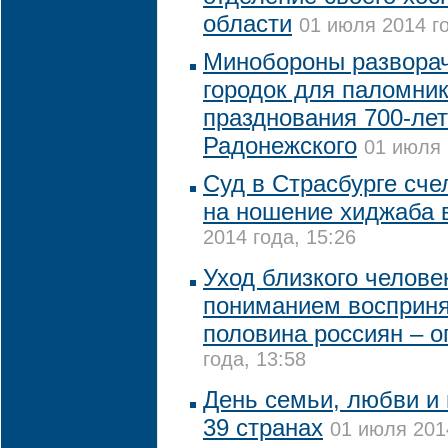
области
01 июля 2014 го
Минобороны разворач
городок для паломник
празднования 700-ле
Радонежского
01 июля 
Суд в Страсбурге сче
на ношение хиджаба 
2014 года, 15:26
Уход близкого челове
пониманием восприня
половина россиян – о
года, 13:58
День семьи, любви и 
39 странах
01 июля 2014