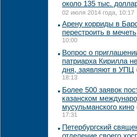
около 135 тыс. долл
02 июля 2014 года, 10:17
Арену корриды в Бар
перестроить в мечеть
10:00
Вопрос о приглашени
патриарха Кирилла не
дня, заявляют в УПЦ
18:13
Более 500 заявок пос
казанском междунар
мусульманского кино
17:31
Петербургский свяще
отделение своего хос