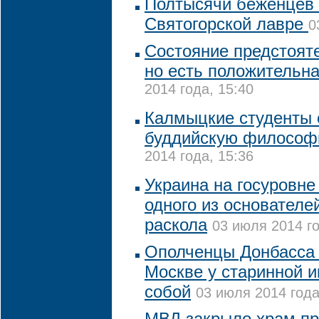
Полтысячи беженцев 
Святогорской лавре
0
Состояние предстоят
но есть положительн
2014 года, 15:40
Калмыцкие студенты 
буддийскую философ
2014 года, 15:36
Украина на госуровне
одного из основателе
раскола
03 июля 2014 го
Ополченцы Донбасса
Москве у старинной и
собой
03 июля 2014 года
МВД закрыло храм пр