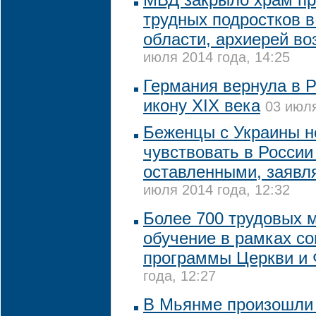
трудных подростков 
области, архиерей во
июля 2014 года, 14:25
Германия вернула в 
икону XIX века
03 июля
Беженцы с Украины н
чувствовать в Росси
оставленными, заявл
июля 2014 года, 12:32
Более 700 трудовых 
обучение в рамках с
программы Церкви и
года, 12:27
В Мьянме произошли