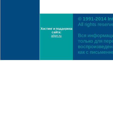
© 1991-2014 In
All rights reserv
Хостинг и поддержка
сайта:
Вся информаци
allgn.ru
только для пе
воспроизведени
как с письмен