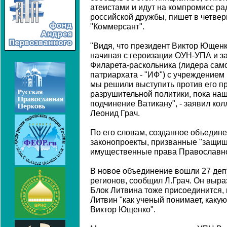
атеистами и идут на компромисс ра
российской дружбы, пишет в четвер
"Коммерсант".
"Видя, что президент Виктор Ющенк
начиная с героизации ОУН-УПА и з
Филарета-раскольника (лидера сам
патриархата - "ИФ") с учреждением
мы решили выступить против его п
разрушительной политики, пока наш
подчинение Ватикану", - заявил ко
Леонид Грач.
По его словам, созданное объедине
законопроекты, призванные "защищ
имущественные права Православно
В новое объединение вошли 27 депу
регионов, сообщил Л.Грач. Он выраз
Блок Литвина тоже присоединится, 
Литвин "как ученый понимает, каку
Виктор Ющенко".