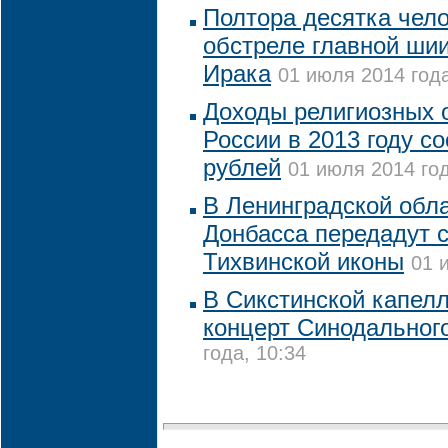
Полтора десятка чел
обстреле главной ши
Ирака
01 июля 2014 года
Доходы религиозных 
России в 2013 году со
рублей
01 июля 2014 год
В Ленинградской обл
Донбасса передадут 
Тихвинской иконы
01 
В Сикстинской капел
концерт Синодальног
года, 10:34