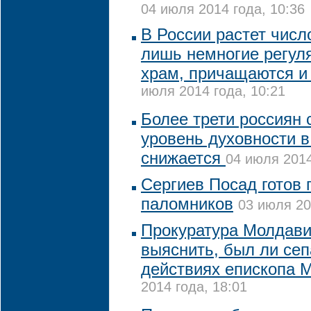
04 июля 2014 года, 10:36
В России растет числ
лишь немногие регул
храм, причащаются и 
июля 2014 года, 10:21
Более трети россиян 
уровень духовности 
снижается
04 июля 2014
Сергиев Посад готов 
паломников
03 июля 20
Прокуратура Молдав
выяснить, был ли сеп
действиях епископа 
2014 года, 18:01