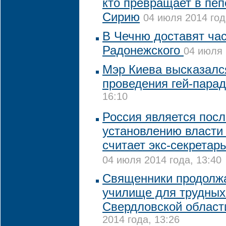
кто превращает в пе
Сирию
04 июля 2014 год
В Чечню доставят ча
Радонежского
04 июля 
Мэр Киева высказалс
проведения гей-пара
16:10
Россия является посл
установлению власти 
считает экс-секретар
04 июля 2014 года, 13:40
Священники продолж
училище для трудных
Свердловской области
2014 года, 13:26