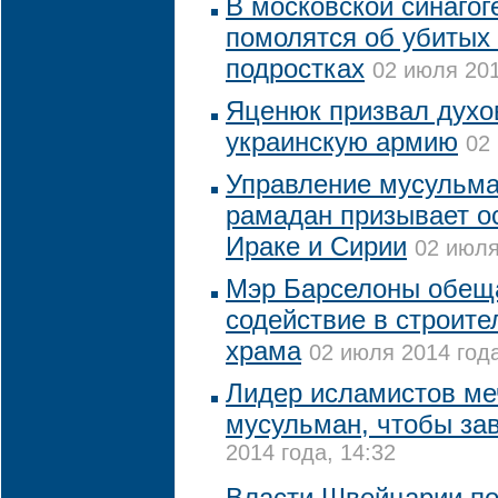
В московской синагог
помолятся об убитых
подростках
02 июля 201
Яценюк призвал духо
украинскую армию
02
Управление мусульма
рамадан призывает о
Ираке и Сирии
02 июля
Мэр Барселоны обеща
содействие в строите
храма
02 июля 2014 года
Лидер исламистов ме
мусульман, чтобы за
2014 года, 14:32
Власти Швейцарии по