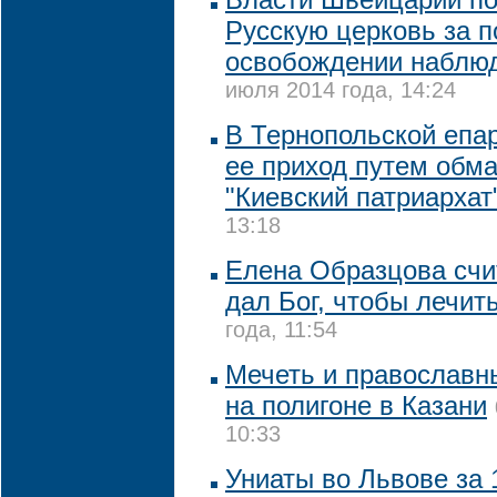
Русскую церковь за 
освобождении наблю
июля 2014 года, 14:24
В Тернопольской епар
ее приход путем обма
"Киевский патриархат
13:18
Елена Образцова счит
дал Бог, чтобы лечит
года, 11:54
Мечеть и православн
на полигоне в Казани
10:33
Униаты во Львове за 