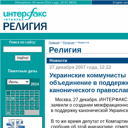
Обновлено: 04 июля 2014 года, 18:02 (МСК)
English ver
Поиск по сайту:
Главная
>
Религия
> Новости
Религия
Новости
27 декабря 2007 года, 12:22
Памятные даты
Украинские коммунисты
объединение в поддержк
2014
канонического правосла
01
02
03
04
05
06
07
08
09
10
11
12
13
Москва. 27 декабря. ИНТЕРФАКС 
14
15
16
17
18
19
20
заявили о создании межфракционно
21
22
23
24
25
26
27
в поддержку канонической Украинс
28
29
30
31
В то же время депутат от Компарти
сообщив об этой инициативе, отмет