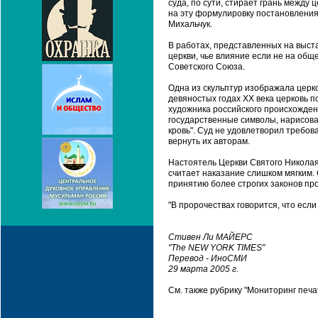
суда, по сути, стирает грань между 
на эту формулировку постановления 
Михальчук.
В работах, представленных на выст
церкви, чье влияние если не на общ
Советского Союза.
Одна из скульптур изображала церко
девяностых годах XX века церковь п
художника российского происхожден
государственные символы, нарисован
кровь". Суд не удовлетворил требо
вернуть их авторам.
Настоятель Церкви Святого Николая
считает наказание слишком мягким. 
принятию более строгих законов про
"В пророчествах говорится, что если
Стивен Ли МАЙЕРС
"The NEW YORK TIMES"
Перевод - ИноСМИ
29 марта 2005 г.
См. также рубрику "Мониторинг печ