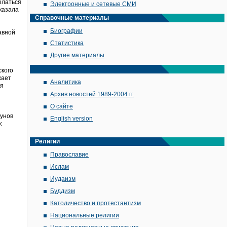
сылаться
Электронные и сетевые СМИ
сказала
Справочные материалы
Биографии
авной
Статистика
Другие материалы
ского
жает
Аналитика
оя
Архив новостей 1989-2004 гг.
О сайте
гунов
English version
к
Религии
Православие
Ислам
Иудаизм
Буддизм
Католичество и протестантизм
Национальные религии