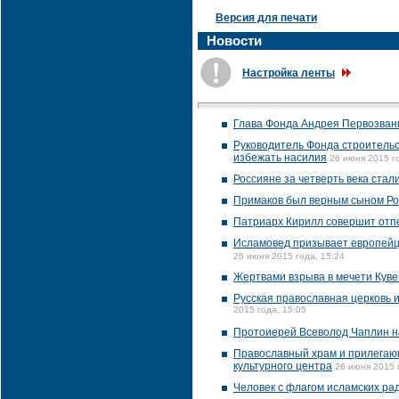
Версия для печати
Новости
Настройка ленты
Глава Фонда Андрея Первозванн
Руководитель Фонда строительс
избежать насилия
26 июня 2015 г
Россияне за четверть века стал
Примаков был верным сыном Ро
Патриарх Кирилл совершит отп
Исламовед призывает европейце
26 июня 2015 года, 15:24
Жертвами взрыва в мечети Куве
Русская православная церковь
2015 года, 15:05
Протоиерей Всеволод Чаплин на
Православный храм и прилегаю
культурного центра
26 июня 2015 
Человек с флагом исламских ра