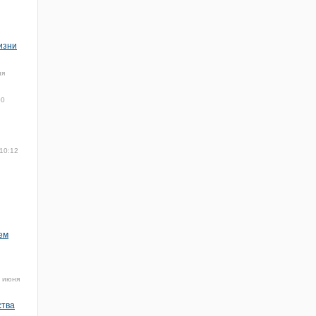
изни
ня
00
10:12
ем
 июня
ства