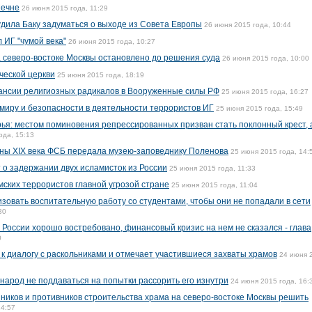
Чечне
26 июня 2015 года, 11:29
дила Баку задуматься о выходе из Совета Европы
26 июня 2015 года, 10:44
 ИГ "чумой века"
26 июня 2015 года, 10:27
а северо-востоке Москвы остановлено до решения суда
26 июня 2015 года, 10:00
ческой церкви
25 июня 2015 года, 18:19
пансии религиозных радикалов в Вооруженные силы РФ
25 июня 2015 года, 16:27
 миру и безопасности в деятельности террористов ИГ
25 июня 2015 года, 15:49
ья: местом поминовения репрессированных призван стать поклонный крест, 
ода, 15:13
оны XIX века ФСБ передала музею-заповеднику Поленова
25 июня 2015 года, 14:
о задержании двух исламисток из России
25 июня 2015 года, 11:33
мских террористов главной угрозой стране
25 июня 2015 года, 11:04
зовать воспитательную работу со студентами, чтобы они не попадали в сети
30
 России хорошо востребовано, финансовый кризис на нем не сказался - глава
0
 к диалогу с раскольниками и отмечает участившиеся захваты храмов
24 июня 
народ не поддаваться на попытки рассорить его изнутри
24 июня 2015 года, 16:
ников и противников строительства храма на северо-востоке Москвы решить
14:57