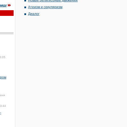
Новые религиозные движения
ницу
Атеизм и секуляризм
Диалог
8:05
ором
юня
13:44
-