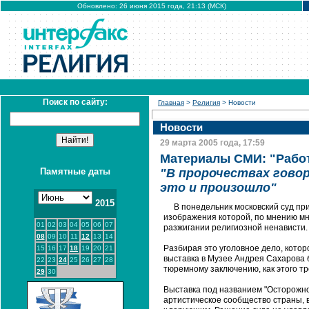
Обновлено: 26 июня 2015 года, 21:13 (МСК)
Поиск по сайту:
Главная
>
Религия
> Новости
Новости
29 марта 2005 года, 17:59
Материалы СМИ: "Работ
Памятные даты
"В пророчествах говор
это и произошло"
2015
В понедельник московский суд при
изображения которой, по мнению мн
01
02
03
04
05
06
07
разжигании религиозной ненависти.
08
09
10
11
12
13
14
Разбирая это уголовное дело, котор
15
16
17
18
19
20
21
выставка в Музее Андрея Сахарова б
22
23
24
25
26
27
28
тюремному заключению, как этого т
29
30
Выставка под названием "Осторожно,
артистическое сообщество страны, 