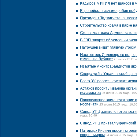
Кадыров: у ИГИЛ нет шансов в 
Европейская исламофобия побу
Президент Таджикистана назвал
Строительство храма в парке н
Скончался глава Армяно-католи
В ГВП говорят об усилении экс
Патрушев видит главную угрозу
Настоятель Соловецкого подвор
камень на Лубянке
25 июня 2015 г
Изъятые у контрабандистов ик
Спецслужбы Украины сообщают 
Всего 3% россиян считают исла
Астахов просит Ливанова органи
исламистов
25 июня 2015 года, 10:
Православное книгопечатание в
Роспечати
25 июня 2015 года, 10:0
Синод УПЦ заявил о готовности
года, 16:46
Синод УПЦ призвал украинский 
Патриарх Кирилл просит сторон
вопрос миром
24 июня 2015 года, 