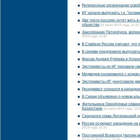
Религиозные организации освоб
ИГ начало выпускать т.н. "ислам
Две трети россиян хотят жить в
общества
24 июня 2015 года, 11:23
Заксобрание Петербурга, вопре
2015 года, 11:11
В Совбезе России считают, что 
В Церкви предложили выпускать
Фрески Андрея Рублева в Успен
Экстремисты из ИГ призвали св
Медведев ознакомился с ходом 
Экстремисты ИГ уничтожили дв
Рецидивист сознался в нападен
В Сирии объявлено о новом аль
Жительница Оренбуржья обвиняе
Казахстане
23 июня 2015 года, 14:
Скончался глава Лютеранской ц
Россия осуждает нападение на
2015 года, 11:31
Протоиерей Всеволод Чаплин во
23 июня 2015 года, 11:09