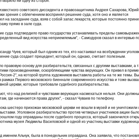
творило ни одну из сторон.
ь известного советского диссидента и правозащитника Андрея Сахарова, Юрий
очки зрения с облегчением воспринял решение суда, хотя оно и является
ел на заседание суда, взяв с собой запас лекарств, которые постоянно прини
тражу прямо в зале суда.
ение суда подтвердило право государства устанавливать пределы самовыраж
определенный вид искусства неприемлемым", - Самодуров сказал в интервью п
андр Чуев, который был одним из тех, кто настаивал на возбуждении уголов
шение суда создает прецедент, который он, однако, считает полезным.
ало правовую основу для разбирательств, связанных с другими выставками, а 
гими произведениями, оскорбляющими чувства верующих. Он привел в приме
оссия-2", на которой группа художников выставила работы на те же темы. В
 рамках Первого московского биеннале современного искусства и тоже вызва
ной церкви, которые требовали судебного разбирательства.
ают, что над религией и чувствами верующих насмехаться нельзя. Они должн
там, где начинаются права других", - сказал Чуваев по телефону.
пока шестеро прихожан московской церкви не вошли в музей и не уничтожили
выставки. Уголовное разбирательство против четверых участников акции был
 прошлом году оправданы после судебного процесса, который закончился отк
ботника музея Людмилы Василовской и одной из участниц выставки художни
д именем Альчук, была в понедельник оправдана. Она заявила, что постанов