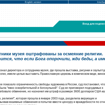
English version
Interfa
Вход для подпис
ники музея оштрафованы за осмеяние религии.
ится, что если Бога опорочили, жди беды, а им
знал директора и сотрудника музея, где прошла выставка, рисунки и скульпт
огих, имели целью выставить Православную церковь в комическом виде, вино
ое показало ограниченность свободы художника в России, суд постановил, что
ыла "явно оскорбительной и богохульной". Суд не приговорил подсудимых к
ребовало обвинение, но назначил им штраф в размере 3600 долларов США ка
 религия!", которая прошла в январе 2003 года, разделила верующих и
вызвав взаимные обвинения в попытке ввести цензуру и враждебности по о