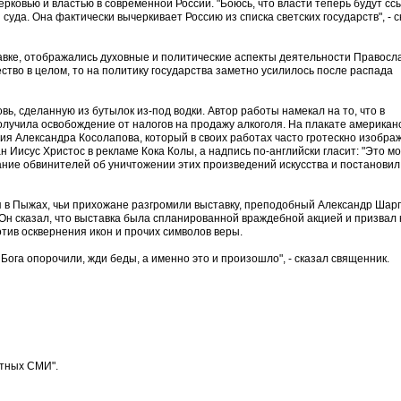
церковью и властью в современной России. "Боюсь, что власти теперь будут с
суда. Она фактически вычеркивает Россию из списка светских государств", - 
авке, отображались духовные и политические аспекты деятельности Правосл
ество в целом, то на политику государства заметно усилилось после распада
вь, сделанную из бутылок из-под водки. Автор работы намекал на то, что в
олучила освобождение от налогов на продажу алкоголя. На плакате американ
ия Александра Косолапова, который в своих работах часто гротескно изобра
 Иисус Христос в рекламе Кока Колы, а надпись по-английски гласит: "Это м
вание обвинителей об уничтожении этих произведений искусства и постановил
 в Пыжах, чьи прихожане разгромили выставку, преподобный Александр Шар
Он сказал, что выставка была спланированной враждебной акцией и призвал 
тив осквернения икон и прочих символов веры.
 Бога опорочили, жди беды, а именно это и произошло", - сказал священник.
атных СМИ".