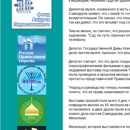
к верующим. Решение суда не удовле
Директор музея, названного в чест
Самодуров заявил, что с какой-то т
возмутительным. Он сказал, что пош
так как думал, что его возьмут под с
Тем не менее, он считает, что реш
художника. "Суд, по сути, признал 
телефону.
Депутат Государственной Думы Алекс
дела против музея, признал, что ре
Депутат считает, что это дело созд
порнографическими фильмами и дру
недавнюю выставку под названием "Р
была проведена в прошлом месяце в
протесты представителей Православ
"Народ и руководство теперь поним
понять, что их права заканчиваются 
Выставка проработала всего 4 дня, 
повредили многие из 45 экспонатов 
остановлено, а двое других были в
нового дела против Самодурова, ра
Михальчук.
Михальчук, которая выставляется по