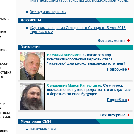
Гимн программы строительства 200 новых храмов Москвы
Все аудиоматериалы
мает,
Документы
Журналы заседания Священного Синода от 5 мая 2015
ению
года.
Часть 2
о
Все документы
Эксклюзив
ного
Василий Анисимов
: С каких это пор
Константинопольская церковь стала
также
"матерью" для раскольников-святотатцев?
р
Подробнее
ыставка
ла
Священник Мирон Кантеладзе
: Случилось
несчастье, но нужно продолжать жить дальше
ы
и бороться за свое будущее
Подробнее
 или
о
рытием
Все интервью
цы Анны
Мониторинг СМИ
Печатные СМИ
ление