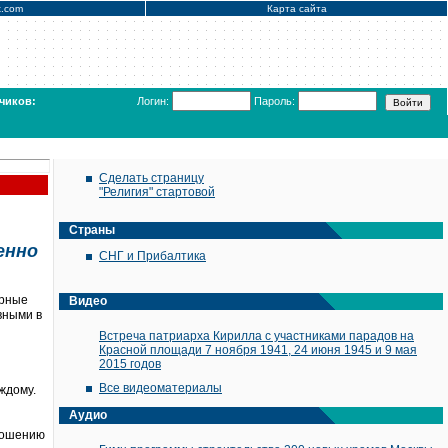
x.com
Карта сайта
чиков:
Логин:
Пароль:
Сделать страницу
"Религия" стартовой
Страны
енно
СНГ и Прибалтика
урные
Видео
вными в
Встреча патриарха Кирилла с участниками парадов на
Красной площади 7 ноября 1941, 24 июня 1945 и 9 мая
2015 годов
Все видеоматериалы
ждому.
Аудио
тношению