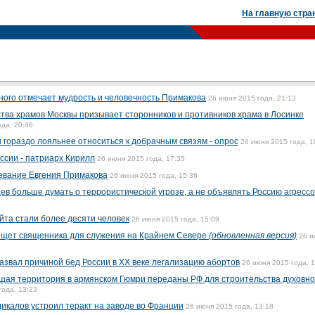
На главную стра
ого отмечает мудрость и человечность Примакова
26 июня 2015 года, 21:13
тва храмов Москвы призывает сторонников и противников храма в Лосинке
ода, 20:46
и гораздо лояльнее относиться к добрачным связям - опрос
26 июня 2015 года, 1
ссии - патриарх Кирилл
26 июня 2015 года, 17:35
евание Евгения Примакова
26 июня 2015 года, 15:36
в больше думать о террористической угрозе, а не объявлять Россию агресс
йта стали более десяти человек
26 июня 2015 года, 15:09
 ищет священника для служения на Крайнем Севере
(обновленная версия)
26 и
звал причиной бед России в XX веке легализацию абортов
26 июня 2015 года, 
щая территория в армянском Гюмри переданы РФ для строительства духовно
года, 13:23
дикалов устроил теракт на заводе во Франции
26 июня 2015 года, 13:18