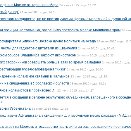
одили в Москве от торгового сбора
24 июня 2015 года, 14:22
ский динар"
24 июня 2015 года, 14:18
 светском государстве, но не против участия Церкви в моральной и духовной ж
ки позиции Полтавченко, разрешило построить в парке Малиновка храм
24 ию
государствам Ближнего Востока нужно молиться на Асада
24 июня 2015 года, 11:
 чехлы для гаджетов с цитатами из Евангелия
24 июня 2015 года, 10:43
ском соборе Владимира закроют иконостасом
24 июня 2015 года, 10:33
оих сторонников совершать больше атак во время рамадана
24 июня 2015 года, 
реставрации музея-заповедника "Кижи"
24 июня 2015 года, 10:00
е древние исламские святыни в Пальмире
23 июня 2015 года, 18:25
ии на священника в Ярославской области
23 июня 2015 года, 18:11
янсе исламистов в противовес ИГ
23 июня 2015 года, 14:27
тся в создании в регионе оккультного объединения, запрещенного в соседн
21
еркви Узбекистана
23 июня 2015 года, 13:28
 парламент Афганистана в священный для мусульман месяц рамадан - МИД
23
злагает на Церковь и государство часть вины за распространение неоязыче