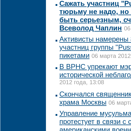
Сажать участниц "Pu
тюрьму не надо, но
быть серьезным, сч
Всеволод Чаплин
06
Активисты намерены 
участниц группы "Pus
пикетами
06 марта 2012
В ВРНС упрекают мэ
исторической неблаг
2012 года, 13:08
Скончался священник
храма Москвы
06 март
Управление мусульма
протестует в связи с
американскими воен