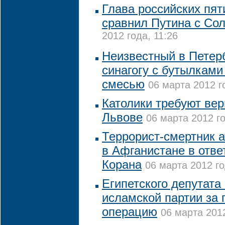
Глава российских пят
сравнил Путина с Со
2012 года, 11:26
Неизвестный в Петерб
синагогу с бутылками
смесью
06 марта 2012 г
Католики требуют вер
Львове
06 марта 2012 го
Террорист-смертник 
в Афганистане в отве
Корана
06 марта 2012 го
Египетского депутата
исламской партии за
операцию
06 марта 2012