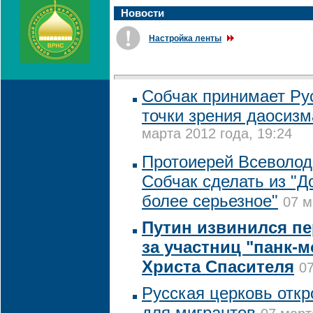
Новости
Настройка ленты
Собчак принимает Ру
точки зрения даосизм
марта 2012 года, 19:24
Протоиерей Всеволод
Собчак сделать из "До
более серьезное"
07 м
Путин извинился п
за участниц "панк-м
Христа Спасителя
07
Русская церковь откр
для мигрантов