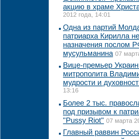
акцию в храме Христ
2012 года, 14:01
Одна из партий Молд
патриарха Кирилла не
назначения послом РФ
мусульманина
07 март
Вице-премьер Украин
митрополита Владими
мудрости и духовност
13:16
Более 2 тыс. правос
под призывом к патри
"Pussy Riot"
07 марта 2
Главный раввин Росс