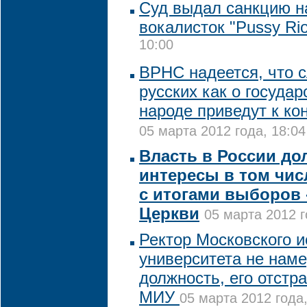
Суд выдал санкцию н
вокалисток "Pussy Ri
10:00
ВРНС надеется, что с
русских как о госуд
народе приведут к к
05 марта 2012 года, 18:04
Власть в России до
интересы в том чис
с итогами выборов 
Церкви
05 марта 2012 г
Ректор Московского и
университета не нам
должность, его отстр
МИУ
05 марта 2012 года,