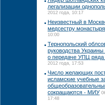
легализации однопол
2012 года, 10:17
Неизвестный в Москв
медсестру монастыр
10:00
Тернопольский облсов
руководства Украины 
о передаче УПЦ ряда
2012 года, 17:53
Число желающих пост
исламские учебные з
общеобразовательны
сокращаются - МИУ
0
17:48