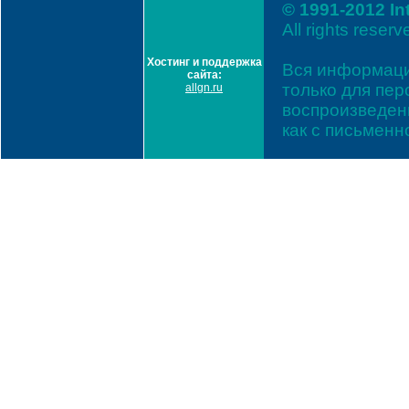
© 1991-2012 In
All rights reserv
Хостинг и поддержка
Вся информаци
сайта:
только для пе
allgn.ru
воспроизведени
как с письмен