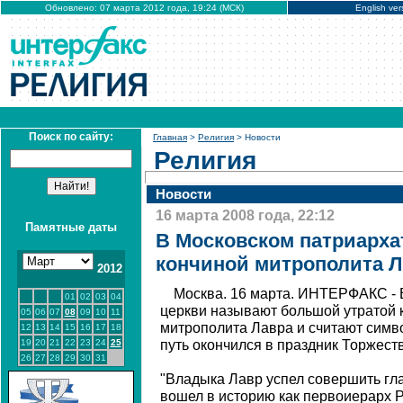
Обновлено: 07 марта 2012 года, 19:24 (МСК)
English ver
Поиск по сайту:
Главная
>
Религия
> Новости
Религия
Новости
16 марта 2008 года, 22:12
Памятные даты
В Московском патриархат
кончиной митрополита 
2012
Москва. 16 марта. ИНТЕРФАКС - 
01
02
03
04
церкви называют большой утратой
05
06
07
08
09
10
11
митрополита Лавра и считают симво
12
13
14
15
16
17
18
19
20
21
22
23
24
25
путь окончился в праздник Торжест
26
27
28
29
30
31
"Владыка Лавр успел совершить гла
вошел в историю как первоиерарх Р