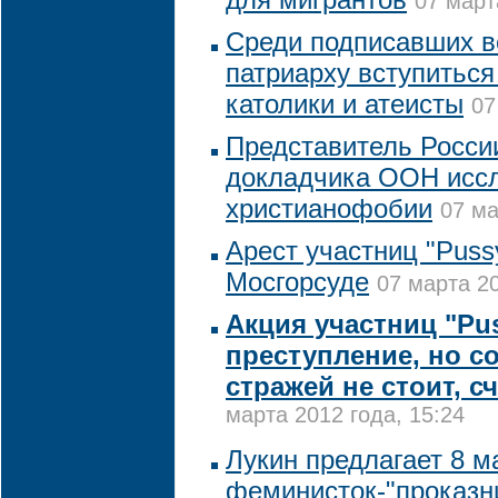
07 март
Среди подписавших в
патриарху вступиться 
католики и атеисты
07
Представитель Росси
докладчика ООН исс
христианофобии
07 ма
Арест участниц "Puss
Мосгорсуде
07 марта 20
Акция участниц "Pus
преступление, но с
стражей не стоит, с
марта 2012 года, 15:24
Лукин предлагает 8 м
феминисток-"проказн