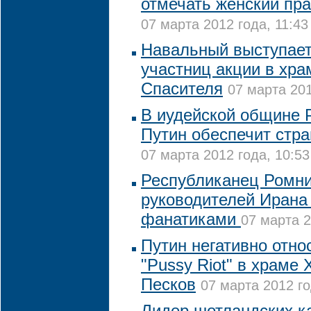
отмечать женский пр
07 марта 2012 года, 11:43
Навальный выступает
участниц акции в хра
Спасителя
07 марта 201
В иудейской общине 
Путин обеспечит стра
07 марта 2012 года, 10:53
Республиканец Ромни
руководителей Ирана
фанатиками
07 марта 2
Путин негативно отно
"Pussy Riot" в храме 
Песков
07 марта 2012 го
Лидер шотландских ка