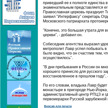
приведший ее к полноте единства в
знаменательным представляется его
Православная церковь празднует Т
заявил "Интерфаксу" секретарь От
Московского патриархата протоиер
"Конечно, это большая утрата для 
церкви", - добавил он.
Собеседник агентства выразил удов
митрополит Лавр успел побывать в
было видно, что он счастлив тем, чт
осуществилось".
"В дни пребывания в России он мног
хорошего принесло для русского за
восстановленное в прошлом году", 
По его словам, владыка Лавр будет
монастыре в пригороде Нью-Йорка 
административный центр РПЦЗ и г
первоиерархи Русской зарубежной 
Версия для печати