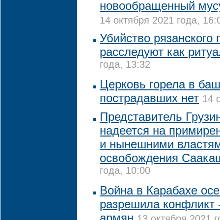
новообращенный мусу
14 октября 2021 года, 16:
Убийство рязанского 
расследуют как риту
года, 13:32
Церковь горела в баш
пострадавших нет
14 
Представитель Грузи
надеется на примир
и нынешними властям
освобождения Саака
года, 10:00
Война в Карабахе осе
разрешила конфликт -
армян
13 октября 2021 г