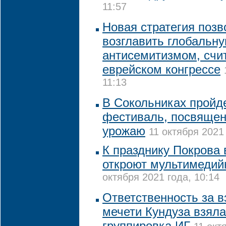
11:57
Новая стратегия поз
возглавить глобальну
антисемитизмом, счи
еврейском конгрессе
11:13
В Сокольниках пройд
фестиваль, посвяще
урожаю
11 октября 2021 
К празднику Покрова 
откроют мультимедий
октября 2021 года, 10:14
Ответственность за в
мечети Кундуза взяла
группировка ИГ