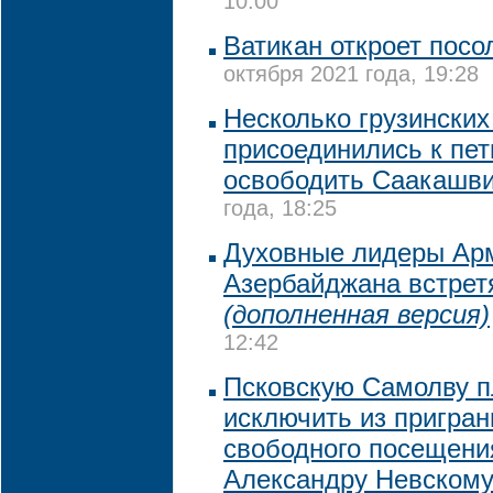
10:00
Ватикан откроет посо
октября 2021 года, 19:28
Несколько грузинских
присоединились к пе
освободить Саакашв
года, 18:25
Духовные лидеры Арм
Азербайджана встрет
(дополненная версия)
12:42
Псковскую Самолву 
исключить из пригран
свободного посещен
Александру Невском