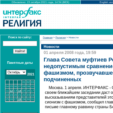
Обновлено: 15 октября 2021 года, 14:54 (МСК)
English ver
Поиск по сайту:
Главная
>
Религия
> Новости
Новости
01 апреля 2008 года, 19:59
Глава Совета муфтиев Р
Памятные даты
недопустимым сравнени
фашизмом, прозвучавшее
2021
подчиненных
01
02
03
04
05
06
07
08
09
10
Москва. 1 апреля. ИНТЕРФАКС - 
11
12
13
14
15
16
17
своем ближайшем заседании даст 
18
19
20
21
22
23
24
высказываниям представителей эт
25
26
27
28
29
30
31
сионизм с фашизмом, сообщил глав
письме главному раввину страны Бе