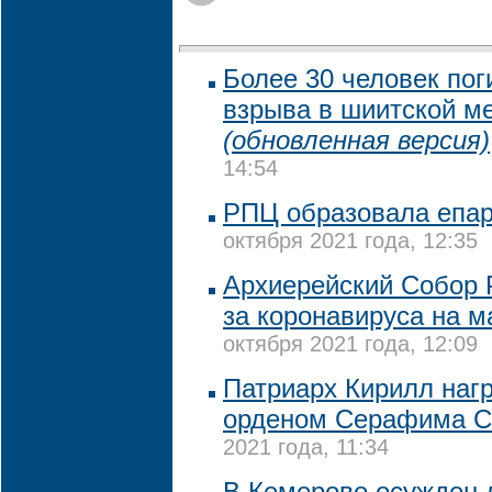
Более 30 человек пог
взрыва в шиитской ме
(обновленная версия)
14:54
РПЦ образовала епа
октября 2021 года, 12:35
Архиерейский Собор 
за коронавируса на м
октября 2021 года, 12:09
Патриарх Кирилл наг
орденом Серафима С
2021 года, 11:34
В Кемерово осужден 