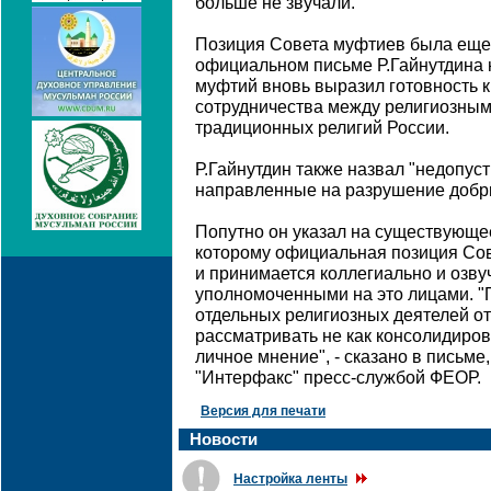
больше не звучали.
Позиция Совета муфтиев была еще
официальном письме Р.Гайнутдина н
муфтий вновь выразил готовность к
сотрудничества между религиозны
традиционных религий России.
Р.Гайнутдин также назвал "недопус
направленные на разрушение добр
Попутно он указал на существующе
которому официальная позиция Со
и принимается коллегиально и озв
уполномоченными на это лицами. 
отдельных религиозных деятелей от
рассматривать не как консолидиров
личное мнение", - сказано в письме
"Интерфакс" пресс-службой ФЕОР.
Версия для печати
Новости
Настройка ленты