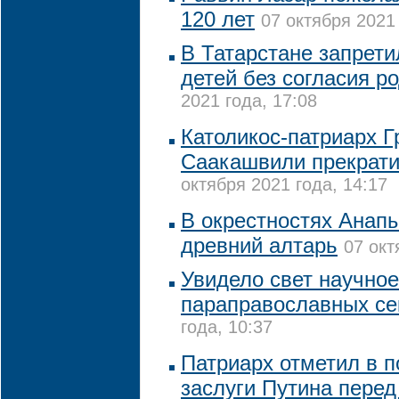
120 лет
07 октября 2021 
В Татарстане запрети
детей без согласия р
2021 года, 17:08
Католикос-патриарх Г
Саакашвили прекрати
октября 2021 года, 14:17
В окрестностях Анап
древний алтарь
07 окт
Увидело свет научное
параправославных се
года, 10:37
Патриарх отметил в 
заслуги Путина перед