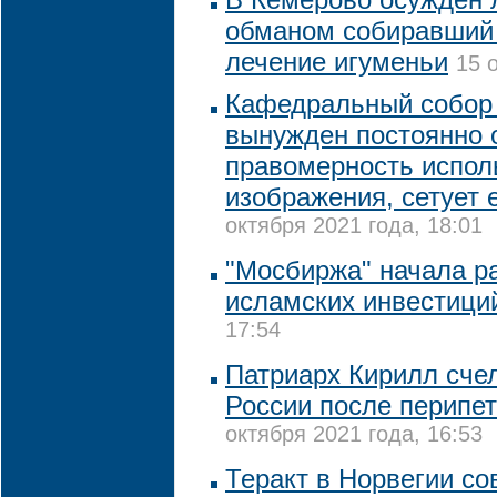
обманом собиравший 
лечение игуменьи
15 
Кафедральный собор
вынужден постоянно 
правомерность испол
изображения, сетует 
октября 2021 года, 18:01
"Мосбиржа" начала р
исламских инвестици
17:54
Патриарх Кирилл сче
России после перипе
октября 2021 года, 16:53
Теракт в Норвегии с