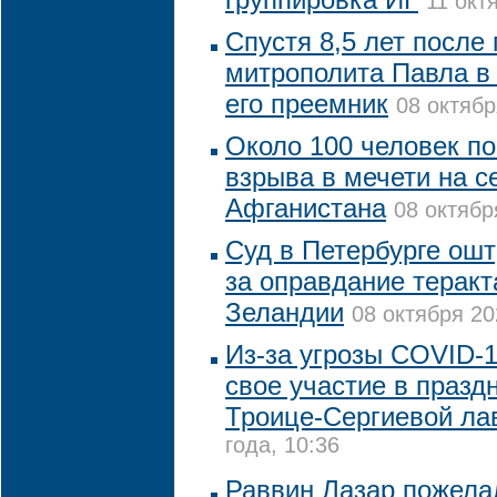
11 окт
Спустя 8,5 лет после
митрополита Павла в
его преемник
08 октябр
Около 100 человек по
взрыва в мечети на с
Афганистана
08 октябр
Суд в Петербурге ош
за оправдание теракт
Зеландии
08 октября 20
Из-за угрозы COVID-1
свое участие в праз
Троице-Сергиевой ла
года, 10:36
Раввин Лазар пожела