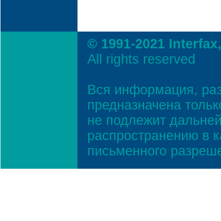
© 1991-2021 Interfax
All rights reserved
Вся информация, ра
предназначена тольк
не подлежит дальней
распространению в к
письменного разреш