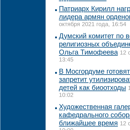
Патриарх Кирилл наг
лидера армян ордено
октября 2021 года, 16:54
Думский комитет по 
религиозных объедин
Ольга Тимофеева
12 
13:45
В Мосгордуме готовят
запретит утилизиров
детей как биоотходы
10:02
Художественная галер
кафедрального собор
ближайшее время
12 