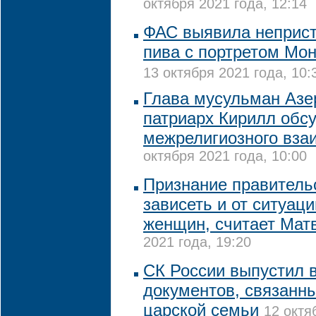
октября 2021 года, 12:14
ФАС выявила неприс
пива с портретом Мо
13 октября 2021 года, 10:
Глава мусульман Азе
патриарх Кирилл обс
межрелигиозного вза
октября 2021 года, 10:00
Признание правитель
зависеть и от ситуац
женщин, считает Мат
2021 года, 19:20
СК России выпустил 
документов, связанн
царской семьи
12 октя