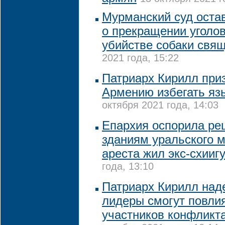
Мурманский суд оста
о прекращении уголов
убийстве собаки свя
2021 года, 15:22
Патриарх Кирилл при
Армению избегать яз
октября 2021 года, 14:03
Епархия оспорила ре
зданиям уральского м
ареста жил экс-схииг
года, 13:10
Патриарх Кирилл наде
лидеры смогут повли
участников конфликт