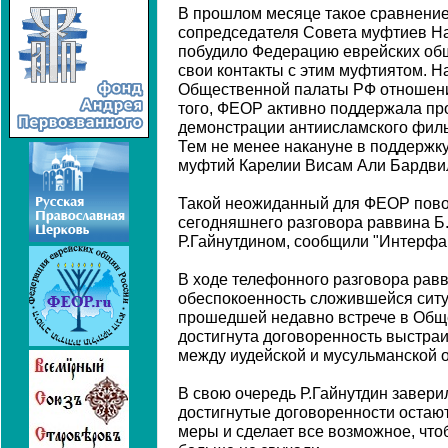
В прошлом месяце такое сравнение 
сопредседателя Совета муфтиев Н
побудило Федерацию еврейских об
свои контакты с этим муфтиятом. Н
Общественной палаты РФ отношени
того, ФЕОР активно поддержала пр
демонстрации антиисламского филь
Тем не менее накануне в поддержк
муфтий Карелии Висам Али Бардви
Такой неожиданный для ФЕОР пово
сегодняшнего разговора раввина Б
Р.Гайнутдином, сообщили "Интерфа
В ходе телефонного разговора рав
обеспокоенность сложившейся ситуа
прошедшей недавно встрече в Общ
достигнута договоренность выстраи
между иудейской и мусульманской 
В свою очередь Р.Гайнутдин заверил
достигнутые договоренности остают
меры и сделает все возможное, чт