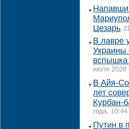
Напавшим
Мариупо
Цезарь
3
В лавре 
Украины
вспышка
июля 2020 
В Айя-Со
лет сове
Курбан-
года, 10:44
Путин в 