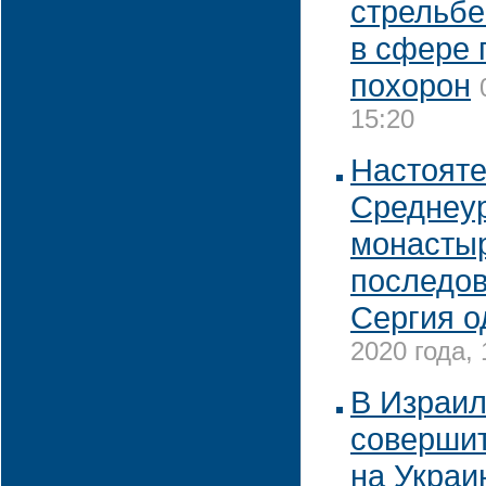
стрельбе
в сфере 
похорон
15:20
Настоят
Среднеур
монасты
последов
Сергия о
2020 года, 
В Израил
соверши
на Украи