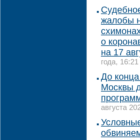
Судебно
жалобы 
схимонах
о корона
на 17 ав
года, 16:21
До конца
Москвы д
програм
августа 202
Условные
обвиняем