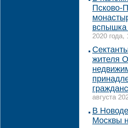
Псково-П
монасты
вспышка
2020 года, 
Сектант
жителя 
недвижим
принадл
гражданс
августа 202
В Новод
Москвы н