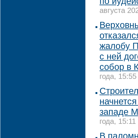
по иудей
августа 202
Верховн
отказалс
жалобу П
с ней до
собор в 
года, 15:55
Строител
начнется 
западе 
года, 15:11
В паломн