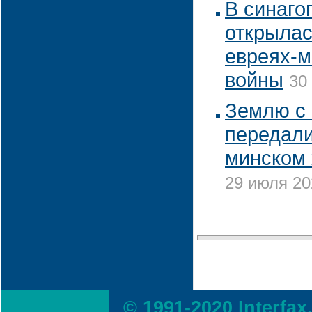
В синаго
открылас
евреях-м
войны
30
Землю с 
передали
минском 
29 июля 20
© 1991-2020 Interfax