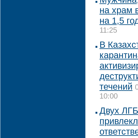
на храм 
на 1,5 го
11:25
В Казахс
карантин
активизи
деструкт
течений
10:00
Двух ЛГБ
привлекл
ответств