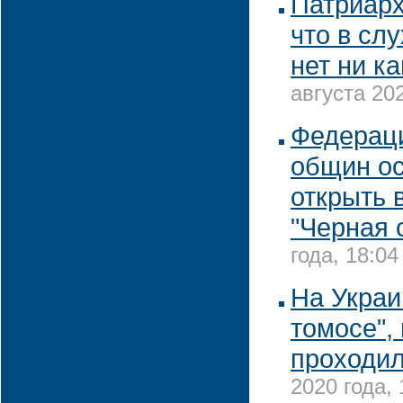
Патриарх
что в слу
нет ни к
августа 202
Федерац
общин о
открыть 
"Черная 
года, 18:04
На Украи
томосе",
проходи
2020 года, 