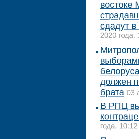
востоке 
страдавш
сдадут в
2020 года, 
Митропол
выборам
белоруса
должен п
брата
03 
В РПЦ вы
контрац
года, 10:12