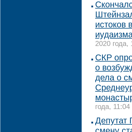
Скончалс
Штейнзал
истоков 
иудаизма
2020 года, 
СКР опр
о возбуж
дела о с
Среднеу
монасты
года, 11:04
Депутат 
смену ст