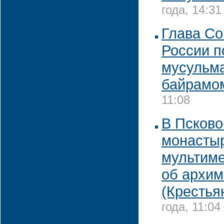
года, 14:31
Глава Со
России п
мусульма
байрамо
11:08
В Псково
монастыр
мультиме
об архим
(Крестья
года, 11:04