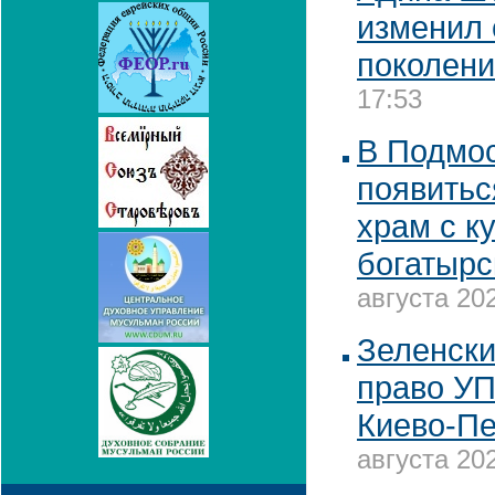
изменил
поколен
17:53
В Подмо
появитьс
храм с к
богатырс
августа 202
Зеленски
право УП
Киево-Пе
августа 202