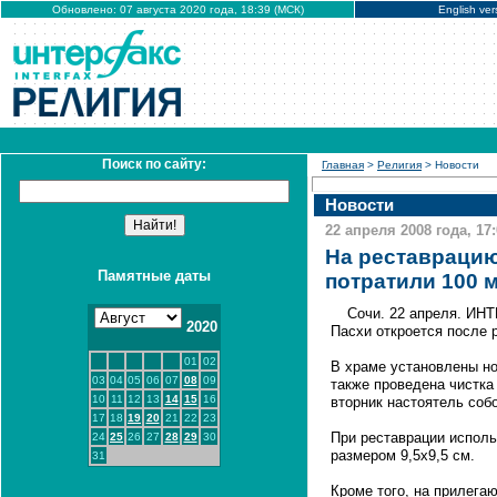
Обновлено: 07 августа 2020 года, 18:39 (МСК)
English ver
Поиск по сайту:
Главная
>
Религия
> Новости
Новости
22 апреля 2008 года, 17
На реставрацию
Памятные даты
потратили 100 
Сочи. 22 апреля. ИН
2020
Пасхи откроется после 
01
02
В храме установлены но
03
04
05
06
07
08
09
также проведена чистка
10
11
12
13
14
15
16
вторник настоятель соб
17
18
19
20
21
22
23
При реставрации исполь
24
25
26
27
28
29
30
размером 9,5x9,5 см.
31
Кроме того, на прилега