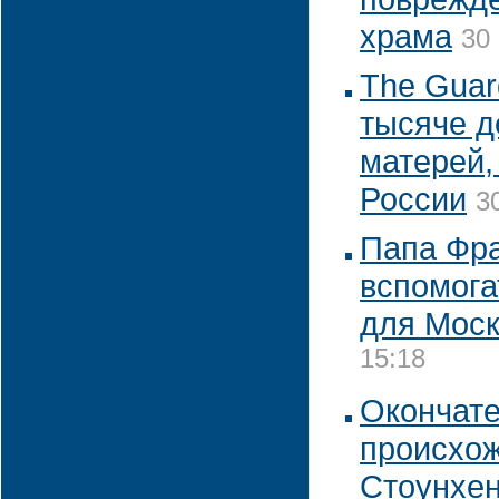
храма
30
The Guar
тысяче д
матерей,
России
3
Папа Фра
вспомога
для Мос
15:18
Окончате
происхож
Стоунхе