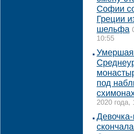
Софии со
Греции и
шельфа
10:55
Умершая
Среднеу
монасты
под набл
схимонах
2020 года, 
Девочка-
скончала