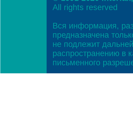
All rights reserved
Вся информация, ра
предназначена тольк
не подлежит дальней
распространению в к
письменного разреш