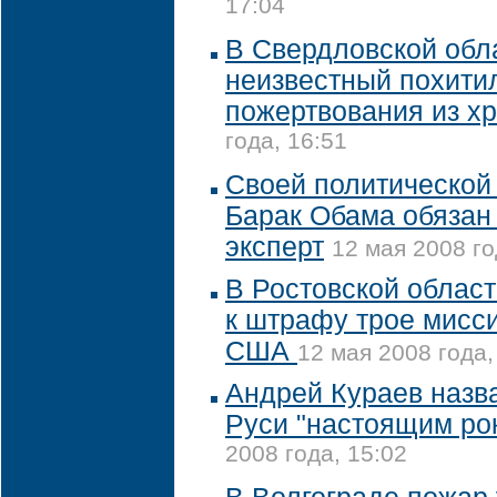
17:04
В Свердловской обл
неизвестный похити
пожертвования из х
года, 16:51
Своей политической
Барак Обама обязан 
эксперт
12 мая 2008 го
В Ростовской облас
к штрафу трое мисс
США
12 мая 2008 года,
Андрей Кураев назв
Руси "настоящим ро
2008 года, 15:02