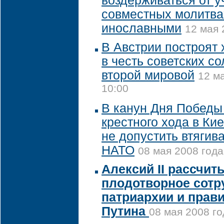
воздерживаться от у
совместных молитва
инославными
12 мая 
В Австрии построят
в честь советских со
второй мировой
12 м
10:00
В канун Дня Победы
крестного хода в Ки
не допустить втягив
НАТО
08 мая 2008 года
Алексий II рассчит
плодотворное сотр
патриархии и прав
Путина
08 мая 2008 го