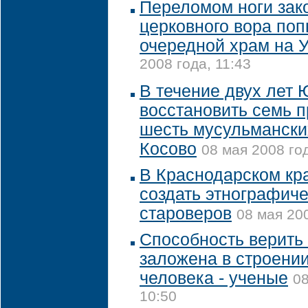
Переломом ноги зак
церковного вора поп
очередной храм на 
2008 года, 11:43
В течение двух лет
восстановить семь 
шесть мусульмански
Косово
08 мая 2008 год
В Краснодарском кра
создать этнографич
староверов
08 мая 200
Способность верить
заложена в строении
человека - ученые
08
10:50