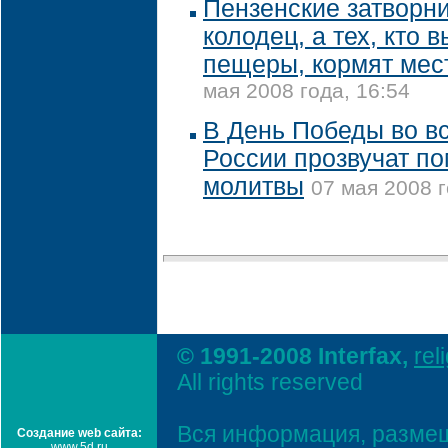
Пензенские затворн
колодец, а тех, кто 
пещеры, кормят мес
мая 2008 года, 16:54
В День Победы во вс
России прозвучат п
молитвы
07 мая 2008 г
© 1991-2008 Interfax,
rel
All rights reserved
Вся информация, размещ
Создание web сайта:
www.5d.ru