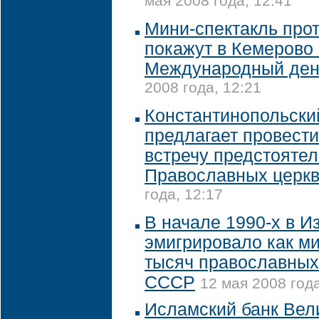
мая 2008 года, 12:41
Мини-спектакль прот
покажут в Кемерово 
Международный ден
2008 года, 12:21
Константинопольски
предлагает провести
встречу предстояте
Православных церк
года, 12:17
В начале 1990-х в И
эмигрировало как м
тысяч православных
СССР
12 мая 2008 года
Исламский банк Вел