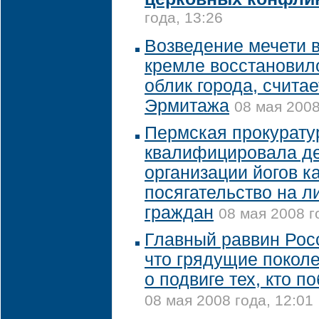
года, 13:26
Возведение мечети 
кремле восстановил
облик города, счита
Эрмитажа
08 мая 2008
Пермская прокурату
квалифицировала де
организации йогов к
посягательство на л
граждан
08 мая 2008 г
Главный раввин Рос
что грядущие поколе
о подвиге тех, кто 
08 мая 2008 года, 12:01