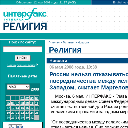
Обновлено: 12 мая 2008 года, 21:17 (МСК)
English ver
Поиск по сайту:
Главная
>
Религия
> Новости
Религия
Новости
Расширенный поиск
06 мая 2008 года, 10:38
России нельзя отказыватьс
Памятные даты
посредничества между ис
Западом, считает Маргело
2008
Москва. 6 мая. ИНТЕРФАКС - Глава 
01
02
03
04
международным делам Совета Федер
05
06
07
08
09
10
11
считает естественной для России рол
12
13
14
15
16
17
18
исламскими странами и западным мир
19
20
21
22
23
24
25
26
27
28
29
30
31
"От посредничества между исламским
отказываться нельзя. Оно должно ост