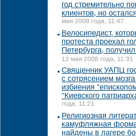
год стремительно п
клиентов, но остал
мая 2008 года, 11:47
Велосипедист, котор
протеста проехал го
Петербурга, получил
12 мая 2008 года, 11:31
Священник УАПЦ го
с сотрясением мозга
избиения "епископом"
"Киевского патриарх
года, 11:21
Религиозная литерат
камуфляжная форма
найдены в лагере бо