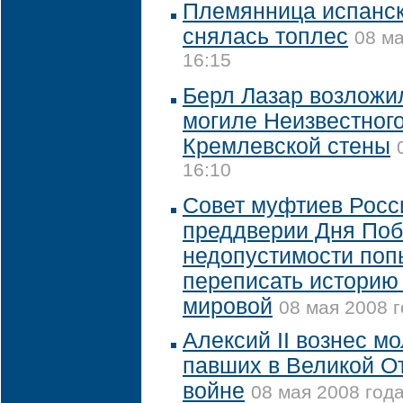
Племянница испанск
снялась топлес
08 ма
16:15
Берл Лазар возложил
могиле Неизвестного
Кремлевской стены
16:10
Совет муфтиев Росс
преддверии Дня Поб
недопустимости поп
переписать историю
мировой
08 мая 2008 г
Алексий II вознес мо
павших в Великой О
войне
08 мая 2008 года