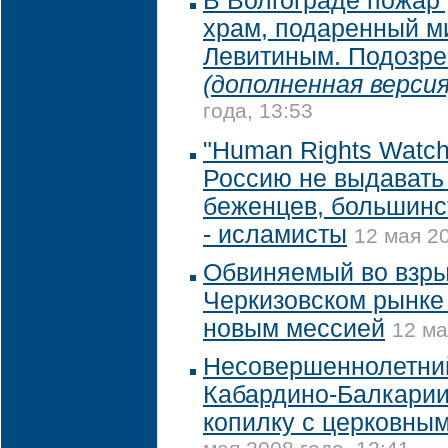
В Волгограде пожар
храм, подаренный м
Левитиным. Подозре
(дополненная версия
года, 13:53
"Human Rights Watch
Россию не выдавать
беженцев, большинс
- исламисты
12 мая 20
Обвиняемый во взры
Черкизовском рынке
новым мессией
12 ма
Несовершеннолетни
Кабардино-Балкарии
копилку с церковны