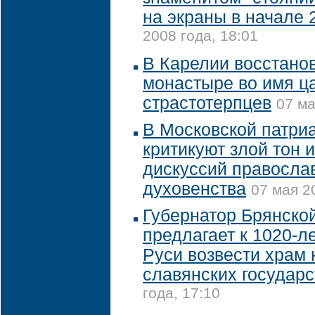
на экраны в начале 
2008 года, 18:01
В Карелии восстанов
монастыре во имя ц
страстотерпцев
07 ма
В Московской патри
критикуют злой тон 
дискуссий правосла
духовенства
07 мая 2
Губернатор Брянско
предлагает к 1020-
Руси возвести храм 
славянских государс
года, 17:10