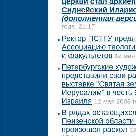
церкви стал архие
Сиднейский Илари
(дополненная верс
года, 21:17
Ректор ПСТГУ предл
Ассоциацию теологи
и факультетов
12 мая
Петербургские худо
представили свои р
выставке "Святая з
Иерусалим" в честь 
Израиля
12 мая 2008 г
В рядах остающихся
Пензенской области 
произошел раскол
12