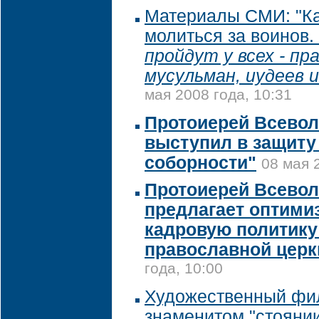
Материалы СМИ: "Ка
молиться за воинов.
пройдут у всех - пр
мусульман, иудеев 
мая 2008 года, 10:31
Протоиерей Всево
выступил в защиту
соборности"
08 мая 
Протоиерей Всево
предлагает оптими
кадровую политику
православной церк
года, 10:00
Художественный фи
знаменитом "стояни