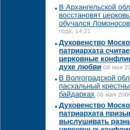
В Архангельской об
восстановят церковь
обучался Ломоносов
года, 14:21
Духовенство Моско
патриархата считае
церковные конфлик
духе любви
08 мая 2
В Волгоградской об
пасхальный крестны
байдарках
08 мая 2008
Духовенство Моско
патриархата призы
выслушивать разн
церковных конфли