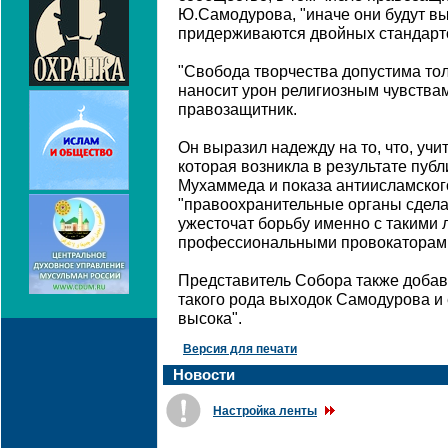
Ю.Самодурова, "иначе они будут в
придерживаются двойных стандарт
"Свобода творчества допустима толь
наносит урон религиозным чувствам
правозащитник.
Он выразил надежду на то, что, уч
которая возникла в результате публ
Мухаммеда и показа антиисламског
"правоохранительные органы сдел
ужесточат борьбу именно с такими л
профессиональными провокаторам
Представитель Собора также добави
такого рода выходок Самодурова и 
высока".
Версия для печати
Новости
Настройка ленты