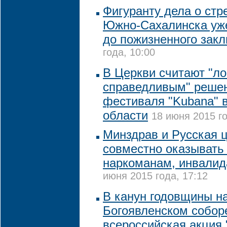
Фигуранту дела о стр
Южно-Сахалинска уже
до пожизненного зак
года, 10:00
В Церкви считают "л
справедливым" решен
фестиваля "Kubana" 
области
18 июня 2015 го
Минздрав и Русская ц
совместно оказывать
наркоманам, инвали
июня 2015 года, 17:12
В канун годовщины н
Богоявленском собор
всероссийская акция 