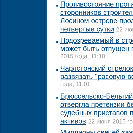
Противостояние прот
сторонников строител
Лосином острове про
четвертые сутки
22 ию
Подозреваемый в стр
может быть отпущен 
2015 года, 11:10
Чарлстонский стрелок
развязать "расовую в
года, 11:01
Брюссельско-Бельгий
отвергла претензии б
судебных приставов п
активов
22 июня 2015 го
Миллионы свечей зажг