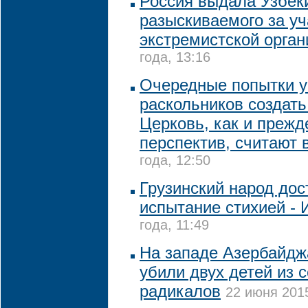
Россия выдала Узбек
разыскиваемого за уч
экстремистской орган
года, 13:16
Очередные попытки у
раскольников создат
Церковь, как и прежд
перспектив, считают 
года, 12:50
Грузинский народ до
испытание стихией - И
года, 11:49
На западе Азербайдж
убили двух детей из 
радикалов
22 июня 2015