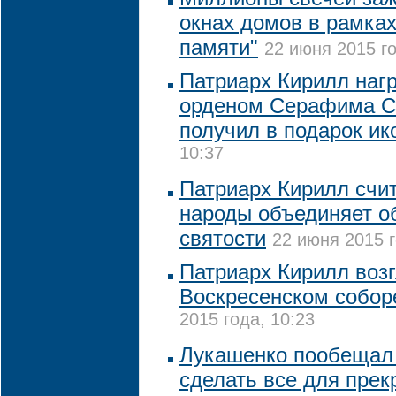
окнах домов в рамках
памяти"
22 июня 2015 го
Патриарх Кирилл наг
орденом Серафима С
получил в подарок ик
10:37
Патриарх Кирилл счит
народы объединяет о
святости
22 июня 2015 г
Патриарх Кирилл возг
Воскресенском собор
2015 года, 10:23
Лукашенко пообещал 
сделать все для пре