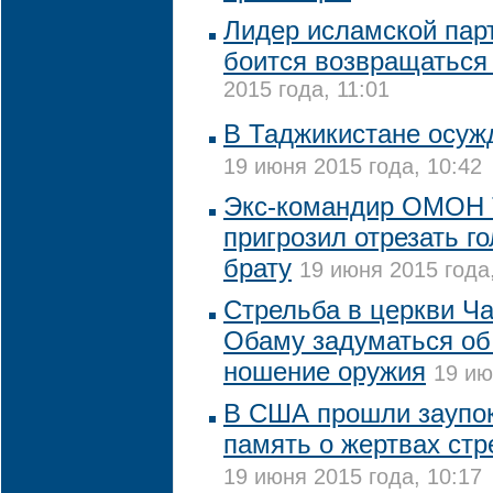
Лидер исламской пар
боится возвращаться
2015 года, 11:01
В Таджикистане осуж
19 июня 2015 года, 10:42
Экс-командир ОМОН 
пригрозил отрезать г
брату
19 июня 2015 года
Стрельба в церкви Ч
Обаму задуматься об
ношение оружия
19 ию
В США прошли заупо
память о жертвах ст
19 июня 2015 года, 10:17