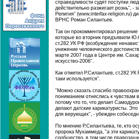
справедливости судят поступки люд
действительно разжигает рознь", - 
Религия" (www.interfax-religion.ru)
ВРНС Роман Силантьев.
Так он прокомментировал решение 
которые во вторник предъявили Ю.
ст.282 УК РФ (возбуждение ненавис
унижение человеческого достоинств
марте 2007 года в Центре им. Саха
искусство-2006".
Как отметил Р.Силантьев, ст.282 УК 
таки используется".
"Можно сказать спасибо правоохра
пониманием отнеслись к чувствам 
потому что то, что делает Самодуров
делают датские карикатуристы. Эт
для верующих", - убежден собеседн
По мнению Р.Силантьева, те, кто ос
пророка Мухаммеда, "а эти карикат
сообщество, в том числе правозащи