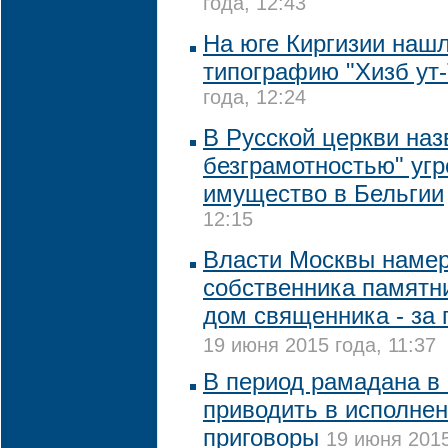
года, 12:43
На юге Киргизии наш
типографию "Хизб ут
года, 12:24
В Русской церкви на
безграмотностью" угр
имущество в Бельгии
12:15
Власти Москвы намер
собственника памятни
дом священника - за
19 июня 2015 года, 11:37
В период рамадана в 
приводить в исполне
приговоры
19 июня 2015