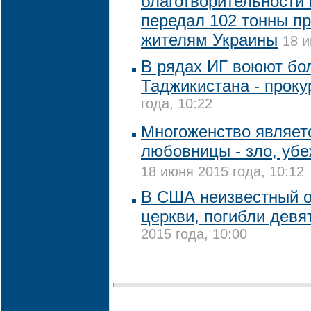
благотворительности 
передал 102 тонны п
жителям Украины
18 и
В рядах ИГ воюют бо
Таджикистана - проку
года, 10:22
Многоженство являетс
любовницы - зло, убе
18 июня 2015 года, 10:12
В США неизвестный о
церкви, погибли девя
2015 года, 10:00