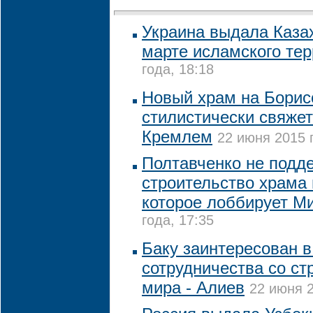
Украина выдала Каза
марте исламского те
года, 18:18
Новый храм на Борис
стилистически свяжет
Кремлем
22 июня 2015 
Полтавченко не подд
строительство храма 
которое лоббирует М
года, 17:35
Баку заинтересован в
сотрудничества со ст
мира - Алиев
22 июня 2