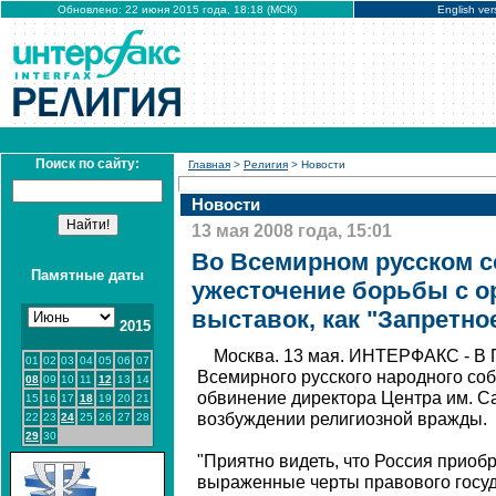
Обновлено: 22 июня 2015 года, 18:18 (МСК)
English ver
Поиск по сайту:
Главная
>
Религия
> Новости
Новости
13 мая 2008 года, 15:01
Во Всемирном русском с
Памятные даты
ужесточение борьбы с о
выставок, как "Запретно
2015
Москва. 13 мая. ИНТЕРФАКС - В
01
02
03
04
05
06
07
Всемирного русского народного со
08
09
10
11
12
13
14
обвинение директора Центра им. 
15
16
17
18
19
20
21
возбуждении религиозной вражды.
22
23
24
25
26
27
28
29
30
"Приятно видеть, что Россия приобр
выраженные черты правового госуд