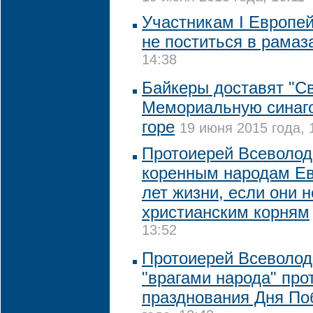
Участникам I Европей
не поститься в рамаз
14:38
Байкеры доставят "Св
Мемориальную синаго
горе
19 июня 2015 года, 
Протоиерей Всеволод
коренным народам Ев
лет жизни, если они н
христианским корням
13:52
Протоиерей Всеволод
"врагами народа" про
празднования Дня П