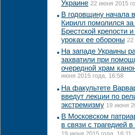
Украине
22 июня 2015 го
В годовщину начала 
Кирилл помолился за 
Брестской крепости и
уроках ее обороны
22
На западе Украины р
захватили при помощи
очередной храм кано
июня 2015 года, 16:58
На факультете Варва
введут лекции по рел
экстремизму
19 июня 2
В Московском патриа
в связи с трагедией в
19 июня 2015 года, 16:11