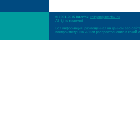
© 1991-2015 Interfax,
religion@interfax.ru
All rights reserved
Вся информация, размещенная на данном веб-сайте
воспроизведению и / или распространению в какой-