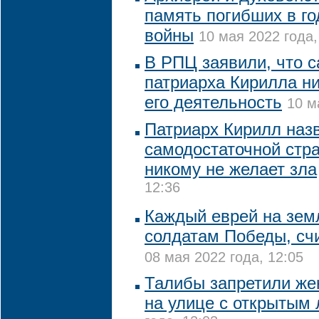
память погибших в г
войны
10 мая 2022 года,
В РПЦ заявили, что с
патриарха Кирилла ни
его деятельность
10 м
Патриарх Кирилл наз
самодостаточной стра
никому не желает зла
12:36
Каждый еврей на зем
солдатам Победы, сч
08 мая 2022 года, 12:05
Талибы запретили же
на улице с открытым