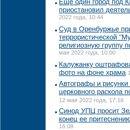
Еще один город под 
приостановил деятел
2022 года, 10:44
Суд в Оренбуржье пр
террористической "М
религиозную группу п
мая 2022 года, 10:00
Калужанку оштрафова
фото на фоне храма
Автографы и рисунки
церковного раскола п
12 мая 2022 года, 17:16
Синод УПЦ просит Зе
конец ее притеснени
16:08