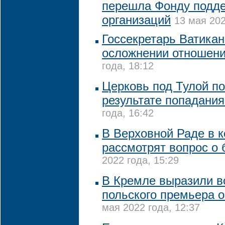
перешла Фонду подде
организаций
13 мая 202
Госсекретарь Ватикан
осложнении отношен
года, 18:12
Церковь под Тулой п
результате попадани
года, 16:42
В Верховной Раде в 
рассмотрят вопрос о
2022 года, 15:29
В Кремле выразили 
польского премьера о
мая 2022 года, 12:37