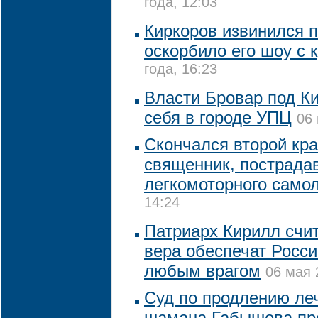
года, 12:03
Киркоров извинился п
оскорбило его шоу с 
года, 16:23
Власти Бровар под К
себя в городе УПЦ
06 
Скончался второй кр
священник, пострада
легкомоторного само
14:24
Патриарх Кирилл счит
вера обеспечат Росси
любым врагом
06 мая 
Суд по продлению леч
шамана Габышева про