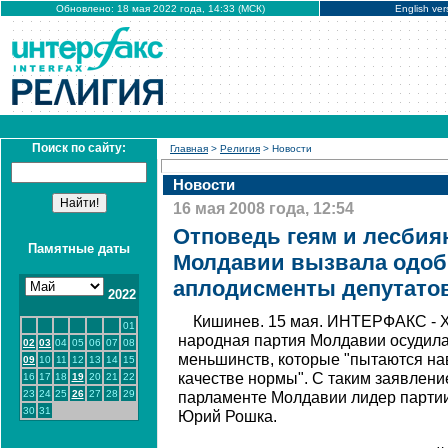
Обновлено: 18 мая 2022 года, 14:33 (МСК)
English ver
Поиск по сайту:
Главная
>
Религия
> Новости
Новости
16 мая 2008 года, 12:54
Отповедь геям и лесбия
Памятные даты
Молдавии вызвала одо
аплодисменты депутато
2022
Кишинев. 15 мая. ИНТЕРФАКС - Х
01
народная партия Молдавии осудил
02
03
04
05
06
07
08
меньшинств, которые "пытаются на
09
10
11
12
13
14
15
качестве нормы". С таким заявлени
16
17
18
19
20
21
22
23
24
25
26
27
28
29
парламенте Молдавии лидер партии
30
31
Юрий Рошка.