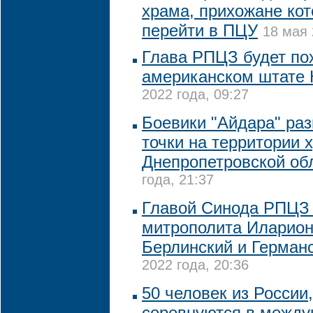
храма, прихожане кот
перейти в ПЦУ
18 мая 
Глава РПЦЗ будет по
американском штате
2022 года, 09:27
Боевики "Айдара" ра
точки на территории 
Днепропетровской об
года, 21:37
Главой Синода РПЦЗ 
митрополита Иларион
Берлинский и Герман
2022 года, 20:36
50 человек из России
соревнуются в между