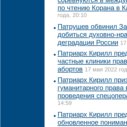
по чтению Корана в К
года, 20:10
Патрушев обвинил За
добиться духовно-нр
деградации России
17
Патриарх Кирилл пре
частные клиники пра
абортов
17 мая 2022 год
Патриарх Кирилл при
гуманитарного права 
проведения спецопер
14:59
Патриарх Кирилл пре
обновленное пониман