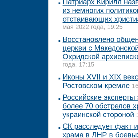
Патриарх Кирилл наз
из немногих политико
отстаивающих христи
мая 2022 года, 19:25
Восстановлено обще
церкви с Македонской
Охридской архиеписк
года, 17:15
Иконы XVII и XIX век
Ростовском кремле
16
Российские эксперты
более 70 обстрелов 
украинской стороной
СК расследует факт 
храма в ЛНР в боевы