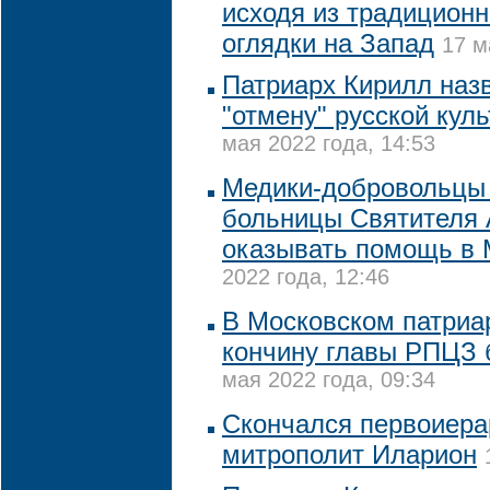
исходя из традиционн
оглядки на Запад
17 м
Патриарх Кирилл наз
"отмену" русской кул
мая 2022 года, 14:53
Медики-добровольцы
больницы Cвятителя 
оказывать помощь в 
2022 года, 12:46
В Московском патриа
кончину главы РПЦЗ 
мая 2022 года, 09:34
Скончался первоиер
митрополит Иларион