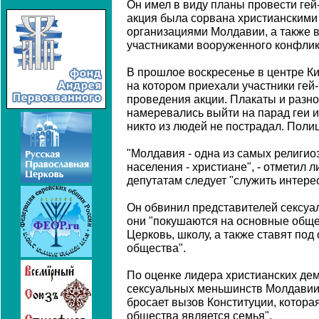
Он имел в виду планы провести гей
акция была сорвана христианскими
организациями Молдавии, а также 
участниками вооруженного конфлик
В прошлое воскресенье в центре К
на котором приехали участники гей
проведения акции. Плакаты и разн
намеревались выйти на парад геи и
никто из людей не пострадал. Поли
"Молдавия - одна из самых религи
населения - христиане", - отметил л
депутатам следует "служить интерес
Он обвинил представителей сексуа
они "покушаются на основные обще
Церковь, школу, а также ставят под
общества".
По оценке лидера христианских дем
сексуальных меньшинств Молдавии,
бросает вызов Конституции, котора
общества является семья".