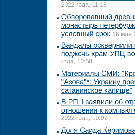
2022 года, 11:18
Обворовавший древни
монастырь петербурж
условный срок
16 мая 
Вандалы осквернили 
поджечь храм УПЦ во
года, 10:58
Материалы СМИ: "Кр
"Азова"*: Украину пр
сатанинское капище"
В РПЦ заявили об от
отношении к компьют
2022 года, 10:07
Доля Саида Керимова