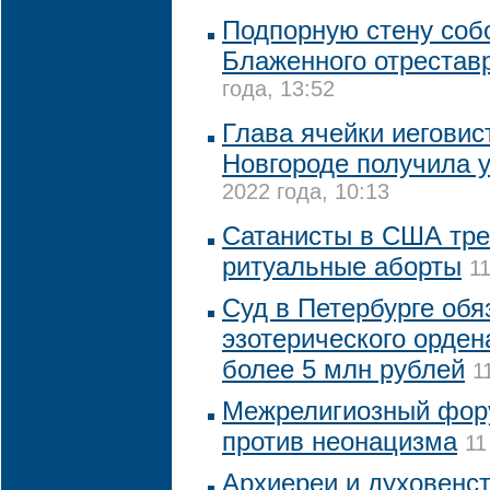
Подпорную стену соб
Блаженного отрестав
года, 13:52
Глава ячейки иегови
Новгороде получила 
2022 года, 10:13
Сатанисты в США тре
ритуальные аборты
1
Суд в Петербурге обя
эзотерического орден
более 5 млн рублей
1
Межрелигиозный фор
против неонацизма
11
Архиереи и духовенс