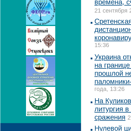
времена, с
21 сентября 
Сретенска
дистанцион
коронавир
15:36
Украина от
на границе
прошлой н
паломники
года, 13:26
На Кулико
литургия в
сражения
2
Нулевой ци