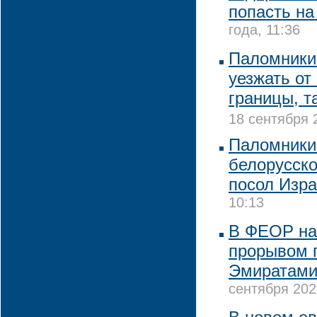
попасть на
года, 11:36
Паломники
уезжать от
границы, т
18 сентября 
Паломники
белорусско
посол Изр
10:13
В ФЕОР на
прорывом 
Эмиратами
сентября 202