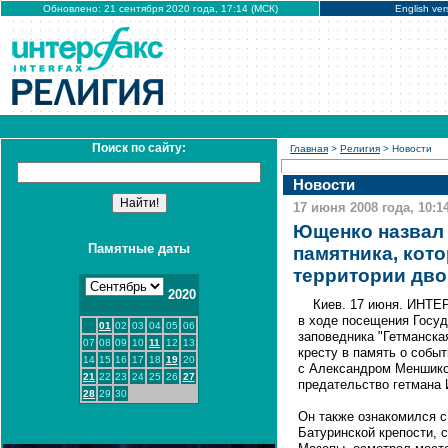
Обновлено: 21 сентября 2020 года, 17:14 (МСК)
English ver
Поиск по сайту:
Главная
>
Религия
> Новости
Новости
17 июня 2008 года, 10:1
Ющенко назвал 
Памятные даты
памятника, кот
территории дв
2020
Киев. 17 июня. ИНТЕ
в ходе посещения Госуд
01
02
03
04
05
06
заповедника "Гетманска
07
08
09
10
11
12
13
кресту в память о событ
14
15
16
17
18
19
20
с Александром Меншиков
21
22
23
24
25
26
27
предательство гетмана
28
29
30
Он также ознакомился с
Батуринской крепости, 