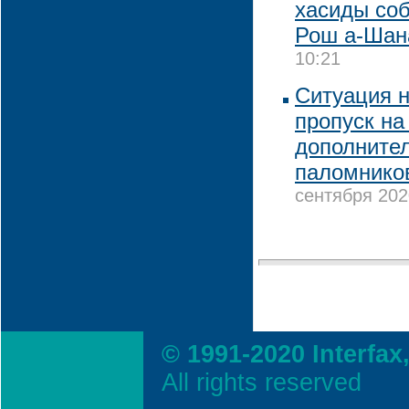
хасиды соб
Рош а-Шан
10:21
Ситуация н
пропуск на
дополнител
паломнико
сентября 202
© 1991-2020 Interfax
All rights reserved