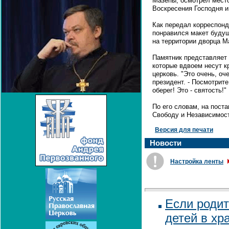
Мазепы, осмотрел место
Воскресения Господня 
Как передал корреспон
понравился макет будущ
на территории дворца М
Памятник представляет 
которые вдвоем несут к
церковь. "Это очень, оч
президент. - Посмотрите
оберег! Это - святость!"
По его словам, на пост
Свободу и Независимост
Версия для печати
Новости
Настройка ленты
Если родит
детей в хр