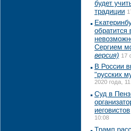
будет учит
традиции
1
Екатеринбу
обратится 
невозможно
Сергием м
версия)
17 
В России в
"русских м
2020 года, 11
Суд в Пенз
организато
иеговистов
10:08
Трамп рас