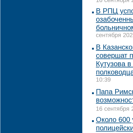
16 сентября 
В РПЦ усп
озабоченны
больнично
сентября 202
В Казанско
совершат п
Кутузова в
полководц
10:39
Папа Римс
возможнос
16 сентября 
Около 600 
полицейски