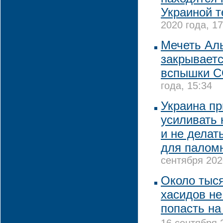
Украиной т
2020 года, 17
Мечеть Ал
закрываетс
вспышки C
года, 15:34
Украина пр
усиливать 
и не делат
для палом
сентября 202
Около тыс
хасидов не
попасть на