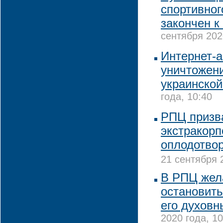
спортивног
закончен к
сентября 202
Интернет-а
уничтожени
украинско
года, 10:40
РПЦ призв
экстракор
оплодотво
21 сентября 
В РПЦ жел
остановить
его духовн
2020 года, 10