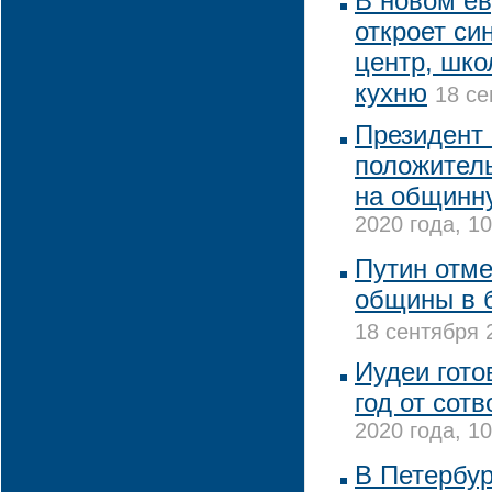
В новом е
откроет си
центр, шко
кухню
18 се
Президент
положител
на общинн
2020 года, 10
Путин отме
общины в 
18 сентября 
Иудеи гото
год от сот
2020 года, 10
В Петербур