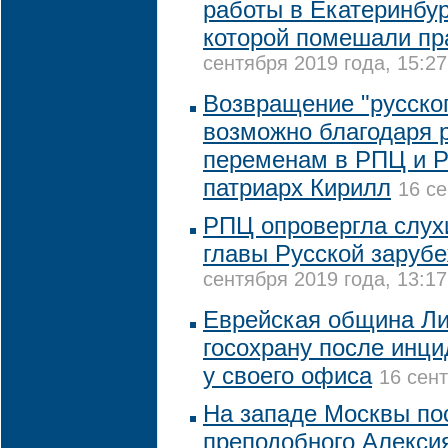
работы в Екатеринбу
которой помешали п
сентября 2019 года, 15:27
Возвращение "русског
возможно благодаря
переменам в РПЦ и Р
патриарх Кирилл
16 се
РПЦ опровергла слух
главы Русской заруб
сентября 2019 года, 13:17
Еврейская община Ли
госохрану после инци
у своего офиса
16 сент
На западе Москвы по
преподобного Алексия