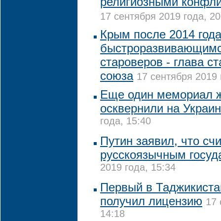
религиозными конфли
17 сентября 2019 года, 20
Крым после 2014 год
быстроразвивающимс
староверов - глава с
союза
17 сентября 2019 
Еще один мемориал 
осквернили на Украи
года, 15:40
Путин заявил, что сч
русскоязычным госуд
2019 года, 15:34
Первый в Таджикиста
получил лицензию
17 
14:18