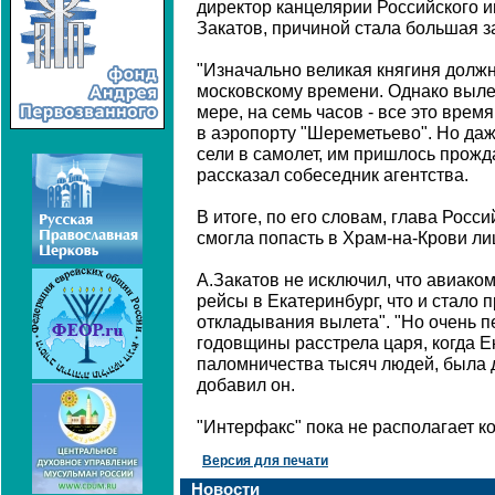
директор канцелярии Российского 
Закатов, причиной стала большая з
"Изначально великая княгиня должн
московскому времени. Однако выле
мере, на семь часов - все это вре
в аэропорту "Шереметьево". Но даж
сели в самолет, им пришлось прожда
рассказал собеседник агентства.
В итоге, по его словам, глава Росс
смогла попасть в Храм-на-Крови ли
А.Закатов не исключил, что авиак
рейсы в Екатеринбург, что и стало 
откладывания вылета". "Но очень п
годовщины расстрела царя, когда Е
паломничества тысяч людей, была д
добавил он.
"Интерфакс" пока не располагает 
Версия для печати
Новости