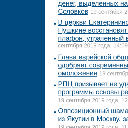
денег, выделенных н
Соловков
19 сентября 2
В церкви Екатерининс
Пушкине восстановят
плафон, утраченный 
сентября 2019 года, 14:09
Глава еврейской общ
одобряет современн
омоложения
19 сентябр
РПЦ призывает не уд
программы основы ре
19 сентября 2019 года, 12
Оппозиционный шама
из Якутии в Москву, 
19 сентября 2019 года, 11