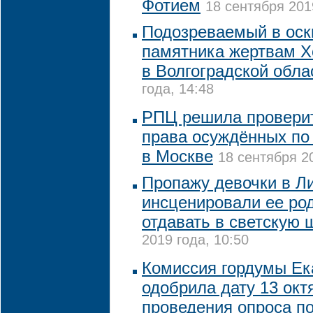
Фотием
18 сентября 201
Подозреваемый в оск
памятника жертвам Х
в Волгоградской обла
года, 14:48
РПЦ решила проверит
права осуждённых по
в Москве
18 сентября 20
Пропажу девочки в Л
инсценировали ее род
отдавать в светскую 
2019 года, 10:50
Комиссия гордумы Ек
одобрила дату 13 окт
проведения опроса п