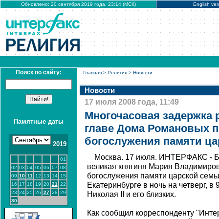
Обновлено: 20 сентября 2019 года, 23:14 (МСК)
English ver
Поиск по сайту:
Главная
>
Религия
> Новости
Новости
17 июля 2008 года, 11:49
Многочасовая задержка 
Памятные даты
главе Дома Романовых п
богослужения памяти ца
2019
Москва. 17 июля. ИНТЕРФАКС - Б
01
великая княгиня Мария Владимиров
02
03
04
05
06
07
08
богослужения памяти царской семь
09
10
11
12
13
14
15
Екатеринбурге в ночь на четверг, в
16
17
18
19
20
21
22
23
24
25
26
27
28
29
Николая II и его близких.
30
Как сообщил корреспонденту "Интер