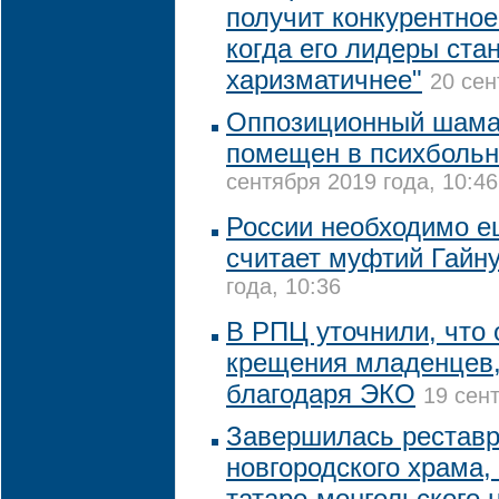
получит конкурентно
когда его лидеры ста
харизматичнее"
20 сен
Оппозиционный шам
помещен в психбольн
сентября 2019 года, 10:46
России необходимо е
считает муфтий Гайн
года, 10:36
В РПЦ уточнили, что 
крещения младенцев
благодаря ЭКО
19 сент
Завершилась реставр
новгородского храма,
татаро-монгольского 