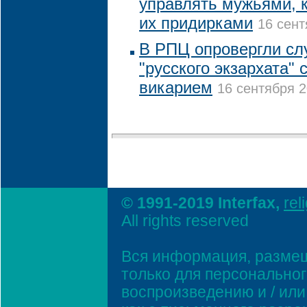
управлять мужьями, 
их придирками
16 сент
В РПЦ опровергли слу
"русского экзархата"
викарием
16 сентября 2
© 1991-2019 Interfax,
rel
All rights reserved
Вся информация, размещ
только для персонально
воспроизведению и / ил