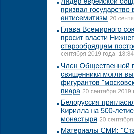
Лидер еврейской общ
призвал государство 
антисемитизм
20 сентя
Глава Всемирного со
просит власти Нижне
старообрядцам постр
сентября 2019 года, 13:34
Член Общественной п
священники могли вы
фигурантов "московск
пиара
20 сентября 2019 
Белоруссия пригласи
Кирилла на 500-лети
монастыря
20 сентября
Материалы СМИ: "Ст