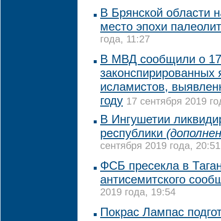
В Брянской области 
место эпохи палеоли
года, 11:27
В МВД сообщили о 1
законспирированных 
исламистов, выявлен
году
17 сентября 2019 го
В Ингушетии ликвиди
республики
(дополнен
сентября 2019 года, 20:51
ФСБ пресекла в Тага
антисемитского сооб
2019 года, 19:54
Покрас Лампас подго