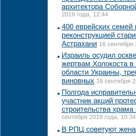
архитектора Соборно
2019 года, 12:44
400 еврейских семей 
реконструкцией стари
Астрахани
16 сентября 
Израиль осудил оскв
жертвам Холокоста в
области Украины, тре
виновных
16 сентября 2
Полгода исправитель
участник акций проте
строительства храма 
сентября 2019 года, 10:34
В РПЦ советуют жена