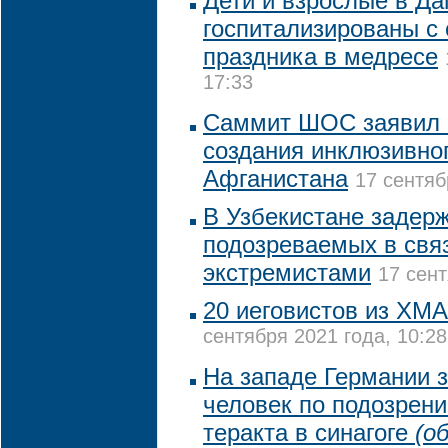
Дети и взрослые в Да
госпитализированы с
праздника в медресе
17:33
Саммит ШОС заявил 
создания инклюзивно
Афганистана
17 сентяб
В Узбекистане задер
подозреваемых в свя
экстремистами
17 сент
20 иеговистов из ХМА
сентября 2021 года, 10:28
На западе Германии 
человек по подозрени
теракта в синагоге
(о