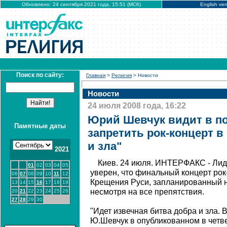
Обновлено: 24 сентября 2021 года, 15:51 (МСК)
English ver
Поиск по сайту:
Главная
>
Религия
> Новости
Новости
24 июля 2008 года, 16:22
Юрий Шевчук видит в п
Памятные даты
запретить рок-концерт в
и зла"
2021
Киев. 24 июля. ИНТЕРФАКС - Лид
01
02
03
04
05
уверен, что финальный концерт рок-
06
07
08
09
10
11
12
Крещения Руси, запланированный на
13
14
15
16
17
18
19
несмотря на все препятствия.
20
21
22
23
24
25
26
27
28
29
30
"Идет извечная битва добра и зла. Во
Ю.Шевчук в опубликованном в четве