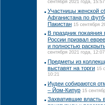
сентября 2021 года, 15:57
Участницы женской с
Афганистана по футб
Пакистан
15 сентября 2
В праздник покаяния 
России призвал евре
и полностью раскрыт
сентября 2021 года, 12:07
Предметы из коллекц
выставят на торги
15 
10:21
Иудеи собираются от
– Йом-Кипур
15 сентябр
Захватившие власть 