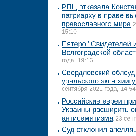
РПЦ отказала Конста
патриарху в праве вы
православного мира
2
15:10
Пятеро "Свидетелей 
Волгоградской област
года, 19:16
Свердловский облсуд
уральского экс-схии
сентября 2021 года, 14:54
Российские евреи при
Украины расширить о
антисемитизма
23 сент
Суд отклонил апелля