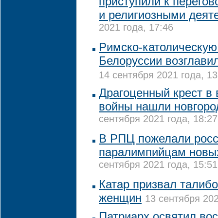
приступили к перегов
и религиозными деят
2021 года, 17:46
Римско-католическую
Белоруссии возглави
14 сентября 2021 года, 13
Драгоценный крест в
войны нашли новгоро
сентября 2021 года, 18:27
В РПЦ пожелали рос
паралимпийцам новы
сентября 2021 года, 15:51
Катар призвал талибо
женщин
13 сентября 202
Патриарх освятил во