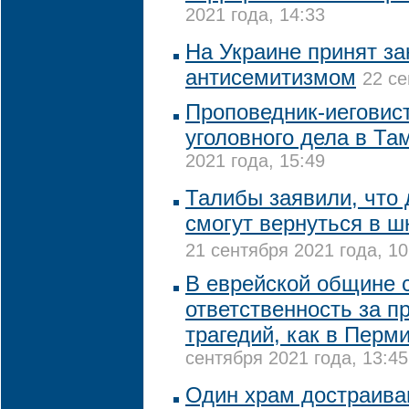
2021 года, 14:33
На Украине принят за
антисемитизмом
22 се
Проповедник-иеговис
уголовного дела в Та
2021 года, 15:49
Талибы заявили, что
смогут вернуться в 
21 сентября 2021 года, 10
В еврейской общине с
ответственность за п
трагедий, как в Перми
сентября 2021 года, 13:45
Один храм достраива