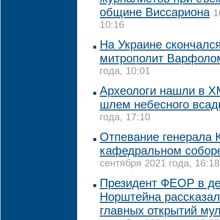
общине Виссариона
1
10:16
На Украине скончалс
митрополит Варфоло
года, 10:01
Археологи нашли в Х
шлем небесного всад
года, 17:10
Отпевание генерала 
кафедральном собор
сентября 2021 года, 16:18
Президент ФЕОР в де
Норштейна рассказал
главных открытий му