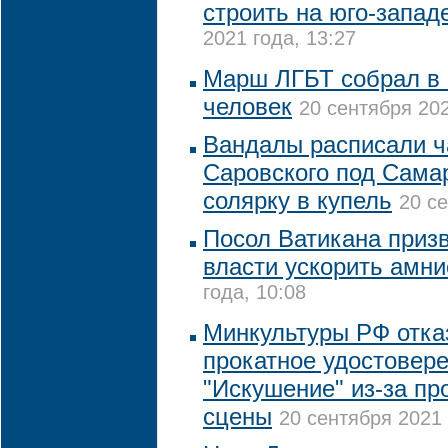
строить на юго-запад
2021 года, 13:27
Марш ЛГБТ собрал в К
человек
20 сентября 202
Вандалы расписали 
Саровского под Сама
солярку в купель
20 се
Посол Ватикана приз
власти ускорить амн
года, 10:08
Минкультуры РФ отка
прокатное удостовер
"Искушение" из-за п
сцены
20 сентября 2021 