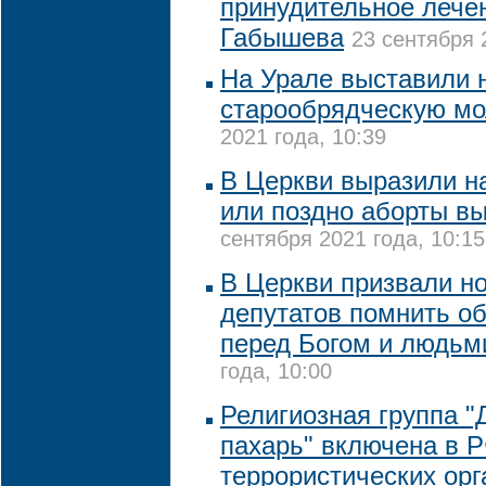
принудительное лече
Габышева
23 сентября 
На Урале выставили 
старообрядческую м
2021 года, 10:39
В Церкви выразили на
или поздно аборты в
сентября 2021 года, 10:15
В Церкви призвали н
депутатов помнить об
перед Богом и людьм
года, 10:00
Религиозная группа 
пахарь" включена в Р
террористических орг