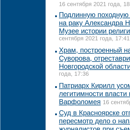
16 сентября 2021 года, 18
Подлинную походную 
на раку Александра Н
Музее истории религи
сентября 2021 года, 17:41
Храм, построенный н
Суворова, отреставр
Новгородской област
года, 17:36
Патриарх Кирилл усо
легитимности власти 
Варфоломея
16 сентяб
Суд в Красноярске от
пересмотр дело о нап
журналистов при съе