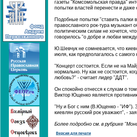
газеты "Комсомольская правда" ин
попытки властей перенести и даже 
Подобные попытки "ставить палки в
православного рок-тура музыкант о
политическим силам не хочется, чт
говорилось "о добре и любви между
Ю.Шевчук не сомневается, что киев
июля, как предполагалось с самого 
"Концерт состоится. Если не на Май
нормально. Ну как не состоится, ко
любовь?" - считает лидер "ДДТ".
Он спокойно отнесся к слухам о том
Виктор Ющенко является противник
"Ну и Бог с ним (В.Ющенко - "ИФ").
киевлян русский рок уважают", - за
Более подробно см. в рубрике "Мо
Версия для печати