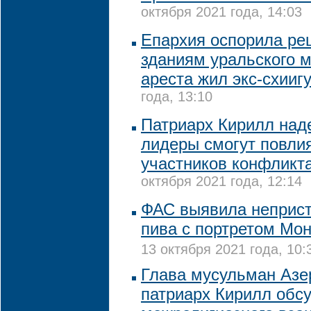
октября 2021 года, 14:03
Епархия оспорила ре
зданиям уральского м
ареста жил экс-схииг
года, 13:10
Патриарх Кирилл наде
лидеры смогут повли
участников конфликт
октября 2021 года, 12:14
ФАС выявила неприс
пива с портретом Мо
13 октября 2021 года, 10:
Глава мусульман Азе
патриарх Кирилл обс