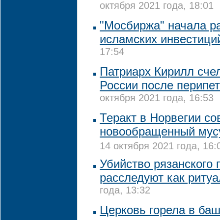
октября 2021 года, 18:01
"Мосбиржа" начала р
исламских инвестици
17:54
Патриарх Кирилл сче
России после перипе
октября 2021 года, 16:53
Теракт в Норвегии с
новообращенный мусу
14 октября 2021 года, 16:
Убийство рязанского 
расследуют как риту
года, 13:32
Церковь горела в баш