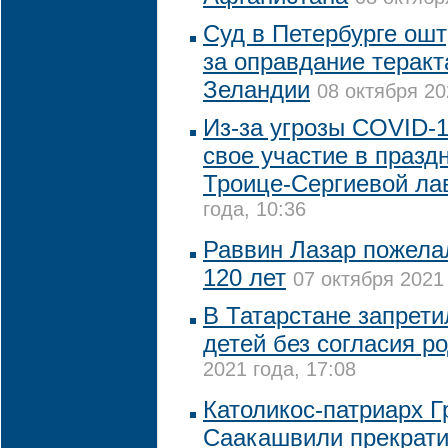
Суд в Петербурге ош
за оправдание теракт
Зеландии
08 октября 20
Из-за угрозы COVID-1
свое участие в праз
Троице-Сергиевой ла
года, 10:36
Раввин Лазар пожела
120 лет
07 октября 2021 
В Татарстане запрети
детей без согласия р
2021 года, 17:08
Католикос-патриарх Г
Саакашвили прекрати