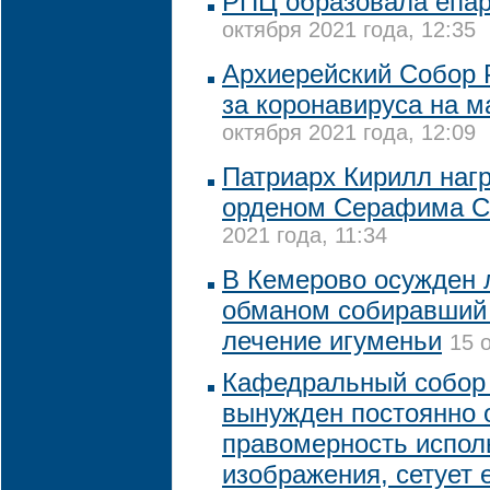
РПЦ образовала епа
октября 2021 года, 12:35
Архиерейский Собор 
за коронавируса на м
октября 2021 года, 12:09
Патриарх Кирилл наг
орденом Серафима С
2021 года, 11:34
В Кемерово осужден 
обманом собиравший 
лечение игуменьи
15 
Кафедральный собор
вынужден постоянно 
правомерность испол
изображения, сетует 