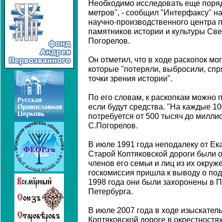
Необходимо исследовать еще поряд
метров", - сообщил "Интерфаксу" н
научно-производственного центра 
памятников истории и культуры Св
Погорелов.
Он отметил, что в ходе раскопок мо
которые "потеряли, выбросили, спря
точки зрения истории".
По его словам, к раскопкам можно п
если будут средства. "На каждые 1
потребуется от 500 тысяч до миллио
С.Погорелов.
В июле 1991 года неподалеку от Е
Старой Коптяковской дороги были о
членов его семьи и лиц из их окруж
госкомиссия пришла к выводу о под
1998 года они были захоронены в 
Петербурга.
В июле 2007 года в ходе изыскател
Коптяковской дороге в окрестностя