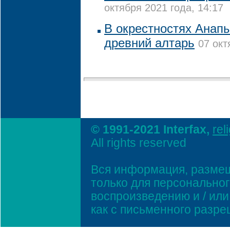
октября 2021 года, 14:17
В окрестностях Анап
древний алтарь
07 окт
© 1991-2021 Interfax,
rel
All rights reserved
Вся информация, размещ
только для персонально
воспроизведению и / ил
как с письменного разр