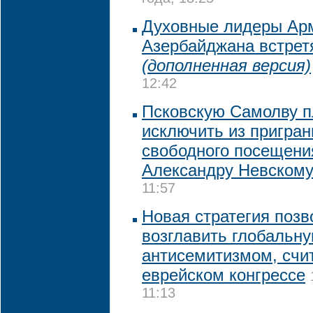
Духовные лидеры Арм
Азербайджана встрет
(дополненная версия)
12:42
Псковскую Самолву 
исключить из пригран
свободного посещен
Александру Невском
11:57
Новая стратегия поз
возглавить глобальну
антисемитизмом, счи
еврейском конгрессе
11:13