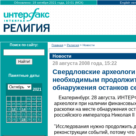
Обновлено: 19 октября 2021 года, 10:01 (МСК)
English ver
Поиск по сайту:
Главная
>
Религия
> Новости
Новости
28 августа 2008 года, 15:22
Свердловские археологи
Памятные даты
необходимым продолжить
обнаружения останков се
2021
Екатеринбург. 28 августа. ИНТЕ
01
02
03
археологи при наличии финансовых
04
05
06
07
08
09
10
раскопки на месте обнаружения ос
11
12
13
14
15
16
17
российского императора Николая II
18
19
20
21
22
23
24
25
26
27
28
29
30
31
"Исследования нужно продолжить д
реконструкции событий, потому чт