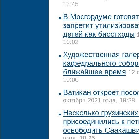
13:45
В Мосгордуме готовят
запретит утилизиров
детей как биоотходы
10:02
Художественная галер
кафедрального собор
ближайшее время
12 
10:00
Ватикан откроет посо
октября 2021 года, 19:28
Несколько грузинских
присоединились к пе
освободить Саакашв
года, 18:25