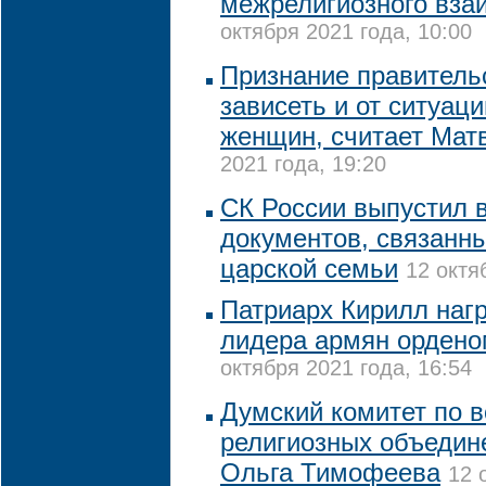
межрелигиозного вза
октября 2021 года, 10:00
Признание правитель
зависеть и от ситуац
женщин, считает Мат
2021 года, 19:20
СК России выпустил 
документов, связанн
царской семьи
12 октя
Патриарх Кирилл наг
лидера армян ордено
октября 2021 года, 16:54
Думский комитет по 
религиозных объедин
Ольга Тимофеева
12 