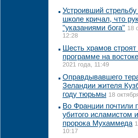
Устроивший стрельбу
школе кричал, что ру
"указаниями бога"
18 
12:28
Шесть храмов строят 
программе на восток
2021 года, 11:49
Оправдывавшего тера
Зеландии жителя Кузб
году тюрьмы
18 октябр
Во Франции почтили 
убитого исламистом и
пророка Мухаммеда
1
10:17