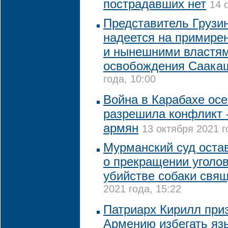
пострадавших нет
14 
Представитель Грузи
надеется на примир
и нынешними властям
освобождения Саака
года, 10:00
Война в Карабахе осе
разрешила конфликт -
армян
13 октября 2021 г
Мурманский суд оста
о прекращении уголов
убийстве собаки свя
2021 года, 15:22
Патриарх Кирилл при
Армению избегать яз