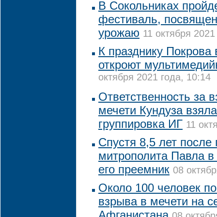
В Сокольниках пройд
фестиваль, посвяще
урожаю
11 октября 2021 
К празднику Покрова 
откроют мультимедий
октября 2021 года, 10:14
Ответственность за в
мечети Кундуза взяла
группировка ИГ
11 окт
Спустя 8,5 лет после
митрополита Павла в
его преемник
08 октябр
Около 100 человек по
взрыва в мечети на с
Афганистана
08 октябр