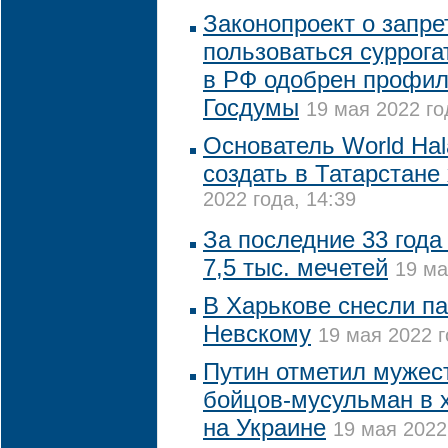
Законопроект о запр
пользоваться суррог
в РФ одобрен профи
Госдумы
19 мая 2022 го
Основатель World Hal
создать в Татарстане
2022 года, 14:39
За последние 33 года
7,5 тыс. мечетей
19 ма
В Харькове снесли п
Невскому
19 мая 2022 г
Путин отметил мужест
бойцов-мусульман в 
на Украине
19 мая 2022