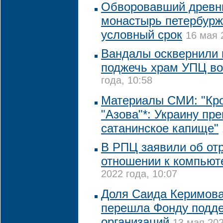
Обворовавший древни
монастырь петербурж
условный срок
16 мая 
Вандалы осквернили 
поджечь храм УПЦ во
года, 10:58
Материалы СМИ: "Кр
"Азова"*: Украину пр
сатанинское капище"
В РПЦ заявили об от
отношении к компьют
2022 года, 10:07
Доля Саида Керимова
перешла Фонду подде
организаций
13 мая 202