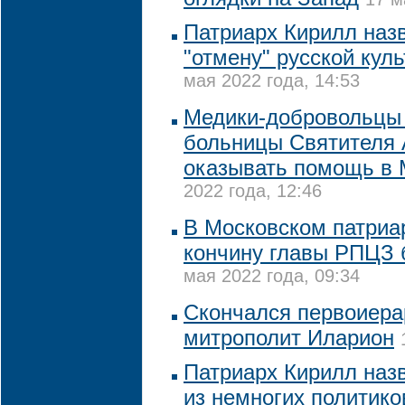
Патриарх Кирилл наз
"отмену" русской кул
мая 2022 года, 14:53
Медики-добровольцы
больницы Cвятителя 
оказывать помощь в 
2022 года, 12:46
В Московском патриа
кончину главы РПЦЗ 
мая 2022 года, 09:34
Скончался первоиер
митрополит Иларион
Патриарх Кирилл наз
из немногих политико