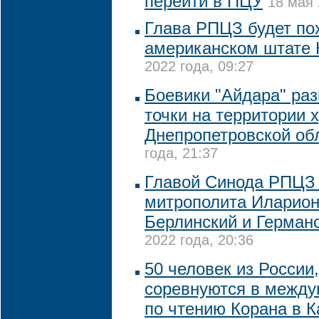
перейти в ПЦУ
18 мая 
Глава РПЦЗ будет по
американском штате
2022 года, 09:27
Боевики "Айдара" ра
точки на территории 
Днепропетровской об
года, 21:37
Главой Синода РПЦЗ 
митрополита Иларион
Берлинский и Герман
2022 года, 20:36
50 человек из России
соревнуются в между
по чтению Корана в К