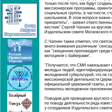
только после того, как будут создан
миссионерские программы, ориент
социальные группы, в частности, с
школьников. В этом вопросе важно
приоритеты", - заявил ответственн
вестник" Сергей Чапнин на круглом
Издательском совете Московского п
С.Чапнин также отметил, что свет
много внимания различным "сенсац
как "священник проповедует среди 
мотоцикле с байкерами".
"Получается, что СМИ навязывают 
молодых людей, идентифицирующих 
молодежной субкультурой, что не с
миссионерской деятельности Церкви
официальной церковной газеты, у к
появилось молодежное приложение
Поводом для проведения круглого 
по поводу деятельности ряда изве
у сотрудников Издательского совета