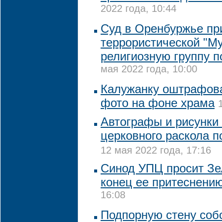
2022 года, 10:44
Суд в Оренбуржье пр
террористической "М
религиозную группу п
мая 2022 года, 10:00
Калужанку оштрафова
фото на фоне храма
Автографы и рисунки
церковного раскола п
12 мая 2022 года, 17:16
Синод УПЦ просит Зе
конец ее притеснени
16:08
Подпорную стену соб