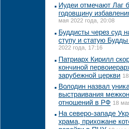
Иудеи отмечают Лаг 
годовщину избавлени
мая 2022 года, 20:08
Буддисты через суд 
ступу и статую Будды
2022 года, 17:16
Патриарх Кирилл скор
кончиной первоиерар
зарубежной церкви
18
Володин назвал уник
выстраивания межко
отношений в РФ
18 ма
На северо-западе Ук
храма, прихожане кот