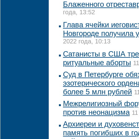
Блаженного отрестав
года, 13:52
Глава ячейки иегови
Новгороде получила 
2022 года, 10:13
Сатанисты в США тре
ритуальные аборты
1
Суд в Петербурге обя
эзотерического орден
более 5 млн рублей
1
Межрелигиозный фор
против неонацизма
11
Архиереи и духовенс
память погибших в г