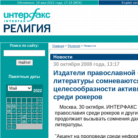
Обновлено: 19 мая 2022 года, 17:19 (МСК)
English ver
Поиск по сайту:
Главная
>
Религия
> Новости
Новости
30 октября 2008 года, 13:17
Издатели православной
Памятные даты
литературы сомневаютс
целесообразности актив
2022
среди рокеров
01
02
03
04
05
06
07
08
Москва. 30 октября. ИНТЕРФАКС 
09
10
11
12
13
14
15
православия среди рокеров и дру
16
17
18
19
20
21
22
продолжает вызывать сомнения да
23
24
25
26
27
28
29
литературы.
30
31
"Акцент на проповеди среди нефор