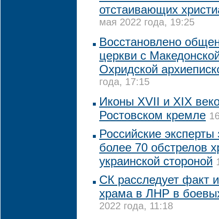
отстаивающих христи
мая 2022 года, 19:25
Восстановлено обще
церкви с Македонской
Охридской архиеписк
года, 17:15
Иконы XVII и XIX век
Ростовском кремле
16
Российские эксперты
более 70 обстрелов 
украинской стороной
СК расследует факт 
храма в ЛНР в боевы
2022 года, 11:18