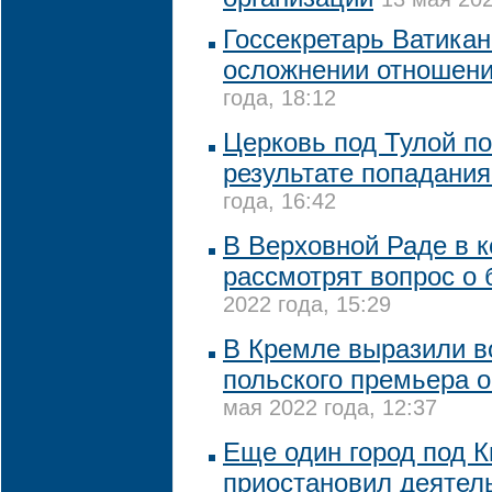
Госсекретарь Ватикан
осложнении отношен
года, 18:12
Церковь под Тулой п
результате попадани
года, 16:42
В Верховной Раде в 
рассмотрят вопрос о
2022 года, 15:29
В Кремле выразили 
польского премьера о
мая 2022 года, 12:37
Еще один город под 
приостановил деятел