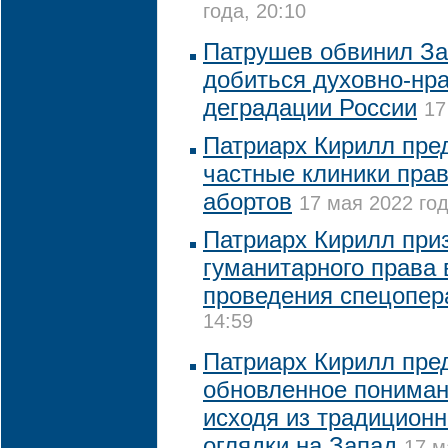
года, 20:10
Патрушев обвинил За
добиться духовно-нр
деградации России
17
Патриарх Кирилл пре
частные клиники пра
абортов
17 мая 2022 год
Патриарх Кирилл при
гуманитарного права 
проведения спецопер
14:59
Патриарх Кирилл пре
обновленное пониман
исходя из традиционн
оглядки на Запад
17 м