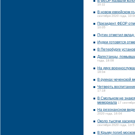
В ФЕОР назвали кол
10:11
В новом еврейском го
сентября 2020 года, 10:0
Президент ФЕОР отм
10:05
Путин отметил вклад
Иудеи готовятся отме
В Петербурге устано
Дагестанцы, помывши
года, 18:08
На двух военнослужа
18:04
В руинах чеченской м
Четверть воспитанни
17:18
В Смольном не знако
мемориала
17 сентября
На резонансном виде
2020 года, 16:04
Около тысячи хасидо
сентября 2020 года, 13:5
В Крыму погиб моско