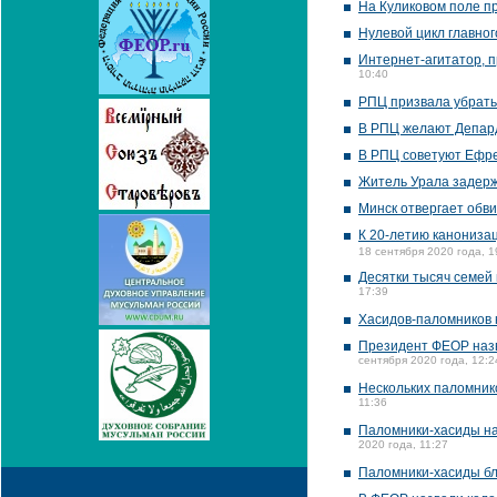
На Куликовом поле п
Нулевой цикл главног
Интернет-агитатор, 
10:40
РПЦ призвала убрать
В РПЦ желают Депард
В РПЦ советуют Ефре
Житель Урала задерж
Минск отвергает обв
К 20-летию канонизац
18 сентября 2020 года, 1
Десятки тысяч семей
17:39
Хасидов-паломников 
Президент ФЕОР назв
сентября 2020 года, 12:2
Нескольких паломник
11:36
Паломники-хасиды нач
2020 года, 11:27
Паломники-хасиды бл