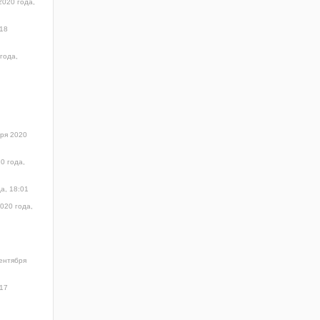
2020 года,
18
года,
бря 2020
0 года,
а, 18:01
020 года,
ентября
17