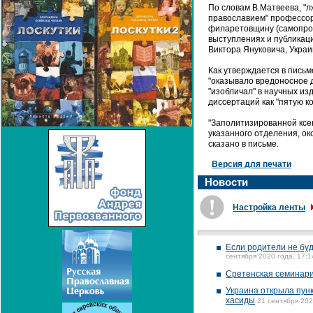
По словам В.Матвеева, "
православием" профессо
филаретовщину (самопрово
выступлениях и публикаци
Виктора Януковича, Укра
Как утверждается в письм
"оказывало вредоносное 
"изобличал" в научных из
диссертаций как "пятую ко
"Заполитизированной ксе
указанного отделения, ок
сказано в письме.
Версия для печати
Новости
Настройка ленты
Если родители не буд
сентября 2020 года, 17:1
Сретенская семинари
Украина открыла пунк
хасиды
21 сентября 202