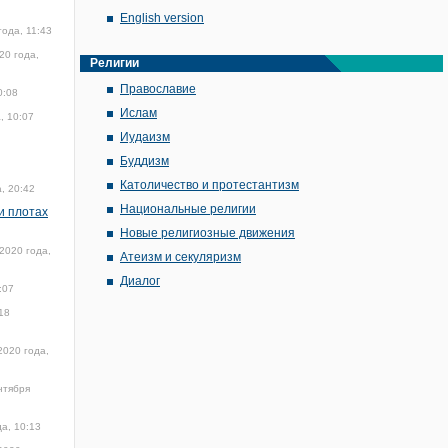
English version
года, 11:43
20 года,
Религии
Православие
0:08
Ислам
, 10:07
Иудаизм
Буддизм
Католичество и протестантизм
, 20:42
Национальные религии
и плотах
Новые религиозные движения
2020 года,
Атеизм и секуляризм
Диалог
:07
18
2020 года,
нтября
а, 10:13