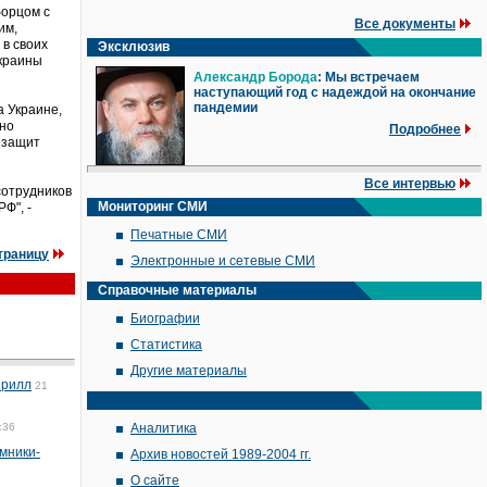
борцом с
Все документы
им,
 в своих
Эксклюзив
Украины
Александр Борода
: Мы встречаем
наступающий год с надеждой на окончание
пандемии
а Украине,
рно
Подробнее
я защит
Все интервью
сотрудников
Мониторинг СМИ
Ф", -
Печатные СМИ
траницу
Электронные и сетевые СМИ
Справочные материалы
Биографии
Статистика
Другие материалы
ирилл
21
:36
Аналитика
омники-
Архив новостей 1989-2004 гг.
О сайте