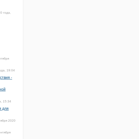
0 года,
нтября
ода, 19:04
ствия -
ной
, 15:34
я для
тября 2020
ентября