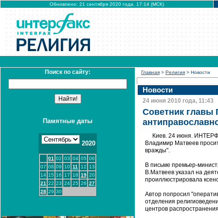
Обновлено: 21 сентября 2020 года, 17:14 (МСК)
Поиск по сайту:
Главная
>
Религия
> Новости
Новости
24 июня 2010 года, 11:43
Советник главы 
Памятные даты
антиправославн
Киев. 24 июня. ИНТЕРФ
2020
Владимир Матвеев просит
вражды".
01
02
03
04
05
06
В письме премьер-министр
07
08
09
10
11
12
13
В.Матвеев указал на дея
14
15
16
17
18
19
20
проиллюстрировала ксено
21
22
23
24
25
26
27
28
29
30
Автор попросил "операти
отделения религиоведени
центров распространения