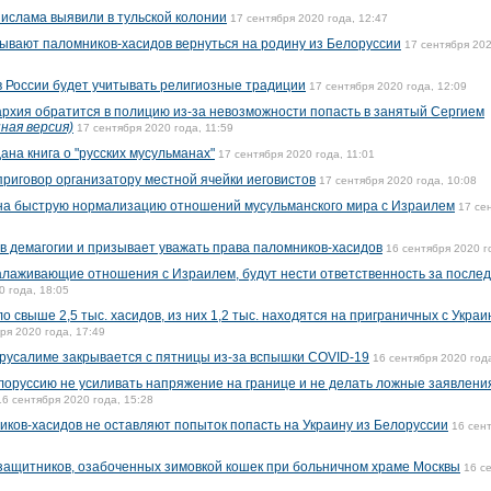
 ислама выявили в тульской колонии
17 сентября 2020 года, 12:47
ывают паломников-хасидов вернуться на родину из Белоруссии
17 сентября 202
 России будет учитывать религиозные традиции
17 сентября 2020 года, 12:09
архия обратится в полицию из-за невозможности попасть в занятый Сергием
ная версия)
17 сентября 2020 года, 11:59
ана книга о "русских мусульманах"
17 сентября 2020 года, 11:01
приговор организатору местной ячейки иеговистов
17 сентября 2020 года, 10:08
на быструю нормализацию отношений мусульманского мира с Израилем
17 се
в демагогии и призывает уважать права паломников-хасидов
16 сентября 2020 г
алаживающие отношения с Израилем, будут нести ответственность за послед
0 года, 18:05
 свыше 2,5 тыс. хасидов, из них 1,2 тыс. находятся на приграничных с Украи
ря 2020 года, 17:49
ерусалиме закрывается с пятницы из-за вспышки COVID-19
16 сентября 2020 года
лоруссию не усиливать напряжение на границе и не делать ложные заявлени
16 сентября 2020 года, 15:28
иков-хасидов не оставляют попыток попасть на Украину из Белоруссии
16 сен
защитников, озабоченных зимовкой кошек при больничном храме Москвы
16 с