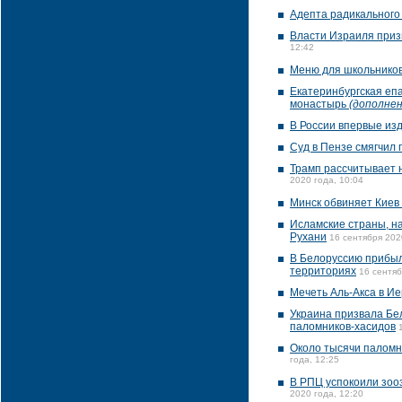
Адепта радикального
Власти Израиля приз
12:42
Меню для школьников
Екатеринбургская еп
монастырь
(дополнен
В России впервые изд
Суд в Пензе смягчил 
Трамп рассчитывает 
2020 года, 10:04
Минск обвиняет Киев 
Исламские страны, н
Рухани
16 сентября 202
В Белоруссию прибыло
территориях
16 сентяб
Мечеть Аль-Акса в И
Украина призвала Бе
паломников-хасидов
Около тысячи паломн
года, 12:25
В РПЦ успокоили зоо
2020 года, 12:20