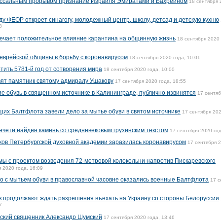
оссальным прорывом признание Израиля Эмиратами и Бахрейном
18 сентября 
ду ФЕОР откроет синагогу, молодежный центр, школу, детсад и детскую кухню
8
ечает положительное влияние карантина на общинную жизнь
18 сентября 2020 
 еврейской общины в борьбу с коронавирусом
18 сентября 2020 года, 10:01
тить 5781-й год от сотворения мира
18 сентября 2020 года, 10:00
вят памятник святому адмиралу Ушакову
17 сентября 2020 года, 18:55
е обувь в священном источнике в Калининграде, публично извинятся
17 сентя
щих Балтфлота завели дело за мытье обуви в святом источнике
17 сентября 202
ечети найден камень со средневековым грузинским текстом
17 сентября 2020 год
ков Петербургской духовной академии заразилась коронавирусом
17 сентября 2
мы с проектом возведения 72-метровой колокольни напротив Пискаревского
 2020 года, 16:09
о с мытьем обуви в православной часовне оказались военные Балтфлота
17 с
в продолжают ждать разрешения въехать на Украину со стороны Белоруссии
7
вский священник Александр Шумский
17 сентября 2020 года, 13:46