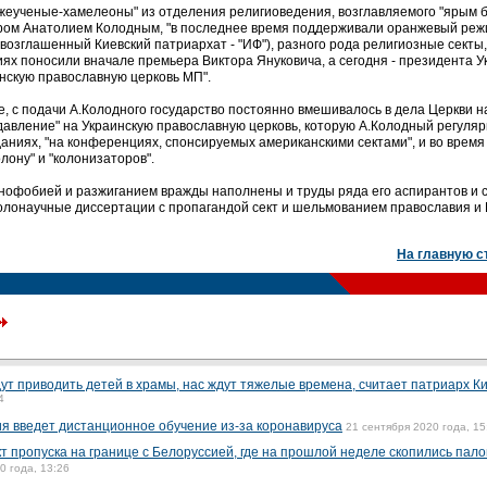
лжеученые-хамелеоны" из отделения религиоведения, возглавляемого "ярым 
ром Анатолием Колодным, "в последнее время поддерживали оранжевый реж
зглашенный Киевский патриархат - "ИФ"), разного рода религиозные секты,
ях поносили вначале премьера Виктора Януковича, а сегодня - президента 
инскую православную церковь МП".
е, с подачи А.Колодного государство постоянно вмешивалось в дела Церкви н
давление" на Украинскую православную церковь, которую А.Колодный регуля
даниях, "на конференциях, спонсируемых американскими сектами", и во врем
лону" и "колонизаторов".
нофобией и разжиганием вражды наполнены и труды ряда его аспирантов и 
олонаучные диссертации с пропагандой сект и шельмованием православия и Р
На главную с
ут приводить детей в храмы, нас ждут тяжелые времена, считает патриарх К
4
я введет дистанционное обучение из-за коронавируса
21 сентября 2020 года, 15
т пропуска на границе с Белоруссией, где на прошлой неделе скопились пал
0 года, 13:26