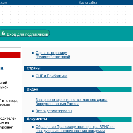
x.com
Карта сайта
Вход
для подписчиков
Сделать страницу
"Религия" стартовой
 в
Страны
СНГ и Прибалтика
игий
льной
Видео
Завершено строительство главного храма
в четверг,
Вооруженных сил России
тельно
Все видеоматериалы
водителей
Документы
им из
Обращение Правозащитного центра ВРНС по
уровне".
поводу причин возникновения пандемии