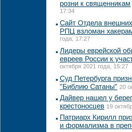
розни к священникам
17:34
Сайт Отдела внешних
РПЦ взломан хакера
года, 17:27
Лидеры еврейской о
евреев России к учас
октября 2021 года, 15:27
Суд Петербурга призн
"Библию Сатаны"
20 о
Дайвер нашел у бере
крестоносцев
19 октябр
Патриарх Кирилл приз
и формализма в преп