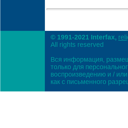
© 1991-2021 Interfax,
rel
All rights reserved
Вся информация, размещ
только для персонально
воспроизведению и / ил
как с письменного разр