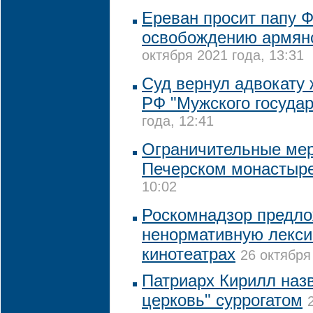
Ереван просит папу 
освобождению армян
октября 2021 года, 13:31
Суд вернул адвокату 
РФ "Мужского государ
года, 12:41
Ограничительные мер
Печерском монастыр
10:02
Роскомнадзор предло
ненормативную лекси
кинотеатрах
26 октября
Патриарх Кирилл наз
церковь" суррогатом