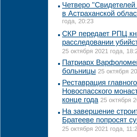
Четверо "Свидетелей
в Астраханской облас
года, 20:23
СКР передает РПЦ кн
расследовании убийс
25 октября 2021 года, 18:
Патриарх Варфоломе
больницы
25 октября 20
Реставрация главного
Новоспасского монас
конце года
25 октября 2
На завершение строи
Братееве попросят с
25 октября 2021 года, 11: