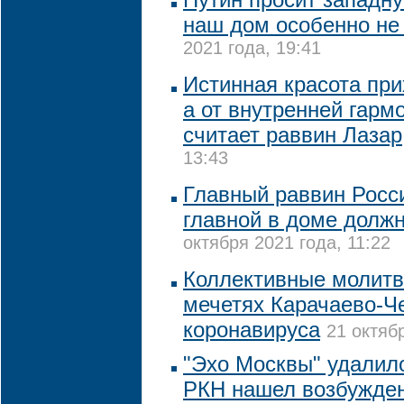
наш дом особенно не 
2021 года, 19:41
Истинная красота при
а от внутренней гарм
считает раввин Лазар
13:43
Главный раввин Росси
главной в доме долж
октября 2021 года, 11:22
Коллективные молитв
мечетях Карачаево-Че
коронавируса
21 октяб
"Эхо Москвы" удалило
РКН нашел возбужде