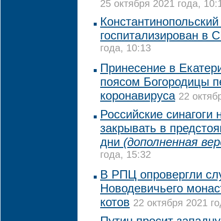
25 октября 2021 года, 10:
Константинопольский
госпитализирован в 
года, 10:13
Принесение в Екатери
поясом Богородицы п
коронавируса
22 октяб
Российские синагоги 
закрывать в предсто
дни
(дополненная вер
года, 15:32
В РПЦ опровергли слу
Новодевичьего монас
котов
22 октября 2021 го
Путин просит западн