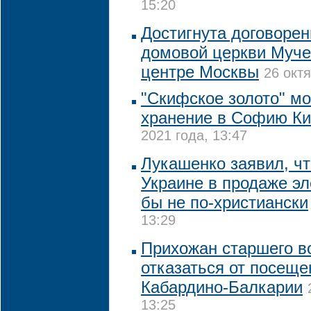
15:20
Достигнута договорен
домовой церкви Муче
центре Москвы
26 октя
"Скифское золото" мо
хранение в Софию К
2021 года, 13:47
Лукашенко заявил, чт
Украине в продаже э
бы не по-христиански
13:29
Прихожан старшего в
отказаться от посеще
Кабардино-Балкарии
13:25