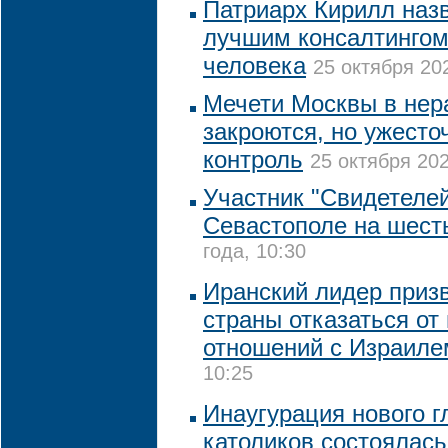
Патриарх Кирилл наз
лучшим консалтингом
человека
25 октября 202
Мечети Москвы в нер
закроются, но ужесто
контроль
25 октября 202
Участник "Свидетеле
Севастополе на шест
года, 10:30
Иранский лидер приз
страны отказаться от
отношений с Израиле
10:25
Инаугурация нового г
католиков состоялась