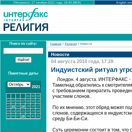
Обновлено: 27 октября 2021 года, 19:40 (МСК)
English ver
Поиск по сайту:
Главная
>
Религия
> Новости
Новости
04 августа 2010 года, 17:28
Индуистский ритуал угр
Памятные даты
Лондон. 4 августа. ИНТЕРФАКС - 
Тамилнад обратились к смотрителя
2021
с требованием прекратить проведен
участием слонов.
01
02
03
04
05
06
07
08
09
10
11
12
13
14
15
16
17
По их мнению, этот обряд может по
18
19
20
21
22
23
24
слонов, содержащихся в индуистски
25
26
27
28
29
30
31
среду Би-Би-Си.
Суть церемонии состоит в том, что