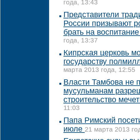
года, 13:43
Представители трад
России призывают р
брать на воспитание
года, 13:37
Кипрская церковь м
государству полмил
марта 2013 года, 12:55
Власти Тамбова не 
мусульманам разре
строительство мечет
11:03
Папа Римский посет
июле
21 марта 2013 год