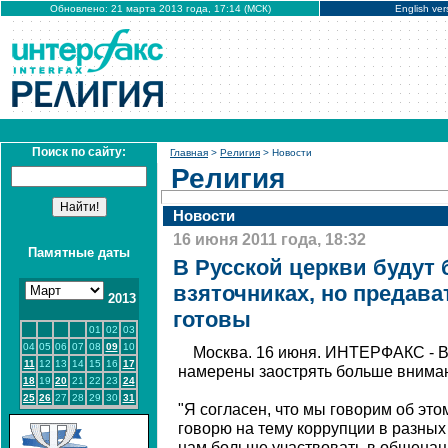
Обновлено: 21 марта 2013 года, 17:14 (МСК)
English ver
Поиск по сайту:
Главная
>
Религия
> Новости
Религия
Новости
16 июня 2011 года, 18:32
Памятные даты
В Русской церкви будут 
взяточниках, но предава
2013
готовы
01
02
03
04
05
06
07
08
09
10
Москва. 16 июня. ИНТЕРФАКС - В
11
12
13
14
15
16
17
намерены заострять больше вниман
18
19
20
21
22
23
24
25
26
27
28
29
30
31
"Я согласен, что мы говорим об это
говорю на тему коррупции в разных
нам больше участвовать в общена