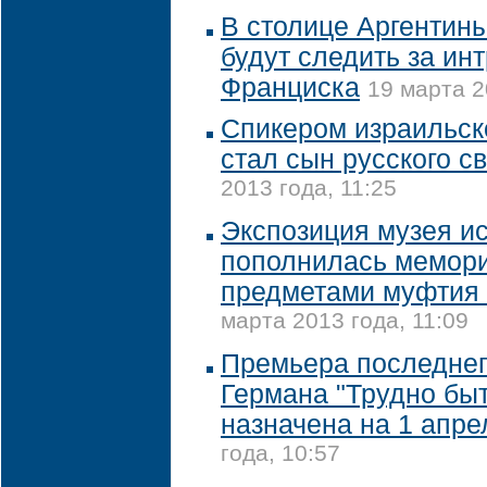
В столице Аргентин
будут следить за ин
Франциска
19 марта 2
Спикером израильск
стал сын русского 
2013 года, 11:25
Экспозиция музея и
пополнилась мемор
предметами муфтия 
марта 2013 года, 11:09
Премьера последне
Германа "Трудно быт
назначена на 1 апр
года, 10:57