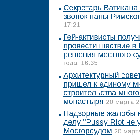
Секретарь Ватикана 
звонок папы Римско
17:21
Гей-активисты полу
провести шествие в
решения местного с
года, 16:35
Архитектурный сове
пришел к единому м
строительства много
монастыря
20 марта 2
Надзорные жалобы н
делу "Pussy Riot не
Мосгорсудом
20 март