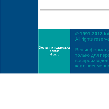
© 1991-2013 In
All rights reserv
Хостинг и поддержка
Вся информаци
сайта:
только для пе
allgn.ru
воспроизведени
как с письмен