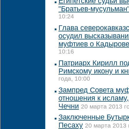
Египетские судьи вы
"Братьев-мусульман
10:24
Глава северокавказ
осудил высказывани
муфтиев о Кадыров
10:16
Патриарх Кирилл по
Римскому икону и к
года, 10:00
Зампред Совета муф
отношения к исламу,
Чечни
20 марта 2013 го
Заключенные Бутырк
Песаху
20 марта 2013 