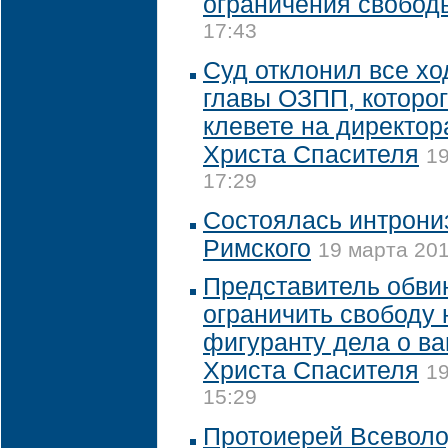
ограничения свобод
17:43
Суд отклонил все х
главы ОЗПП, которог
клевете на директо
Христа Спасителя
19
17:29
Состоялась интрони
Римского
19 марта 201
Представитель обви
ограничить свободу 
фигуранту дела о в
Христа Спасителя
19
15:29
Протоиерей Всеволо