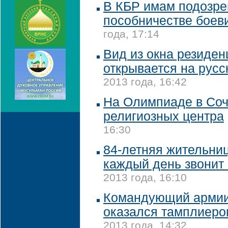
В КБР имам подозре
пособничестве боев
года, 17:14
Вид из окна резиден
открывается на русс
2013 года, 16:42
На Олимпиаде в Соч
религиозных центра
16:30
84-летняя жительниц
каждый день звонит
2013 года, 16:10
Командующий армии
оказался тамплиер
2013 года, 14:32