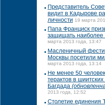
Представитель Сове
видит в Кадырове р
личности
19 марта 201
Папа Франциск при
защищать наиболее
марта 2013 года, 13:47
Масленичный фестив
Москвы посетили ми
марта 2013 года, 13:14
Не менее 50 челове
терактов в шиитских
Багдада
(обновленна
2013 года, 12:52
Столетие единения 