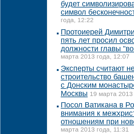
будет символизиров
символ бесконечнос
года, 12:22
Протоиерей Димитр
пять лет просил осво
должности главы "во
марта 2013 года, 12:07
Эксперты считают н
строительство баше
с Донским монастыр
Москвы
19 марта 2013 
Посол Ватикана в Ро
внимания к межхрис
отношениям при нов
марта 2013 года, 11:31