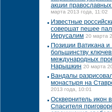
акции православных
марта 2013 года, 11:02
Известные российск
совершат пешее пал
Иерусалим
20 марта 2
Позиции Ватикана и
большинству ключе
международных проб
Нарышкин
20 марта 20
Вандалы разрисовал
монастыря на Став
2013 года, 10:01
Осквернитель икон 
Спасителя приговоре