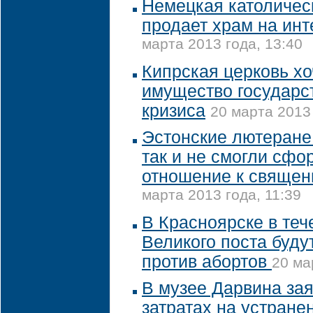
Немецкая католичес
продает храм на инт
марта 2013 года, 13:40
Кипрская церковь хо
имущество государс
кризиса
20 марта 2013 
Эстонские лютеране
так и не смогли сфо
отношение к свяще
марта 2013 года, 11:39
В Красноярске в теч
Великого поста буду
против абортов
20 ма
В музее Дарвина за
затратах на устране