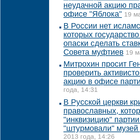
неудачной акцию пр
офисе "Яблока"
19 м
В России нет исламс
которых государство
опаски сделать став
Совета муфтиев
19 м
Митрохин просит Ге
проверить активисто
акцию в офисе парт
года, 14:31
В Русской церкви кр
православных, кото
"инквизицию" партии
"штурмовали" музей
2013 года, 14:26