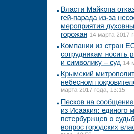
Власти Майкопа отка
гей-парада из-за нес
мероприятия духовн
горожан
14 марта 2017 г
Компании из стран Е
сотрудникам носить 
и символику – суд
14 
Крымский митрополит
небесном покровител
марта 2017 года, 13:15
Песков на сообщение
из Исаакия: единого 
петербуржцев о судьб
вопрос городских вла