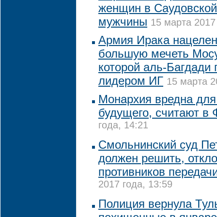
женщин в Саудовской
мужчины
15 марта 2017 
Армия Ирака нацелен
большую мечеть Мосу
которой аль-Багдади 
лидером ИГ
15 марта 2
Монархия вредна для
будущего, считают в
года, 14:21
Смольнинский суд Пет
должен решить, откло
противников передач
2017 года, 13:59
Полиция вернула Тул