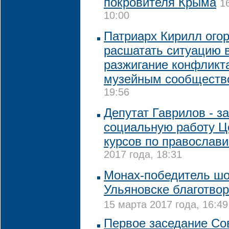
покровителя Крыма
1
10:00
Патриарх Кирилл ого
расшатать ситуацию в
разжигание конфликт
музейным сообществ
19:56
Депутат Гаврилов - за
социальную работу Ц
курсов по православ
2017 года, 18:31
Монах-победитель шоу
Ульяновске благотво
15 марта 2017 года, 16:49
Первое заседание Со