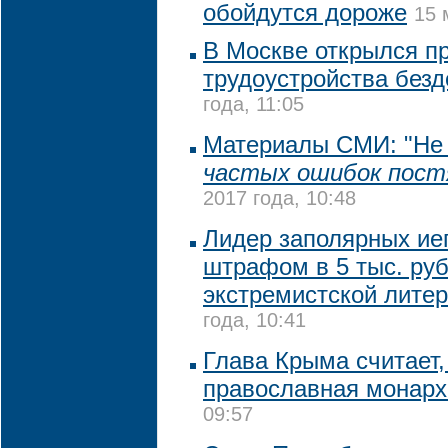
обойдутся дороже
15 
В Москве открылся п
трудоустройства без
года, 11:05
Материалы СМИ: "Не
частых ошибок пост
2017 года, 10:48
Лидер заполярных ие
штрафом в 5 тыс. руб
экстремистской лите
года, 10:41
Глава Крыма считает,
православная монарх
09:57