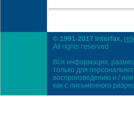
© 1991-2017 Interfax,
rel
All rights reserved
Вся информация, размещ
только для персонально
воспроизведению и / ил
как с письменного разр