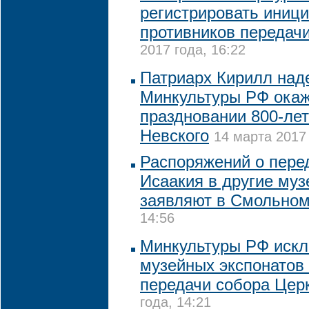
регистрировать иници
противников передач
2017 года, 16:22
Патриарх Кирилл наде
Минкультуры РФ окаж
праздновании 800-ле
Невского
14 марта 2017 
Распоряжений о пере
Исаакия в другие муз
заявляют в Смольно
14:56
Минкультуры РФ искл
музейных экспонатов 
передачи собора Цер
года, 14:21