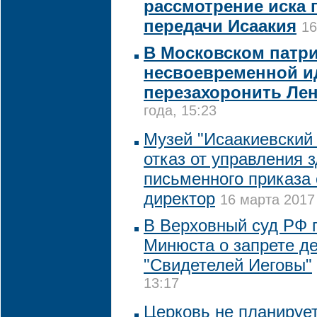
рассмотрение иска 
передачи Исаакия
16
В Московском патри
несвоевременной 
перезахоронить Ле
года, 15:23
Музей "Исаакиевский 
отказ от управления 
письменного приказа 
директор
16 марта 2017 
В Верховный суд РФ 
Минюста о запрете д
"Свидетелей Иеговы"
13:17
Церковь не планирует