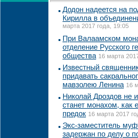
Додон надеется на п
Кирилла в объединен
марта 2017 года, 19:05
При Валаамском мона
отделение Русского г
общества
16 марта 2017
Известный священник
придавать сакральног
мавзолею Ленина
16 м
Николай Дроздов не и
станет монахом, как 
предок
16 марта 2017 го
Экс-заместитель муф
задержан по делу о п