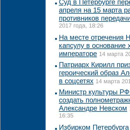
Суд в Петербурге пер
апреля на 15 марта р
противников передач
2017 года, 18:26
На месте отречения Н
капсулу в основание 
императоре
14 марта 20
Патриарх Кирилл при
героический образ Ал
в соцсетях
14 марта 201
Министр культуры РФ
создать полнометраж
Александре Невском
16:35
Избирком Петербурга