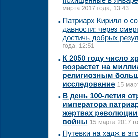
похищенные в январе
марта 2017 года, 13:43
Патриарх Кирилл о с
давности: через смер
достичь добрых резул
года, 12:51
К 2050 году число х
возрастет на милли
религиозным больш
исследование
15 март
В день 100-летия о
императора патриа
жертвах революции
войны
15 марта 2017 го
Путевки на хадж в эт