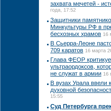
захвата мечетей - ист
года, 17:52
Защитники памятнико
Минкультуры РФ в пр
бесхозных храмов
16 
В Сьерра-Леоне паст
709 каратов
16 марта 2
Глава ФЕОР критикуе
ультраордоксов, кото
не служат в армии
16 
В вузах Урала ввели 
духовной безопаснос
15:55
Суд Петербурга пре