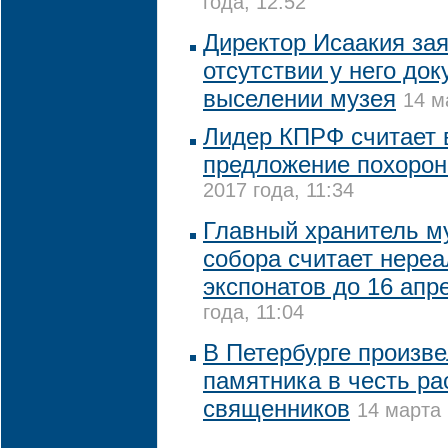
года, 12:52
Директор Исаакия зая
отсутствии у него док
выселении музея
14 м
Лидер КПРФ считает 
предложение похорон
2017 года, 11:34
Главный хранитель м
собора считает нере
экспонатов до 16 апр
года, 11:04
В Петербурге произве
памятника в честь р
священников
14 марта 