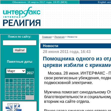
Обновлено: 16 марта 2017 года, 19:05 (МСК)
English ver
Поиск по сайту:
Главная
>
Религия
> Новости
Новости
28 июня 2011 года, 16:43
Помощника одного из от
Памятные даты
церкви избили с криками
2017
Москва. 28 июня. ИНТЕРФАКС - 
свои религиозные убеждения, подв
01
02
03
04
05
подмосковной электричке.
06
07
08
09
10
11
12
13
14
15
16
17
18
19
Мужчина помогает синодальному От
20
21
22
23
24
25
26
благотворительности и социальном
27
28
29
30
31
вторник на сайте отдела.
Ранее глава синодального отдела 