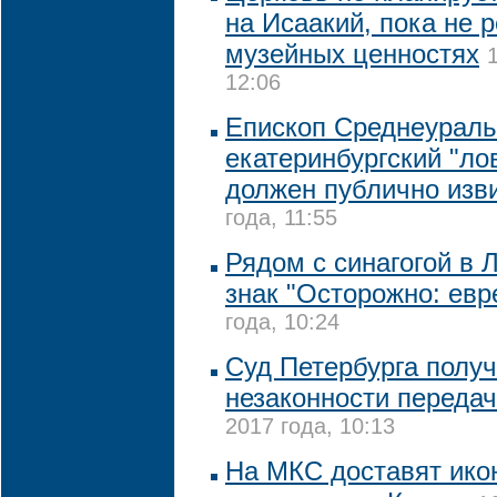
на Исаакий, пока не 
музейных ценностях
12:06
Епископ Среднеуральс
екатеринбургский "ло
должен публично изв
года, 11:55
Рядом с синагогой в 
знак "Осторожно: евр
года, 10:24
Суд Петербурга получ
незаконности переда
2017 года, 10:13
На МКС доставят ико