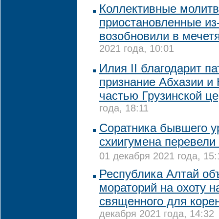
Коллективные молитв
приостановленные из-
возобновили в мечет
2021 года, 10:01
Илия II благодарит п
признание Абхазии и
частью Грузинской це
года, 18:11
Соратника бывшего у
схиигумена перевели
01 декабря 2021 года, 15:
Республика Алтай об
мораторий на охоту на
священного для коре
декабря 2021 года, 14:32