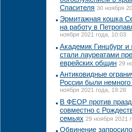
Спасителя
30 ноября 20
Эрмитажная кошка С
на работу в Петропав
ноября 2021 года, 10:03
Академик Гинцбург и
стали лауреатами пр
еврейских общин
29 н
Антиковидные ограни
России были немного
ноября 2021 года, 19:28
В ФЕОР против празд
совместно с Рождест
семьях
29 ноября 2021 г
Обвинение запросило