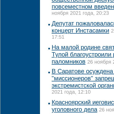
повсеместном введен
ноября 2021 года, 20:23
Депутат пожаловалас
концерт Инстасамки
2
17:51
На малой родине свя
Тулой благоустроили 
паломников
26 ноября 
В Саратове осуждена
"миссионеров" запре
экстремистской орган
2021 года, 12:10
Красноярский иегови
уголовного дела
26 ноя