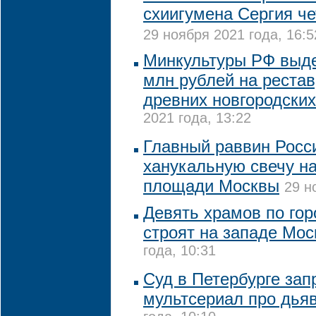
схиигумена Сергия че
29 ноября 2021 года, 16:5
Минкультуры РФ выде
млн рублей на реста
древних новгородски
2021 года, 13:22
Главный раввин Росс
ханукальную свечу н
площади Москвы
29 н
Девять храмов по го
строят на западе Мо
года, 10:31
Суд в Петербурге зап
мультсериал про дья