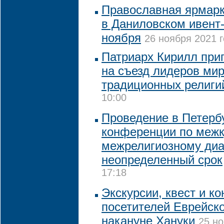
Православная ярмарка
в Даниловском ивент-
ноября
26 ноября 2021 г
Патриарх Кирилл при
на съезд лидеров ми
традиционных религи
10:00
Проведение в Петерб
конференции по межк
межрелигиозному диа
неопределенный срок
17:18
Экскурсии, квест и к
посетителей Еврейск
накануне Хануки
25 но