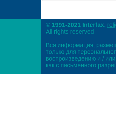
© 1991-2021 Interfax,
rel
All rights reserved
Вся информация, размещ
только для персонально
воспроизведению и / ил
как с письменного разр