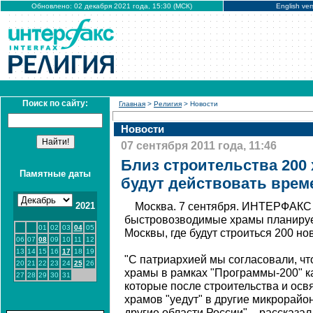
Обновлено: 02 декабря 2021 года, 15:30 (МСК)
English ver
Поиск по сайту:
Главная
>
Религия
> Новости
Новости
07 сентября 2011 года, 11:46
Близ строительства 200
Памятные даты
будут действовать врем
2021
Москва. 7 сентября. ИНТЕРФАКС
быстровозводимые храмы планирует
01
02
03
04
05
Москвы, где будут строиться 200 н
06
07
08
09
10
11
12
13
14
15
16
17
18
19
"С патриархией мы согласовали, ч
20
21
22
23
24
25
26
храмы в рамках "Программы-200" ка
27
28
29
30
31
которые после строительства и ос
храмов "уедут" в другие микрорайо
другие области России", - рассказа