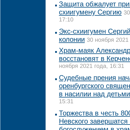
Защита обжалует приг
схиигумену Сергию
30
17:10
Экс-схиигумен Сергий
колонии
30 ноября 2021 
Храм-маяк Александр
восстановят в Керчен
ноября 2021 года, 16:31
Судебные прения нач
оренбургского свяще
в насилии над детьми
15:31
Торжества в честь 80
Невского завершатся
богослужением в хра