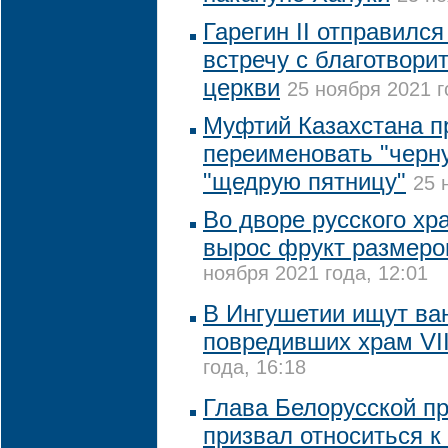
Гарегин II отправился
встречу с благотвор
церкви
25 ноября 2021 г
Муфтий Казахстана п
переименовать "черн
"щедрую пятницу"
25 
Во дворе русского хр
вырос фрукт размеро
ноября 2021 года, 12:01
В Ингушетии ищут ва
повредивших храм VII
года, 16:18
Глава Белорусской п
призвал относиться к