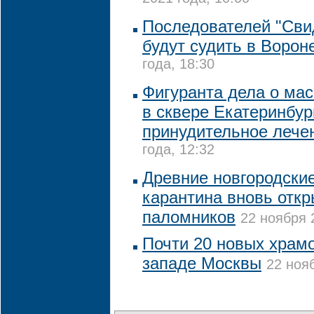
Последователей "Сви
будут судить в Ворон
года, 18:30
Фигуранта дела о ма
в сквере Екатеринбур
принудительное лече
года, 12:32
Древние новгородски
карантина вновь отк
паломников
22 ноября 
Почти 20 новых храмо
западе Москвы
22 нояб