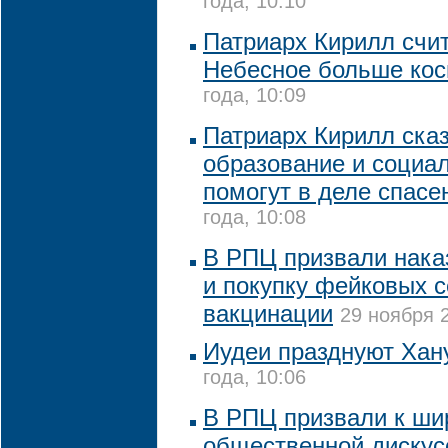
года, 10:10
Патриарх Кирилл счит
Небесное больше ко
года, 10:09
Патриарх Кирилл сказ
образование и социал
помогут в деле спасе
года, 10:08
В РПЦ призвали нака
и покупку фейковых 
вакцинации
29 ноября 2
Иудеи празднуют Хан
года, 10:06
В РПЦ призвали к ши
общественной дискус