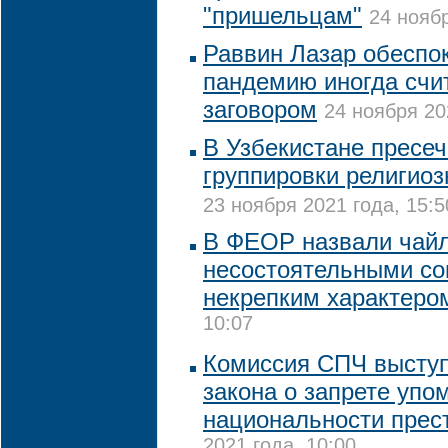
"пришельцам"
24 ноябр
Раввин Лазар обеспок
пандемию иногда счи
заговором
24 ноября 20
В Узбекистане пресе
группировки религиоз
23 ноября 2021 года, 15:5
В ФЕОР назвали чай
несостоятельными со
некрепким характеро
10:07
Комиссия СПЧ выступ
закона о запрете уп
национальности прес
2021 года, 10:00