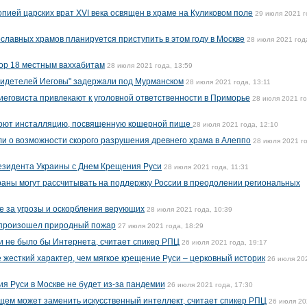
пией царских врат XVI века освящен в храме на Куликовом поле
29 июля 2021 г
славных храмов планируется приступить в этом году в Москве
28 июля 2021 год
ор 18 местным ваххабитам
28 июля 2021 года, 13:59
видетелей Иеговы" задержали под Мурманском
28 июля 2021 года, 13:11
иеговиста привлекают к уголовной ответственности в Приморье
28 июля 2021 го
роют инсталляцию, посвященную кошерной пище
28 июля 2021 года, 12:10
и о возможности скорого разрушения древнего храма в Алеппо
28 июля 2021 г
езидента Украины с Днем Крещения Руси
28 июля 2021 года, 11:31
траны могут рассчитывать на поддержку России в преодолении региональных
е за угрозы и оскорбления верующих
28 июля 2021 года, 10:39
 произошел природный пожар
27 июля 2021 года, 18:29
и не было бы Интернета, считает спикер РПЦ
26 июля 2021 года, 19:17
жесткий характер, чем мягкое крещение Руси – церковный историк
26 июля 20
я Руси в Москве не будет из-за пандемии
26 июля 2021 года, 17:30
щем может заменить искусственный интеллект, считает спикер РПЦ
26 июля 20