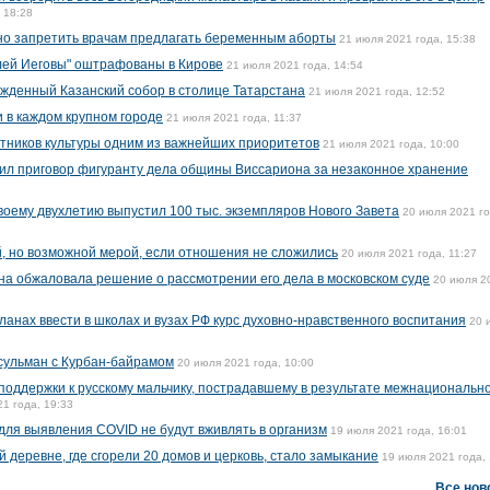
 18:28
о запретить врачам предлагать беременным аборты
21 июля 2021 года, 15:38
лей Иеговы" оштрафованы в Кирове
21 июля 2021 года, 14:54
жденный Казанский собор в столице Татарстана
21 июля 2021 года, 12:52
 в каждом крупном городе
21 июля 2021 года, 11:37
тников культуры одним из важнейших приоритетов
21 июля 2021 года, 10:00
чил приговор фигуранту дела общины Виссариона за незаконное хранение
воему двухлетию выпустил 100 тыс. экземпляров Нового Завета
20 июля 2021 го
, но возможной мерой, если отношения не сложились
20 июля 2021 года, 11:27
ена обжаловала решение о рассмотрении его дела в московском суде
20 июля 2
анах ввести в школах и вузах РФ курс духовно-нравственного воспитания
20 
сульман с Курбан-байрамом
20 июля 2021 года, 10:00
поддержки к русскому мальчику, пострадавшему в результате межнациональн
1 года, 19:33
ля выявления COVID не будут вживлять в организм
19 июля 2021 года, 16:01
 деревне, где сгорели 20 домов и церковь, стало замыкание
19 июля 2021 года, 
Все нов