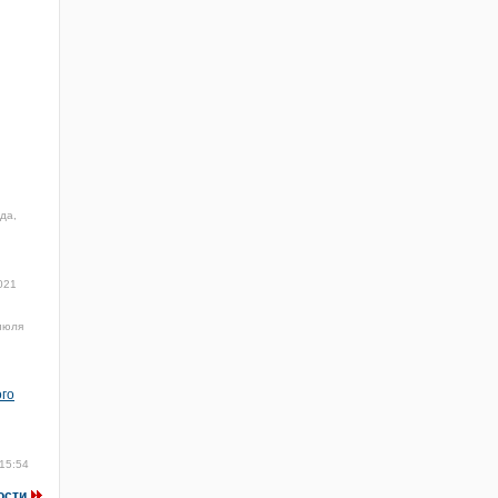
да,
021
июля
ого
15:54
ости