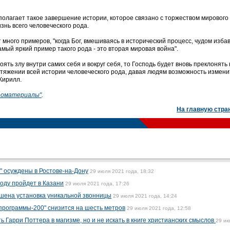
олагает такое завершение истории, которое связано с торжеством мирового 
знь всего человеческого рода.
 много примеров, "когда Бог, вмешиваясь в исторический процесс, чудом изба
амый яркий пример такого рода - это вторая мировая война".
ть злу внутри самих себя и вокруг себя, то Господь будет вновь преклонять 
отяжении всей истории человеческого рода, давая людям возможность измени
 Кирилл.
деоматериалы"
.
На главную стра
" осуждены в Ростове-на-Дону
29 июля 2021 года, 18:32
оду пройдет в Казани
29 июля 2021 года, 17:26
шена установка уникальной звонницы
29 июля 2021 года, 14:24
"программы-200" снизится на шесть метров
29 июля 2021 года, 12:58
 Гарри Поттера в магизме, но и не искать в книге христианских смыслов
29 и