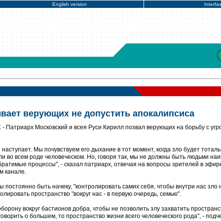
English version
Interfa
вает верующих не допустить апокалипсиса
- Патриарх Московский и всея Руси Кирилл позвал верующих на борьбу с угр
 наступает. Мы почувствуем его дыхание в тот момент, когда зло будет тотал
и во всем роде человеческом. Но, говоря так, мы не должны быть людьми на
ратимые процессы", - сказал патриарх, отвечая на вопросы зрителей в эфир
м канале.
 постоянно быть начеку, "контролировать самих себя, чтобы внутри нас зло 
лировать пространство "вокруг нас - в первую очередь, семью".
борону вокруг бастионов добра, чтобы не позволить злу захватить пространс
оворить о большем, то пространство жизни всего человеческого рода", - подч