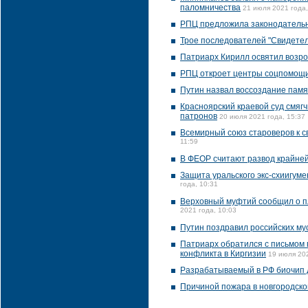
паломничества
21 июля 2021 года,
РПЦ предложила законодательн
Трое последователей "Свидете
Патриарх Кирилл освятил возро
РПЦ откроет центры соцпомощи
Путин назвал воссоздание памя
Красноярский краевой суд смяг
патронов
20 июля 2021 года, 15:37
Всемирный союз староверов к с
11:59
В ФЕОР считают развод крайней
Защита уральского экс-схиигум
года, 10:31
Верховный муфтий сообщил о пл
2021 года, 10:03
Путин поздравил российских му
Патриарх обратился с письмом 
конфликта в Киргизии
19 июля 202
Разрабатываемый в РФ биочип д
Причиной пожара в новгородской