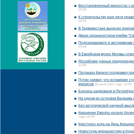
Восстановленный иконостас с ко
10:08
К строительству еще пяти право
18:52
В Таджикистане вынесен пригов
Двоих организаторов ячейки "С
Подозреваемого в экстремизме 
13:09
В Еврейском музее Москвы отк
Российские ученые предупредил
12:06
Патриарх Кирилл поздравил пр
Путин заявил, что исламские с
кризисов
28 июля 2021 года, 10:50
Блогера задержали в Петербург
На одном из островов Валаама
Без католической научной мысл
Крещение Европы носило более 
года, 18:26
Крестного хода на День Крещени
Новостную журналистику в буду