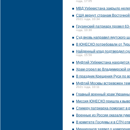
года, 17:05
МВД Узбекистана закрыло нелег
США вернут странам Восточной
2021 года, 10:34
Грузинский патриарх провел 63
года, 10:30
Суд вновь направил якутского 
В ЮНЕСКО потребовали от Турц
Найденный клад подтвердил су
года, 15:56
Муфтий Узбекистана находится 
Храм сгорел во Владимирской о
В праздник Крещения Руси по в
Муфтий Москвы встревожен тем,
2021 года, 10:11
Главный военный храм Украины 
Миссия ЮНЕСКО пришла к выводу
Спикеру патриарха помогает в 
Военные из России оказали гу
В комитете Госдумы и в СПЧ от
Минниханов заявил о намерении