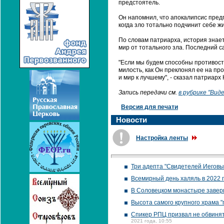
предстоятель.
Он напомнил, что апокалипсис предп
когда зло тотально подчинит себе жи
По словам патриарха, история знает
мир от тотального зла. Последний с
"Если мы будем способны противостоя
милость, как Он преклонял ее на пр
и мир к лучшему", - сказал патриарх
Запись передачи см.
в рубрике "Ви
Версия для печати
Новости
Настройка ленты
Три адепта "Свидетелей Иеговы
Всемирный день халяль в 2022 г
В Соловецком монастыре завер
Высота самого крупного храма 
Спикер РПЦ призвал не обвинять
2021 года, 10:55