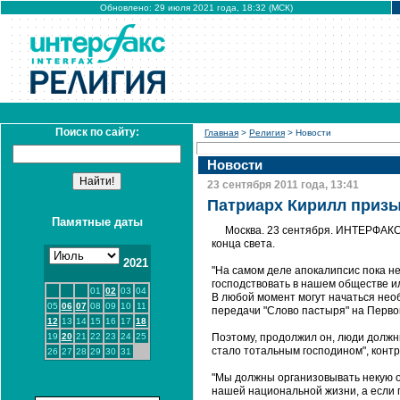
Обновлено: 29 июля 2021 года, 18:32 (МСК)
Поиск по сайту:
Главная
>
Религия
> Новости
Новости
23 сентября 2011 года, 13:41
Патриарх Кирилл призы
Памятные даты
Москва. 23 сентября. ИНТЕРФАКС 
конца света.
2021
"На самом деле апокалипсис пока не
господствовать в нашем обществе ил
01
02
03
04
В любой момент могут начаться необ
05
06
07
08
09
10
11
передачи "Слово пастыря" на Перво
12
13
14
15
16
17
18
19
20
21
22
23
24
25
Поэтому, продолжил он, люди должны
стало тотальным господином", контро
26
27
28
29
30
31
"Мы должны организовывать некую о
нашей национальной жизни, а если г