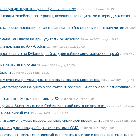
альную детскую школу по обучению исламу
26 июля 2021 года, 15:26
 Европы еврейские артефакты, похищенные нацистами в период Холокоста
2
-е массовое крещение, став крестным еще более полутора тысяч детей
26 июл
шамана Габышева на принудительное лечение
26 июля 2021 года, 10:23
ии доклада по Айя-Софии
26 июля 2021 года, 10:00
ществование на Кубани одной из древнейших христианских епархий
23 июля 2
на лечении в Москве
23 июля 2021 года, 15:50
бласти
23 июля 2021 года, 13:31
сем русским храмам прокатится волна колокольного звона
23 июля 2021 года, 10
 что татарская бабушка в спектакле "Современника" показана алкоголичкой
2
построят в 30 км от границы с РФ
23 июля 2021 года, 10:00
, что объектам лавре и Софии Киевской ничто не угрожает
22 июля 2021 года,
работе рыжий кот
22 июля 2021 года, 10:25
манитарную помощь православным в сирийской провинции
22 июля 2021 года, 10:
вергли идею вывода абортов из системы ОМС
22 июля 2021 года, 10:00
 возродить весь Богородицкий монастырь в Казани и превратить его в центр