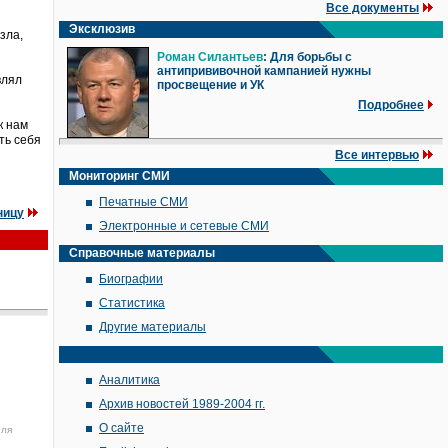
Все документы
Эксклюзив
зла,
Роман Силантьев
: Для борьбы с
антипрививочной кампанией нужны
влял
просвещение и УК
Подробнее
к нам
ть себя
Все интервью
Мониторинг СМИ
Печатные СМИ
ницу
Электронные и сетевые СМИ
Справочные материалы
Биографии
Статистика
Другие материалы
Аналитика
Архив новостей 1989-2004 гг.
О сайте
юля