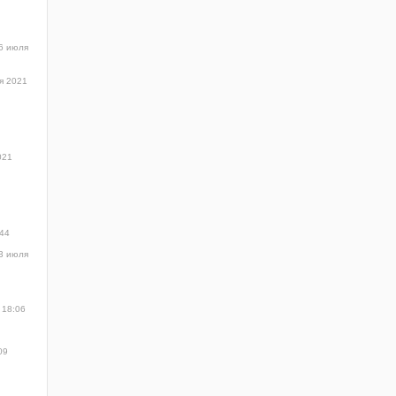
6 июля
я 2021
021
:44
3 июля
 18:06
09