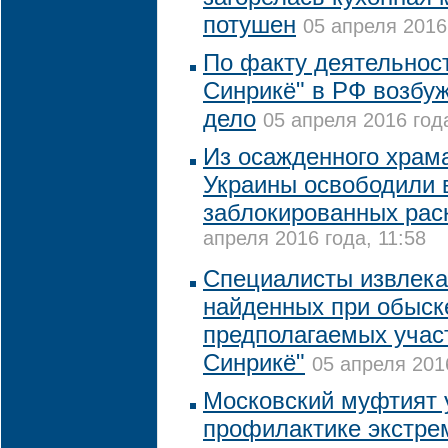
потушен
05 апреля 2016
По факту деятельнос
Синрикё" в РФ возбу
дело
05 апреля 2016 года
Из осажденного храм
Украины освободили 
заблокированных рас
апреля 2016 года, 11:58
Специалисты извлек
найденных при обыск
предполагаемых учас
Синрикё"
05 апреля 2016
Московский муфтият 
профилактике экстре