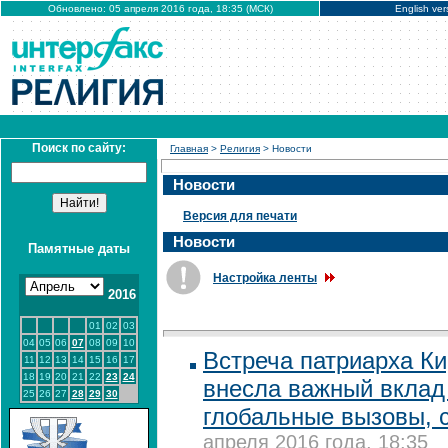
Обновлено: 05 апреля 2016 года, 18:35 (МСК)
English ver
Поиск по сайту:
Главная
>
Религия
> Новости
Новости
Версия для печати
Новости
Памятные даты
Настройка ленты
2016
01
02
03
04
05
06
07
08
09
10
Встреча патриарха К
11
12
13
14
15
16
17
18
19
20
21
22
23
24
внесла важный вклад 
25
26
27
28
29
30
глобальные вызовы, 
апреля 2016 года, 18:35