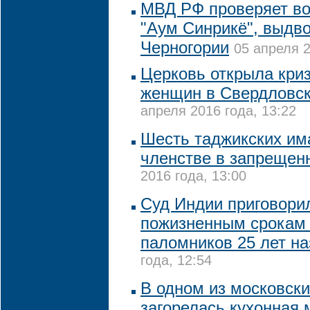
МВД РФ проверяет в
"Аум Синрикё", выдв
Черногории
05 апреля 2
Церковь открыла кри
женщин в Свердловск
апреля 2016 года, 13:22
Шесть таджикских им
членстве в запрещен
2016 года, 13:00
Суд Индии приговори
пожизненным срокам 
паломников 25 лет на
года, 12:54
В одном из московск
загорелась кухонная 