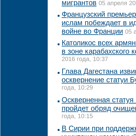
мигрантов
05 апреля 20
Французский премьер
ислам побеждает в и
войне во Франции
05 
Католикос всех армя
в зоне карабахского 
2016 года, 10:37
Глава Дагестана изви
осквернение статуи 
года, 10:29
Оскверненная статуя
пройдет обряд очище
года, 10:15
В Сирии при поддерж