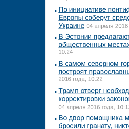
По инициативе понти
Европы соберут сред
Украине
04 апреля 2016 
В Эстонии предлагают
общественных места
10:24
В самом северном го
построят православн
2016 года, 10:22
Трамп отверг необхо
корректировки закон
04 апреля 2016 года, 10:1
Во двор помощника 
бросили гранату, ник