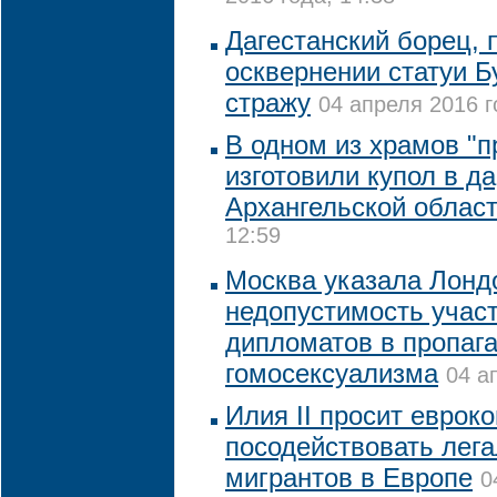
Дагестанский борец,
осквернении статуи Б
стражу
04 апреля 2016 г
В одном из храмов "
изготовили купол в да
Архангельской облас
12:59
Москва указала Лонд
недопустимость учас
дипломатов в пропаг
гомосексуализма
04 а
Илия II просит еврок
посодействовать лега
мигрантов в Европе
0