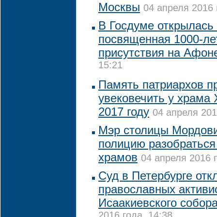
Москвы
04 апреля 2016 
В Госдуме открылась
посвященная 1000-ле
присутствия на Афон
15:21
Память патриархов п
увековечить у храма 
2017 году
04 апреля 201
Мэр столицы Мордов
полицию разобраться
храмов
04 апреля 2016 г
Суд в Петербурге отк
православных активи
Исаакиевского собор
2016 года, 14:38