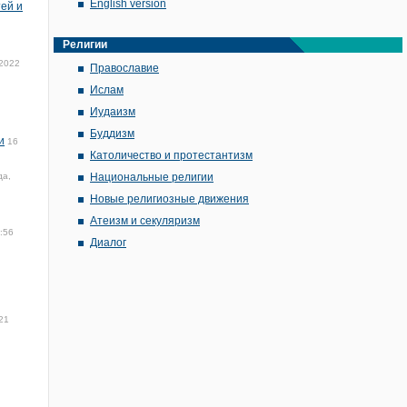
English version
ей и
Религии
 2022
Православие
Ислам
Иудаизм
Буддизм
и
16
Католичество и протестантизм
да,
Национальные религии
Новые религиозные движения
Атеизм и секуляризм
:56
Диалог
21