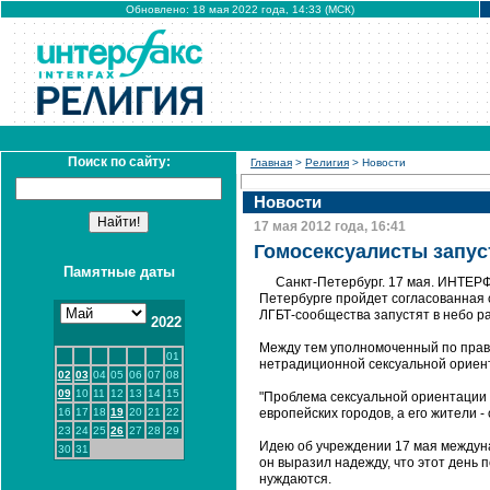
Обновлено: 18 мая 2022 года, 14:33 (МСК)
Поиск по сайту:
Главная
>
Религия
> Новости
Новости
17 мая 2012 года, 16:41
Гомосексуалисты запус
Памятные даты
Санкт-Петербург. 17 мая. ИНТЕРФ
Петербурге пройдет согласованная 
ЛГБТ-сообщества запустят в небо 
2022
Между тем уполномоченный по права
01
нетрадиционной сексуальной ориент
02
03
04
05
06
07
08
09
10
11
12
13
14
15
"Проблема сексуальной ориентации 
16
17
18
19
20
21
22
европейских городов, а его жители -
23
24
25
26
27
28
29
Идею об учреждении 17 мая междуна
30
31
он выразил надежду, что этот день 
нуждаются.