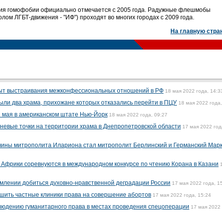
ия гомофобии официально отмечается с 2005 года. Радужные флешмобы
лом ЛГБТ-движения - "ИФ") проходят во многих городах с 2009 года.
На главную стра
ыт выстраивания межконфессиональных отношений в РФ
18 мая 2022 года, 14:3
ыли два храма, прихожане которых отказались перейти в ПЦУ
18 мая 2022 года,
 мая в американском штате Нью-Йорк
18 мая 2022 года, 09:27
гневые точки на территории храма в Днепропетровской области
17 мая 2022 год
чины митрополита Илариона стал митрополит Берлинский и Германский Мар
 и Африки соревнуются в международном конкурсе по чтению Корана в Казани
млении добиться духовно-нравственной деградации России
17 мая 2022 года, 1
шить частные клиники права на совершение абортов
17 мая 2022 года, 15:24
людению гуманитарного права в местах проведения спецоперации
17 мая 2022 