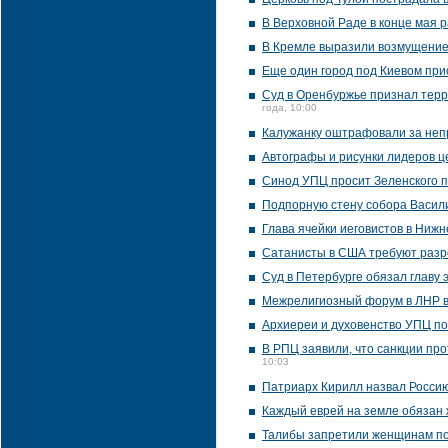
В Верховной Раде в конце мая 
В Кремле выразили возмущение 
Еще один город под Киевом пр
Суд в Оренбуржье признал терр
года, 10:00
Калужанку оштрафовали за неп
Автографы и рисунки лидеров ц
Синод УПЦ просит Зеленского 
Подпорную стену собора Васил
Глава ячейки иеговистов в Ниж
Сатанисты в США требуют раз
Суд в Петербурге обязал главу 
Межрелигиозный форум в ЛНР в
Архиереи и духовенство УПЦ по
В РПЦ заявили, что санкции про
10:03
Патриарх Кирилл назвал Россию
Каждый еврей на земле обязан 
Талибы запретили женщинам по