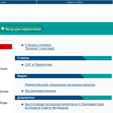
x.com
Карта сайта
Вход
для подписчиков
Сделать страницу
"Религия" стартовой
Страны
СНГ и Прибалтика
ители
Видео
Рождественское обращение патриарха Кирилла
Все видеоматериалы
иболее
Документы
Тогда
Выступление патриарха Кирилла на X Парламентских
встречах в Совете Федерации