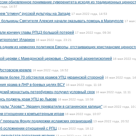
ссии обновленное понимание суверенитета исходя из традиционных ценност
 года, 14:57
ем "отмену" русской культуры на Западе
17 мая 2022 года, 14:53
 больницы Cвятителя Алексия начали оказывать помощь в Мариуполе
17 мая
вали кончину главы РПЦЗ большой потерей
17 мая 2022 года, 09:34
митрополит Иларион
16 мая 2022 года, 23:21
 одним из немногих политиков Европы, отстаивающих христианские ценност
й церкви с Македонской церковью - Охридской архиепископией
16 мая 2022 го
 Ростовском кремле
16 мая 2022 года, 16:52
вали более 70 обстрелов храмов УПЦ украинской стороной
16 мая 2022 года, 14
ния храма в ЛНР в боевых целях ВСУ
16 мая 2022 года, 11:18
дский монастырь петербуржец получил условный срок
16 мая 2022 года, 11:11
ись поджечь храм УПЦ во Львове
16 мая 2022 года, 10:58
алы "Азова"*: Украину превратили в сатанинское капище"
16 мая 2022 года, 10:
ом отношении к компьютерным играм
16 мая 2022 года, 10:07
е" перешла Фонду поддержки исламских организаций
13 мая 2022 года, 20:52
 об осложнении отношений с РПЦ
13 мая 2022 года, 18:12
в результате попадания молнии
13 мая 2022 года, 16:42