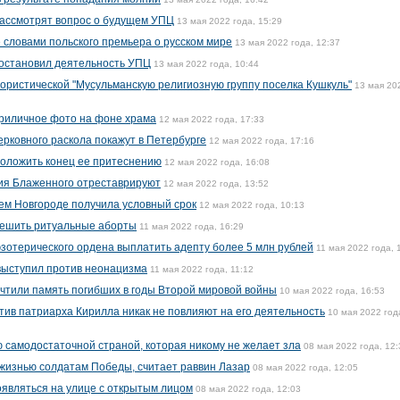
рассмотрят вопрос о будущем УПЦ
13 мая 2022 года, 15:29
словами польского премьера о русском мире
13 мая 2022 года, 12:37
иостановил деятельность УПЦ
13 мая 2022 года, 10:44
ористической "Мусульманскую религиозную группу поселка Кушкуль"
13 мая 20
риличное фото на фоне храма
12 мая 2022 года, 17:33
ерковного раскола покажут в Петербурге
12 мая 2022 года, 17:16
положить конец ее притеснению
12 мая 2022 года, 16:08
ия Блаженного отреставрируют
12 мая 2022 года, 13:52
нем Новгороде получила условный срок
12 мая 2022 года, 10:13
решить ритуальные аборты
11 мая 2022 года, 16:29
эзотерического ордена выплатить адепту более 5 млн рублей
11 мая 2022 года, 
ыступил против неонацизма
11 мая 2022 года, 11:12
чтили память погибших в годы Второй мировой войны
10 мая 2022 года, 16:53
тив патриарха Кирилла никак не повлияют на его деятельность
10 мая 2022 год
 самодостаточной страной, которая никому не желает зла
08 мая 2022 года, 12:
жизнью солдатам Победы, считает раввин Лазар
08 мая 2022 года, 12:05
являться на улице с открытым лицом
08 мая 2022 года, 12:03