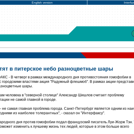
English version
Interfa
тят в питерское небо разноцветные шары
АКС - В четверг в рамках международного дня противостояния гомофобии в
с городскими властями акция "Радужный флешмоб". В рамках акции представ
разноцветные шары.
м человека в "северной столице" Александр Шишлов считает проблему
ации не самой главной в городе.
- не самая главная проблема города. Санкт-Петербург является одним из на
 одними из наиболее толерантных", - сказал он "Интерфаксу".
родного дня против гомофобии подал французский писатель Луи-Жорж Тэн. 
поможет изменить к лучшему жизнь тех людей, которые в этом больше всего