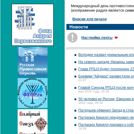
Международный день противостоян
(изображение радуги является симво
Версия для печати
Новости
Настройка ленты
Володин назвал уникальным оп
На северо-западе Украины закр
Глава РПЦЗ будет похоронен 22
Боевики "Айдара" разместили о
21:37
Главой Синода РПЦЗ после кон
мая 2022 года, 20:36
50 человек из России, Евразии
2022 года, 20:10
Патрушев обвинил Запад в стре
Патриарх Кирилл предложил ли
Патриарх Кирилл призвал к соб
14:59