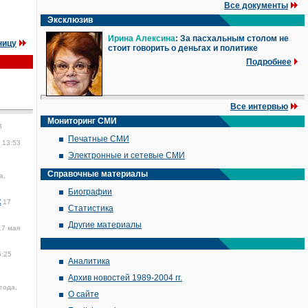
Все документы
Эксклюзив
Ирина Алексина
: За пасхальным столом не
ницу
стоит говорить о деньгах и политике
Подробнее
Все интервью
Мониторинг СМИ
3
Печатные СМИ
 13:53
Электронные и сетевые СМИ
Справочные материалы
а,
Биографии
к
17
Статистика
Другие материалы
17 мая
5:25
Аналитика
Архив новостей 1989-2004 гг.
года,
О сайте