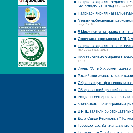
Патриарх Кирилл предложил Ро
без оглядки на Запад
17 мая 2022
Патриарх Кирилл назвал безуми
Медики-добровольцы церковной
года, 12:46
В Московском патриархате наз
Скончался первоиерарх РПЦЗ 
Патриарх Кирилл назвал Орбана
мая 2022 года, 19:25
Восстановлено общение Сербско
17:15
Иконы XVII и XIX веков нашли в
Российские эксперты зафиксиро
СК расследует факт использова
Обворовавший древний новгоро
Вандалы осквернили и попытал
Материалы СМИ: "Кровавые риту
В РПЦ заявили об отрицательн
Доля Саида Керимова в "Полюс
Госсекретарь Ватикана заявил
Церковь под Тулой пострадала 