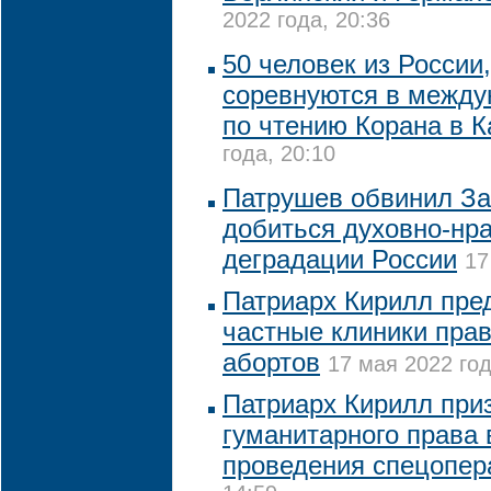
2022 года, 20:36
50 человек из России
соревнуются в между
по чтению Корана в К
года, 20:10
Патрушев обвинил За
добиться духовно-нр
деградации России
17
Патриарх Кирилл пре
частные клиники пра
абортов
17 мая 2022 год
Патриарх Кирилл при
гуманитарного права 
проведения спецопер