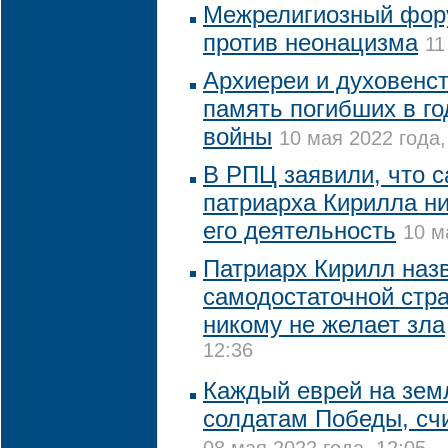
Межрелигиозный фор
против неонацизма
11
Архиереи и духовенс
память погибших в г
войны
10 мая 2022 года,
В РПЦ заявили, что с
патриарха Кирилла ни
его деятельность
10 м
Патриарх Кирилл наз
самодостаточной стра
никому не желает зла
12:36
Каждый еврей на зем
солдатам Победы, сч