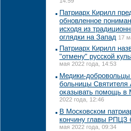
14:59
Патриарх Кирилл пре
обновленное пониман
исходя из традиционн
оглядки на Запад
17 м
Патриарх Кирилл наз
"отмену" русской кул
мая 2022 года, 14:53
Медики-добровольцы
больницы Cвятителя 
оказывать помощь в 
2022 года, 12:46
В Московском патриа
кончину главы РПЦЗ 
мая 2022 года, 09:34