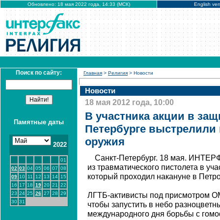
Обновлено: 18 мая 2022 года, 14:33 (МСК)
English ver
Поиск по сайту:
Главная
>
Религия
> Новости
Новости
18 мая 2012 года, 10:00
В участника акции в защ
Памятные даты
Петербурге выстрелили 
оружия
2022
Санкт-Петербург. 18 мая. ИНТЕР
01
из травматического пистолета в уча
02
03
04
05
06
07
08
который проходил накануне в Петро
09
10
11
12
13
14
15
16
17
18
19
20
21
22
23
24
25
26
27
28
29
ЛГТБ-активисты под присмотром О
30
31
чтобы запустить в небо разноцвет
международного дня борьбы с гом