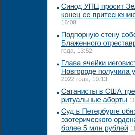
Синод УПЦ просит Зе
конец ее притеснени
16:08
Подпорную стену соб
Блаженного отрестав
года, 13:52
Глава ячейки иегови
Новгороде получила 
2022 года, 10:13
Сатанисты в США тре
ритуальные аборты
1
Суд в Петербурге обя
эзотерического орден
более 5 млн рублей
1