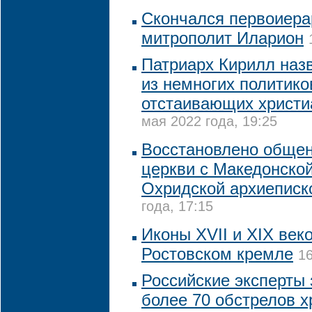
Скончался первоиер
митрополит Иларион
Патриарх Кирилл наз
из немногих политико
отстаивающих христи
мая 2022 года, 19:25
Восстановлено обще
церкви с Македонской
Охридской архиеписк
года, 17:15
Иконы XVII и XIX век
Ростовском кремле
16
Российские эксперты
более 70 обстрелов 