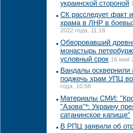
украинской стороной
СК расследует факт 
храма в ЛНР в боевы
2022 года, 11:18
Обворовавший древни
монастырь петербурж
условный срок
16 мая 
Вандалы осквернили 
поджечь храм УПЦ во
года, 10:58
Материалы СМИ: "Кр
"Азова"*: Украину пр
сатанинское капище"
В РПЦ заявили об от