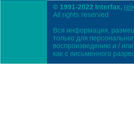
© 1991-2022 Interfax,
rel
All rights reserved
Вся информация, размещ
только для персонально
воспроизведению и / ил
как с письменного разр