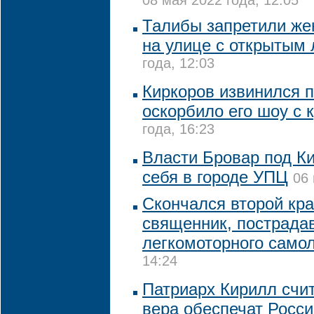
08 мая 2022 года, 12:05
Талибы запретили же
на улице с открытым
года, 12:03
Киркоров извинился п
оскорбило его шоу с 
года, 16:23
Власти Бровар под К
себя в городе УПЦ
06 
Скончался второй кр
священник, пострада
легкомоторного само
14:24
Патриарх Кирилл счит
вера обеспечат Росси