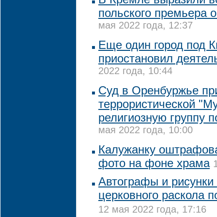
польского премьера о
мая 2022 года, 12:37
Еще один город под 
приостановил деятел
2022 года, 10:44
Суд в Оренбуржье пр
террористической "М
религиозную группу п
мая 2022 года, 10:00
Калужанку оштрафова
фото на фоне храма
Автографы и рисунки
церковного раскола п
12 мая 2022 года, 17:16