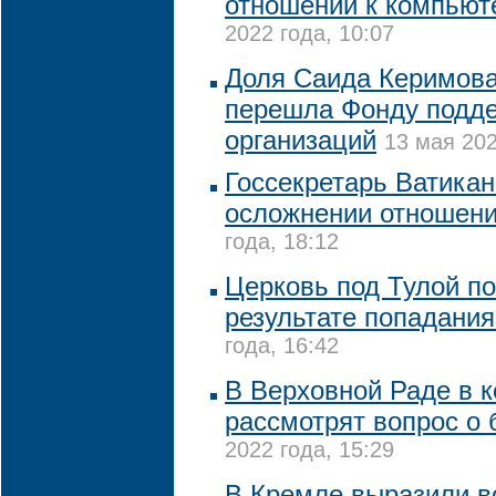
отношении к компьют
2022 года, 10:07
Доля Саида Керимова
перешла Фонду подде
организаций
13 мая 202
Госсекретарь Ватикан
осложнении отношен
года, 18:12
Церковь под Тулой п
результате попадани
года, 16:42
В Верховной Раде в 
рассмотрят вопрос о
2022 года, 15:29
В Кремле выразили 